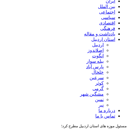
ایران
بین الملل
اجتماعی
سیاسی
اقتصادی
فرهنگی
یادداشت و مقاله
استان اردبیل
اردبیل
اصلاندوز
انگوت
بیله سوار
پارس آباد
خلخال
سرعین
کوثر
گرمی
مشگین شهر
نمین
نیر
درباره ما
تماس با ما
مسئول موزه های استان اردبیل مطرح کرد؛