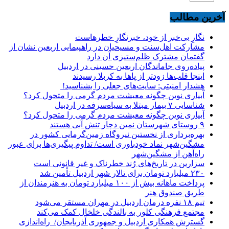
آخرین مطالب
نگارِ بی‌خبر از خود، خبرنگارِ خطرهاست
مشارکت اهل‌سنت و مسیحیان در راهپیمایی اربعین نشان از
گفتمان مشترک ظلم‌ستیزی آن دارد
پیاده‌روی جاماندگان اربعین حسینی در اردبیل
اینجا قلب‌ها زودتر از پاها به کربلا رسیدند
هشدار امنیتی: سایت‌های جعلی را بشناسید!
آبیاری نوین چگونه معیشت مردم گرمی را متحول کرد؟
شناسایی ۷ بیمار مبتلا به سیاه‌سرفه در اردبیل
آبیاری نوین چگونه معیشت مردم گرمی را متحول کرد؟
۹ روستای شهرستان نمین دچار تنش آبی هستند
بهره‌برداری از نخستین نیروگاه زمین‌گرمایی کشور در
مشگین‌شهر نماد خودباوری است/ تداوم پیگیری‌ها برای عبور
راه‌آهن از مشگین‌شهر
سزارین در تاریخ‌های رُند خطرناک و غیر قانونی است
۲۳۰ میلیارد تومان برای تالار شهر اردبیل تأمین شد
پرداخت ماهانه بیش از ۱۰۰ میلیارد تومان به هنرمندان از
طریق صندوق هنر
تیم ۱۸ نفره درمان اردبیل در مهران مستقر می‌شود
مجتمع فرهنگی کلور به بالندگی خلخال کمک می‌کند
گسترش همکاری اردبیل و جمهوری آذربایجان/ راه‌اندازی