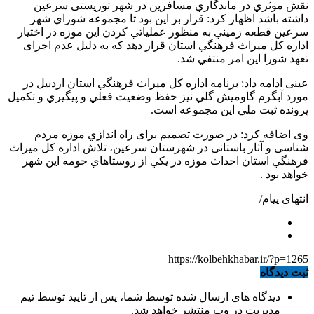
نقش موثري در ماندگاري مسافرين در شهر توریستی سرعین
داشته باشد اظهار کرد: قرار بر اين بود تا مجموعه شوراي شهر
سرعین قطعه زميني به منظور عملياتي كردن این موزه در اختيار
اداره كل ميراث فرهنگي استان قرار دهد كه به دليل عدم اجرای
تعهد شورا این امر منتفي شد.
عینی ادامه داد: برنامه اداره كل ميراث فرهنگي استان اردبيل در
مورد آبگرم گاوميش گلي نيز حفظ وضعيت فعلي و پيگيري و تكميل
پرونده ثبت ملي اين مجموعه است.
وی اضافه کرد: در صورت تصمیم برای راه اندازي موزه مردم
شناسی و آثار باستانی در شهرستان سرعین، تلاش اداره كل ميراث
فرهنگي استان احداث موزه در يكي از روستاهاي حومه اين شهر
خواهد بود .
انتهای پیام/
https://kolbehkhabar.ir/?p=1265
ثبت دیدگاه
دیدگاه های ارسال شده توسط شما، پس از تایید توسط تیم
مدیریت در وب منتشر خواهد شد.