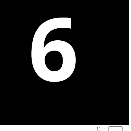
11
=
+