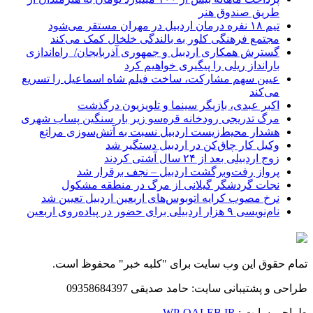
طریق صندوق هنر
تیم ۱۸ نفره درمان اردبیل در مهران مستقر می‌شود
مجتمع فرهنگی کلور به بالندگی خلخال کمک می‌کند
گسترش همکاری اردبیل و جمهوری آذربایجان/ راه‌اندازی
بارانداز ریلی را پیگیری خواهیم کرد
عیین سهم مشارکت، ساخت فیلم شاه‌ اسماعیل را تسریع
می‌کند
اکبر عبدی، بازیگر سینما و تلویزیون درگذشت
مرگ تدریجی رودخانه قره‌سو زیر بار سنگین پساب شهری
هشدار محیط‌زیست اردبیل نسبت به آتش‌سوزی مراتع
وکیل کار چاق‌کن در اردبیل دستگیر شد
زوج اردبیلی بعد از ۲۴ سال آشتی کردند
پرواز رفت‌وبرگشت اردبیل – نجف برقرار شد
نجات گردشگر گیلانی از مرگ در منطقه مشکول
نرخ مصوب کرایه اتوبوس‌های اربعین اردبیل تعیین شد
نام‌نویسی ۹ هزار اردبیلی برای حضور در پیاده‌روی اربعین
تمام حقوق این وب سایت برای "کلبه خبر" محفوظ است.
طراحی و پشتیبانی سایت: حامد صدیقی 09358684397
طراحی سایت :
WP-QALEB.IR