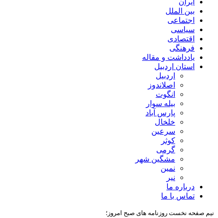
ایران
بین الملل
اجتماعی
سیاسی
اقتصادی
فرهنگی
یادداشت و مقاله
استان اردبیل
اردبیل
اصلاندوز
انگوت
بیله سوار
پارس آباد
خلخال
سرعین
کوثر
گرمی
مشگین شهر
نمین
نیر
درباره ما
تماس با ما
نیم صفحه نخست روزنامه های صبح امروز؛