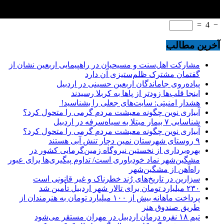
=
4
−
آخرین مطالب
مشارکت اهل‌سنت و مسیحیان در راهپیمایی اربعین نشان از
گفتمان مشترک ظلم‌ستیزی آن دارد
پیاده‌روی جاماندگان اربعین حسینی در اردبیل
اینجا قلب‌ها زودتر از پاها به کربلا رسیدند
هشدار امنیتی: سایت‌های جعلی را بشناسید!
آبیاری نوین چگونه معیشت مردم گرمی را متحول کرد؟
شناسایی ۷ بیمار مبتلا به سیاه‌سرفه در اردبیل
آبیاری نوین چگونه معیشت مردم گرمی را متحول کرد؟
۹ روستای شهرستان نمین دچار تنش آبی هستند
بهره‌برداری از نخستین نیروگاه زمین‌گرمایی کشور در
مشگین‌شهر نماد خودباوری است/ تداوم پیگیری‌ها برای عبور
راه‌آهن از مشگین‌شهر
سزارین در تاریخ‌های رُند خطرناک و غیر قانونی است
۲۳۰ میلیارد تومان برای تالار شهر اردبیل تأمین شد
پرداخت ماهانه بیش از ۱۰۰ میلیارد تومان به هنرمندان از
طریق صندوق هنر
تیم ۱۸ نفره درمان اردبیل در مهران مستقر می‌شود