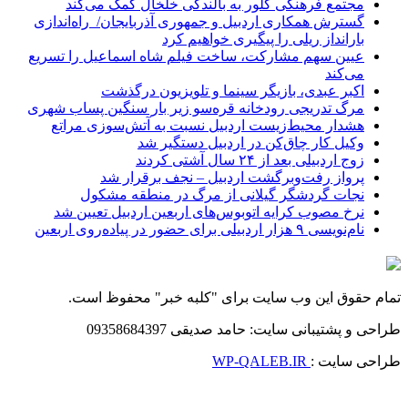
مجتمع فرهنگی کلور به بالندگی خلخال کمک می‌کند
گسترش همکاری اردبیل و جمهوری آذربایجان/ راه‌اندازی
بارانداز ریلی را پیگیری خواهیم کرد
عیین سهم مشارکت، ساخت فیلم شاه‌ اسماعیل را تسریع
می‌کند
اکبر عبدی، بازیگر سینما و تلویزیون درگذشت
مرگ تدریجی رودخانه قره‌سو زیر بار سنگین پساب شهری
هشدار محیط‌زیست اردبیل نسبت به آتش‌سوزی مراتع
وکیل کار چاق‌کن در اردبیل دستگیر شد
زوج اردبیلی بعد از ۲۴ سال آشتی کردند
پرواز رفت‌وبرگشت اردبیل – نجف برقرار شد
نجات گردشگر گیلانی از مرگ در منطقه مشکول
نرخ مصوب کرایه اتوبوس‌های اربعین اردبیل تعیین شد
نام‌نویسی ۹ هزار اردبیلی برای حضور در پیاده‌روی اربعین
تمام حقوق این وب سایت برای "کلبه خبر" محفوظ است.
طراحی و پشتیبانی سایت: حامد صدیقی 09358684397
طراحی سایت :
WP-QALEB.IR