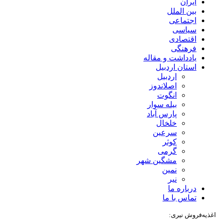
ایران
بین الملل
اجتماعی
سیاسی
اقتصادی
فرهنگی
یادداشت و مقاله
استان اردبیل
اردبیل
اصلاندوز
انگوت
بیله سوار
پارس آباد
خلخال
سرعین
کوثر
گرمی
مشگین شهر
نمین
نیر
درباره ما
تماس با ما
اغذیه‌فروش نیری: