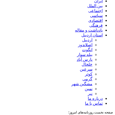
ایران
بین الملل
اجتماعی
سیاسی
اقتصادی
فرهنگی
یادداشت و مقاله
استان اردبیل
اردبیل
اصلاندوز
انگوت
بیله سوار
پارس آباد
خلخال
سرعین
کوثر
گرمی
مشگین شهر
نمین
نیر
درباره ما
تماس با ما
صفحه نخست روزنامه‌های امروز؛