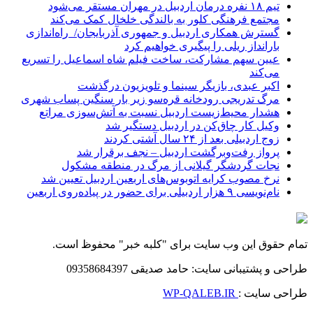
تیم ۱۸ نفره درمان اردبیل در مهران مستقر می‌شود
مجتمع فرهنگی کلور به بالندگی خلخال کمک می‌کند
گسترش همکاری اردبیل و جمهوری آذربایجان/ راه‌اندازی
بارانداز ریلی را پیگیری خواهیم کرد
عیین سهم مشارکت، ساخت فیلم شاه‌ اسماعیل را تسریع
می‌کند
اکبر عبدی، بازیگر سینما و تلویزیون درگذشت
مرگ تدریجی رودخانه قره‌سو زیر بار سنگین پساب شهری
هشدار محیط‌زیست اردبیل نسبت به آتش‌سوزی مراتع
وکیل کار چاق‌کن در اردبیل دستگیر شد
زوج اردبیلی بعد از ۲۴ سال آشتی کردند
پرواز رفت‌وبرگشت اردبیل – نجف برقرار شد
نجات گردشگر گیلانی از مرگ در منطقه مشکول
نرخ مصوب کرایه اتوبوس‌های اربعین اردبیل تعیین شد
نام‌نویسی ۹ هزار اردبیلی برای حضور در پیاده‌روی اربعین
تمام حقوق این وب سایت برای "کلبه خبر" محفوظ است.
طراحی و پشتیبانی سایت: حامد صدیقی 09358684397
طراحی سایت :
WP-QALEB.IR