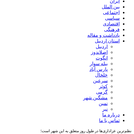
ایران
بین الملل
اجتماعی
سیاسی
اقتصادی
فرهنگی
یادداشت و مقاله
استان اردبیل
اردبیل
اصلاندوز
انگوت
بیله سوار
پارس آباد
خلخال
سرعین
کوثر
گرمی
مشگین شهر
نمین
نیر
درباره ما
تماس با ما
نظم‌ترین عزاداری‌ها در طول روز متعلق به این شهر است؛