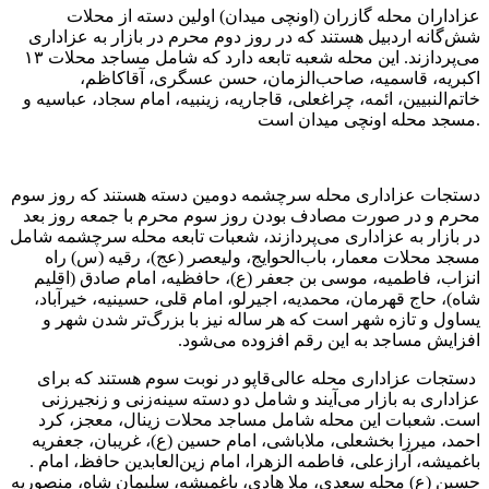
عزاداران محله گازران (اونچی میدان) اولین دسته از محلات
شش‌گانه اردبیل هستند که در روز دوم محرم در بازار به عزاداری
می‌پردازند. این محله ‪۱۳ شعبه تابعه دارد که شامل مساجد محلات
اکبریه، قاسمیه، صاحب‌الزمان، حسن عسگری، آقاکاظم،
خاتم‌النبیین، ائمه، چراغعلی، قاجاریه، زینبیه، امام سجاد، عباسیه و
مسجد محله اونچی میدان است.
دستجات عزاداری محله سرچشمه دومین دسته هستند که روز سوم
محرم و در صورت مصادف بودن روز سوم محرم با جمعه روز بعد
در بازار به عزاداری می‌پردازند، شعبات تابعه محله سرچشمه شامل
مسجد محلات معمار، باب‌الحوایج، ولیعصر (عج)، رقیه (س) راه
انزاب، فاطمیه، موسی بن جعفر (ع)، حافظیه، امام صادق (اقلیم
شاه)، حاج قهرمان، محمدیه، اجیرلو، امام قلی، حسینیه، خیرآباد،
یساول و تازه شهر است که هر ساله نیز با بزرگ‌تر شدن شهر و
افزایش مساجد به این رقم افزوده می‌شود.
دستجات عزاداری محله عالی‌قاپو در نوبت سوم هستند که برای
عزاداری به بازار می‌آیند و شامل دو دسته سینه‌زنی و زنجیرزنی
است. شعبات این محله شامل مساجد محلات زینال، معجز، کرد
احمد، میرزا بخشعلی، ملاباشی، امام حسین (ع)، غریبان، جعفریه
باغمیشه، آرازعلی، فاطمه الزهرا، امام زین‌العابدین ‪. حافظ، امام
حسین (ع) محله سعدی، ملا هادی، باغمیشه، سلیمان شاه، منصوریه