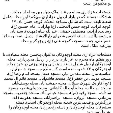
و ملامومن است.
دستجات عزاداری محله پیرعبدالملک چهارمین محله از محلات
ششگانه هستند که در بازار اردبیل عزاداری می‌کند؛ این محله شامل
‪ ۱۷ شعبه تابعه است که شامل مساجد محلات کوچه حسن‌آباد،
کوچه انزاب، کوچه حسن المجتبی (ع) بهارآباد، امام حسین (ع)،
رسالت، آزادی، مصطفی خمینی، عبدالله شاه (مهدیه)، سیدآباد،
پیرشمس‌الدین، دسته انجمن شعرای دارالارشاد اردبیل، نمه لر، حاج
حسینعلی، جمعه مسجد، کوچه علی (ع)، پیرزرگر و محله
پیرعبدالملک است.
دستجات عزاداری محله اوچدوکان به‌عنوان پنجمین محله مصادف با
روز هفتم ماه محرم به عزاداری در بازار اردبیل می‌پردازند. محله
اوچدوکان اردبیل شامل ‪ دسته سینه‌زنی و زنجیرزنی در خود محله
اوچدوکان و ۲۳ شعبه تابعه است که به ترتیب مسجد جامع نیار،
عباسیه نیار، محله مقدس نیار، مسجد صفا، مسجد امام رضا (ع)،
مسجد موسی بن جعفر (ع)، مسجد هاشم‌آباد، مسجد قائم آل محمد
(عج) فاز یک شهرک سبلان، محله جمشیدآباد، محله یوسف‌آباد،
مسجد ابوطالب، محله آیت اله کاشانی، مسجد ولی‌عصر، مسجد
سادات، مسجد رقیه (س)، مسجد عباس‌آباد، مسجد جعفریه، مسجد
پیرمادر، مسجد آبروان، مسجد ابراهیم‌آباد، مسجد یعقوبیه (که
بزرگ‌ترین و قدیمی‌ترین شعبه محله اوچدوکان است)، دسته
سینه‌زنان محله اوچدوکان و دسته زنجیرزنان محله اوچدوکان را
شامل می‌شود.