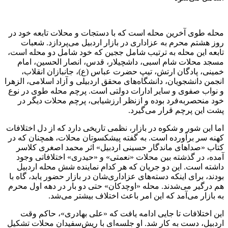
محله طوی آخرین محله است که با دستجات و محلات تابعه خود در
روز هشتم محرم به عزاداری در بازار اردبیل می‌پردازد. شعبات
تابعه این محله به ترتیب شامل ججین که خود شامل دو محله است،
مسجد محلات شام اسبی، داشچیلار، قدس، انصار الحسین، امام
خمینی، پادگان ارتش، تیپ حضرت عباس (ع)، جانبازان انقلاب،
انجمن دانشجویان، دانشگاه‌های محقق اردبیلی و آزاد اسلامی، الزهرا
و نواب صفوی و سایر ادارات دولتی است. پرچم محله طوی در نوع
خود منحصربه‌فرد بوده و ازنظر ارزشیابی، پرچم محلات دیگر در
پشت این پرچم قرار می‌گیرد.
اما این شور و شکوه در بازار، نظمی تاریخی دارد که از دل اختلافات
کهنه سر برآورده است. به گفته پیشکسوتان محلات، همچنان که در
کتاب «صداهای ماندگار حسینی اردبیل» اثر محمد اصغری کلاسر
آمده، در گذشته بین محلات «نعمتی» و «حیدری» اختلافاتی وجود
داشته است. این دو جریان که هر کدام نماینده شش محله اردبیل
بودند، برای اینکه دسته‌های عزاداری‌شان در بازار حضور یابد، گاه با
هم درگیر می‌شدند. محله «اوچدکان» حتی دو بار در دهه اول محرم
به بازار می‌آمد که این امر باعث اختلاف بیشتر می‌شد.
این اختلافات تا جایی ادامه یافت که «علی بهادری»، حاکم وقت
اردبیل، دست به کار شد. او جلسه‌ای با ریش‌سفیدان محلات تشکیل