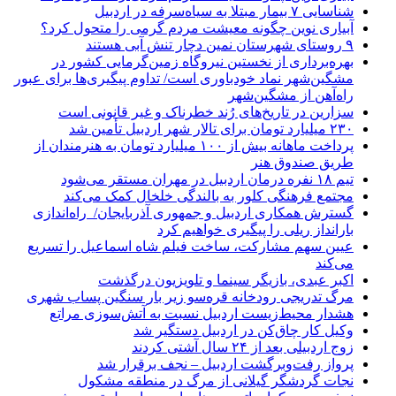
شناسایی ۷ بیمار مبتلا به سیاه‌سرفه در اردبیل
آبیاری نوین چگونه معیشت مردم گرمی را متحول کرد؟
۹ روستای شهرستان نمین دچار تنش آبی هستند
بهره‌برداری از نخستین نیروگاه زمین‌گرمایی کشور در
مشگین‌شهر نماد خودباوری است/ تداوم پیگیری‌ها برای عبور
راه‌آهن از مشگین‌شهر
سزارین در تاریخ‌های رُند خطرناک و غیر قانونی است
۲۳۰ میلیارد تومان برای تالار شهر اردبیل تأمین شد
پرداخت ماهانه بیش از ۱۰۰ میلیارد تومان به هنرمندان از
طریق صندوق هنر
تیم ۱۸ نفره درمان اردبیل در مهران مستقر می‌شود
مجتمع فرهنگی کلور به بالندگی خلخال کمک می‌کند
گسترش همکاری اردبیل و جمهوری آذربایجان/ راه‌اندازی
بارانداز ریلی را پیگیری خواهیم کرد
عیین سهم مشارکت، ساخت فیلم شاه‌ اسماعیل را تسریع
می‌کند
اکبر عبدی، بازیگر سینما و تلویزیون درگذشت
مرگ تدریجی رودخانه قره‌سو زیر بار سنگین پساب شهری
هشدار محیط‌زیست اردبیل نسبت به آتش‌سوزی مراتع
وکیل کار چاق‌کن در اردبیل دستگیر شد
زوج اردبیلی بعد از ۲۴ سال آشتی کردند
پرواز رفت‌وبرگشت اردبیل – نجف برقرار شد
نجات گردشگر گیلانی از مرگ در منطقه مشکول