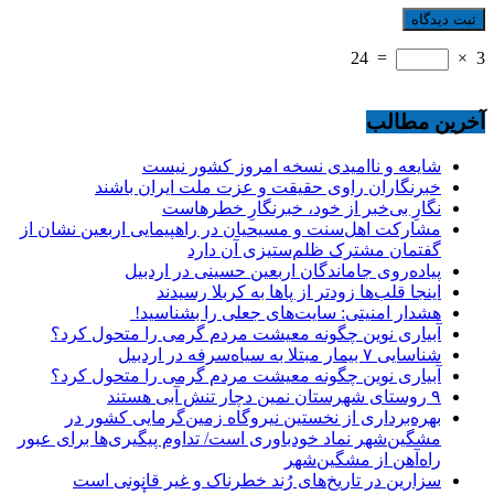
24
=
×
3
آخرین مطالب
شایعه و ناامیدی نسخه امروز کشور نیست
خبرنگاران راوی حقیقت و عزت ملت ایران باشند
نگارِ بی‌خبر از خود، خبرنگارِ خطرهاست
مشارکت اهل‌سنت و مسیحیان در راهپیمایی اربعین نشان از
گفتمان مشترک ظلم‌ستیزی آن دارد
پیاده‌روی جاماندگان اربعین حسینی در اردبیل
اینجا قلب‌ها زودتر از پاها به کربلا رسیدند
هشدار امنیتی: سایت‌های جعلی را بشناسید!
آبیاری نوین چگونه معیشت مردم گرمی را متحول کرد؟
شناسایی ۷ بیمار مبتلا به سیاه‌سرفه در اردبیل
آبیاری نوین چگونه معیشت مردم گرمی را متحول کرد؟
۹ روستای شهرستان نمین دچار تنش آبی هستند
بهره‌برداری از نخستین نیروگاه زمین‌گرمایی کشور در
مشگین‌شهر نماد خودباوری است/ تداوم پیگیری‌ها برای عبور
راه‌آهن از مشگین‌شهر
سزارین در تاریخ‌های رُند خطرناک و غیر قانونی است