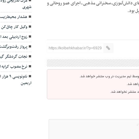
مرگ تدریجی رودخا
ای دانش‌آموزی، سخنرانی مذهبی، اجرای عمو روحانی و
شهری
ل بود.
هشدار محیط‌زیست 
وکیل کار چاق‌کن 
زوج اردبیلی بعد از ۲۴ سال آشتی کر
پرواز رفت‌وبرگشت
https://kolbehkhabar.ir/?p=6929
نجات گردشگر گیل
نرخ مصوب کرایه ا
نام‌نویس
توسط تیم مدیریت در وب منتشر خواهد شد.
اربعین
واهد شد.
اشد منتشر نخواهد شد.