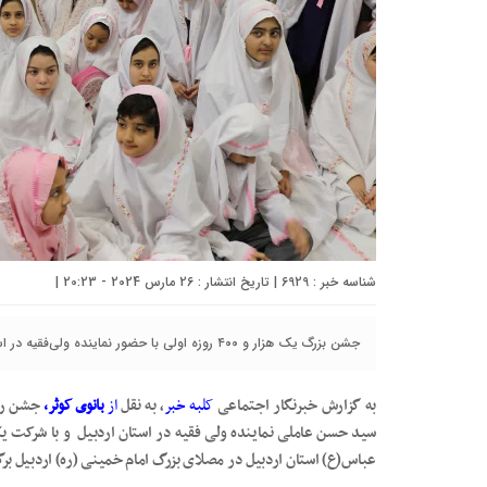
شناسه خبر : 6929 | تاریخ انتشار : 26 مارس 2024 - 20:23 |
جشن بزرگ یک هزار و ۴۰۰ روزه اولی با حضور نماینده ولی‌فقیه در استان اردبیل در مصلای این شهرستان برگزار شد.
به گزارش خبرنگار اجتماعی
کلبه خبر
، به نقل
از
بانوی کوثر،
جشن روز
عباس(ع) استان اردبیل در مصلای بزرگ امام خمینی (ره) اردبیل برگ