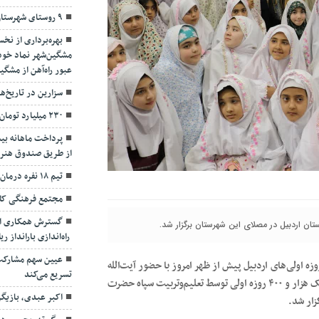
۹ روستای شهرستان نمین دچار تنش آبی هستند
بهره‌برداری از نخ
مشگین‌شهر نماد خودب
عبور راه‌آهن از مشگی
سزارین در تاریخ‌ه
۲۳۰ میلیارد تومان برای تالار شهر اردبیل تأمین شد
از طریق صندوق هنر
تیم ۱۸ نفره درمان اردبیل در مهران مستقر می‌شود
مجتمع فرهنگی کلو
گسترش همکاری ار
راه‌اندازی بارانداز ر
عیین سهم مشارکت،
ه اولی‌های اردبیل پیش از ظهر امروز با حضور آیت‌الله
تسریع می‌کند
سید حسن عاملی نماینده ولی فقیه در استان اردبیل و با شرکت یک هزار و ۴۰۰ روزه اولی توسط تعلیم‌و‌تربیت سپاه حضرت
اکبر عبدی، بازیگ
زار شد.