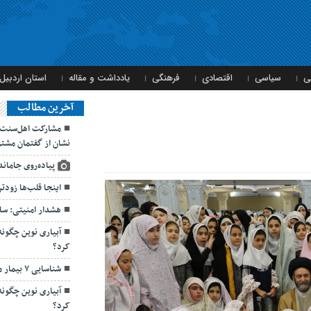
ی
سیاسی
اقتصادی
فرهنگی
یادداشت و مقاله
استان اردبیل
آخرین مطالب
مشارکت اهل‌سنت و
نشان از گفتمان مشتر
پیاده‌روی جامان
اینجا قلب‌ها زودتر
هشدار امنیتی: سا
آبیاری نوین چگون
کرد؟
شناسایی ۷ بیمار مبتلا به سیاه‌سرفه در اردبیل
آبیاری نوین چگون
کرد؟