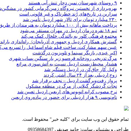
۹ روستای شهرستان نمین دچار تنش آبی هستند
بهره‌برداری از نخستین نیروگاه زمین‌گرمایی کشور در مشگین‌شه
سزارین در تاریخ‌های رُند خطرناک و غیر قانونی است
۲۳۰ میلیارد تومان برای تالار شهر اردبیل تأمین شد
پرداخت ماهانه بیش از ۱۰۰ میلیارد تومان به هنرمندان از طریق صندوق هنر
تیم ۱۸ نفره درمان اردبیل در مهران مستقر می‌شود
مجتمع فرهنگی کلور به بالندگی خلخال کمک می‌کند
گسترش همکاری اردبیل و جمهوری آذربایجان/ راه‌اندازی باراندا
عیین سهم مشارکت، ساخت فیلم شاه‌ اسماعیل را تسریع می‌ک
اکبر عبدی، بازیگر سینما و تلویزیون درگذشت
مرگ تدریجی رودخانه قره‌سو زیر بار سنگین پساب شهری
هشدار محیط‌زیست اردبیل نسبت به آتش‌سوزی مراتع
وکیل کار چاق‌کن در اردبیل دستگیر شد
زوج اردبیلی بعد از ۲۴ سال آشتی کردند
پرواز رفت‌وبرگشت اردبیل – نجف برقرار شد
نجات گردشگر گیلانی از مرگ در منطقه مشکول
نرخ مصوب کرایه اتوبوس‌های اربعین اردبیل تعیین شد
نام‌نویسی ۹ هزار اردبیلی برای حضور در پیاده‌روی اربعین
تمام حقوق این وب سایت برای "کلبه خبر" محفوظ است.
طراحی و پشتیبانی سایت: حامد صدیقی 09358684397