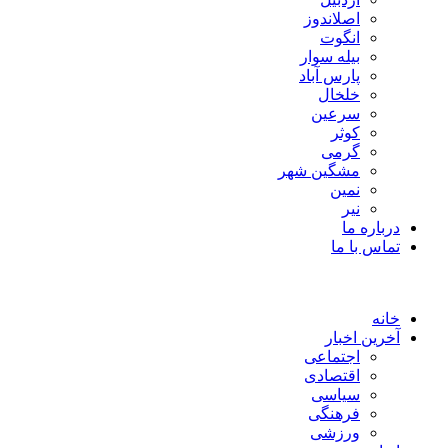
اصلاندوز
انگوت
بیله سوار
پارس آباد
خلخال
سرعین
کوثر
گرمی
مشگین شهر
نمین
نیر
درباره ما
تماس با ما
خانه
آخرین اخبار
اجتماعی
اقتصادی
سیاسی
فرهنگی
ورزشی