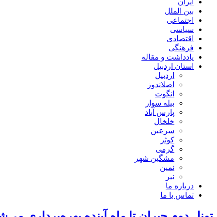
ایران
بین الملل
اجتماعی
سیاسی
اقتصادی
فرهنگی
یادداشت و مقاله
استان اردبیل
اردبیل
اصلاندوز
انگوت
بیله سوار
پارس آباد
خلخال
سرعین
کوثر
گرمی
مشگین شهر
نمین
نیر
درباره ما
تماس با ما
تونل دوم حیران تا ماه آینده بهره‌برداری می‌ش