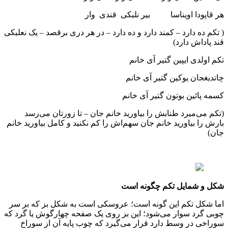
هر قاپودا اویناسا بیر نلبکی قندی وار
( تکم ده دارد – کمند دارد و ده دارد – در هر دری برقصد – یک نعلبکی
قند پاداش دارد)
تکم اولدی ایپین گتیر آی خانم
چاتدیغجان یوکین گتیر آی خانم
کسمه پائین بوتون گتیر آی خانم
(تکم می‌میرد طنابش را بیاورید خانم جان – تا زورتان می‌رسد
بارش را بیاورید خانم جان سهم‌اش را کم نکنید و کامل بیاورید خانم
جان)
شکل و شمایل تکم چگونه است
اما شکل تکم این گونه است؛ عروسکی است به شکل بز که بر سر
چوبی گرد سوار می‌شود؛ این بز روی یک صفحه چهارگوش یا گرد که
سوراخی در وسط دارد قرار می‌گیرد که چوب پایه آن از سوراخ