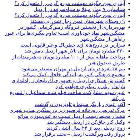
آبیاری نوین چگونه معیشت مردم گرمی را متحول کرد؟
شناسایی ۷ بیمار مبتلا به سیاه‌سرفه در اردبیل
آبیاری نوین چگونه معیشت مردم گرمی را متحول کرد؟
۹ روستای شهرستان نمین دچار تنش آبی هستند
بهره‌برداری از نخستین نیروگاه زمین‌گرمایی کشور در
مشگین‌شهر نماد خودباوری است/ تداوم پیگیری‌ها برای عبور
راه‌آهن از مشگین‌شهر
سزارین در تاریخ‌های رُند خطرناک و غیر قانونی است
۲۳۰ میلیارد تومان برای تالار شهر اردبیل تأمین شد
پرداخت ماهانه بیش از ۱۰۰ میلیارد تومان به هنرمندان از
طریق صندوق هنر
تیم ۱۸ نفره درمان اردبیل در مهران مستقر می‌شود
مجتمع فرهنگی کلور به بالندگی خلخال کمک می‌کند
گسترش همکاری اردبیل و جمهوری آذربایجان/ راه‌اندازی
بارانداز ریلی را پیگیری خواهیم کرد
عیین سهم مشارکت، ساخت فیلم شاه‌ اسماعیل را تسریع
می‌کند
اکبر عبدی، بازیگر سینما و تلویزیون درگذشت
مرگ تدریجی رودخانه قره‌سو زیر بار سنگین پساب شهری
هشدار محیط‌زیست اردبیل نسبت به آتش‌سوزی مراتع
وکیل کار چاق‌کن در اردبیل دستگیر شد
زوج اردبیلی بعد از ۲۴ سال آشتی کردند
پرواز رفت‌وبرگشت اردبیل – نجف برقرار شد