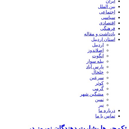
ایران
بین الملل
اجتماعی
سیاسی
اقتصادی
فرهنگی
یادداشت و مقاله
استان اردبیل
اردبیل
اصلاندوز
انگوت
بیله سوار
پارس آباد
خلخال
سرعین
کوثر
گرمی
مشگین شهر
نمین
نیر
درباره ما
تماس با ما
تکم‌چی‌ها بشارت دهندگان نوروز در