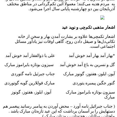
به مردم هدیه می‌کنند؛ معمولا آئین تکم‌گردانی در مناطق مختلف
آذربایجان بین دو چهارشنبه پایانی سال اجرا می‌شود.
اشعار مذهبی تکم‌چی و نوید عید
اشعار تکمچی‌ها علاوه بر بشارت آمدن بهار و سخن از خانه
تکانی‌دل‌ها و صیقل دادن روح، گاهی اوقات نیز یادآور مسائل
اجتماعی است.
*بهار آمد بهار آمد خوش آمد علی با ذوالفقار آمد خوش آمد
گل و نسرین به باغ آمد خوش آمد سیزون بوتازه بایراموز مبارک
آیوز، ایلوز، هفتوز، گونوز مبارک جناب جبرئیل نامه گتوردی
گتور جگین پیمبره یتوردی مبارک قوللارین گویه گوتوردی
سیزون بوتازه بایراموز مبارک آیوز، ایلوز، هفتوز، گونوز
مبارک
( جناب جبرائیل نامه آورد – محض آوردن به پیامبر رسانید پیغمبر هم
دستهایش را بر آسمان برداشت که این عید تازه‌تان مبارک باشد .
ماهتان ، سالتان ، هفته‌تان ، روزتان مبارک )