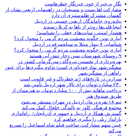
نگارِ بی‌خبر از خود، خبرنگارِ خطرهاست
مشارکت اهل‌سنت و مسیحیان در راهپیمایی اربعین نشان از
گفتمان مشترک ظلم‌ستیزی آن دارد
پیاده‌روی جاماندگان اربعین حسینی در اردبیل
اینجا قلب‌ها زودتر از پاها به کربلا رسیدند
هشدار امنیتی: سایت‌های جعلی را بشناسید!
آبیاری نوین چگونه معیشت مردم گرمی را متحول کرد؟
شناسایی ۷ بیمار مبتلا به سیاه‌سرفه در اردبیل
آبیاری نوین چگونه معیشت مردم گرمی را متحول کرد؟
۹ روستای شهرستان نمین دچار تنش آبی هستند
بهره‌برداری از نخستین نیروگاه زمین‌گرمایی کشور در
مشگین‌شهر نماد خودباوری است/ تداوم پیگیری‌ها برای عبور
راه‌آهن از مشگین‌شهر
سزارین در تاریخ‌های رُند خطرناک و غیر قانونی است
۲۳۰ میلیارد تومان برای تالار شهر اردبیل تأمین شد
پرداخت ماهانه بیش از ۱۰۰ میلیارد تومان به هنرمندان از
طریق صندوق هنر
تیم ۱۸ نفره درمان اردبیل در مهران مستقر می‌شود
مجتمع فرهنگی کلور به بالندگی خلخال کمک می‌کند
گسترش همکاری اردبیل و جمهوری آذربایجان/ راه‌اندازی
بارانداز ریلی را پیگیری خواهیم کرد
عیین سهم مشارکت، ساخت فیلم شاه‌ اسماعیل را تسریع
می‌کند