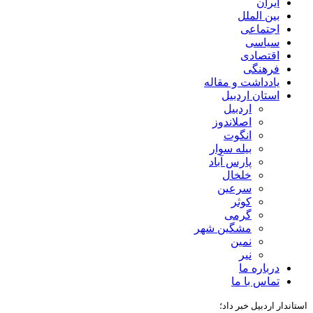
ایران
بین الملل
اجتماعی
سیاسی
اقتصادی
فرهنگی
یادداشت و مقاله
استان اردبیل
اردبیل
اصلاندوز
انگوت
بیله سوار
پارس آباد
خلخال
سرعین
کوثر
گرمی
مشگین شهر
نمین
نیر
درباره ما
تماس با ما
استاندار اردبیل خبر داد؛