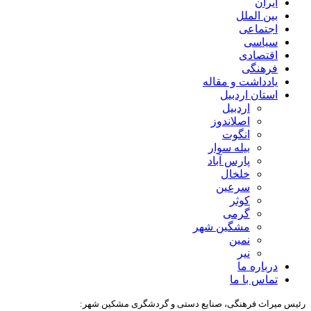
ایران
بین الملل
اجتماعی
سیاسی
اقتصادی
فرهنگی
یادداشت و مقاله
استان اردبیل
اردبیل
اصلاندوز
انگوت
بیله سوار
پارس آباد
خلخال
سرعین
کوثر
گرمی
مشگین شهر
نمین
نیر
درباره ما
تماس با ما
رئیس میراث فرهنگی، صنایع دستی و گردشگری مشکین شهر: