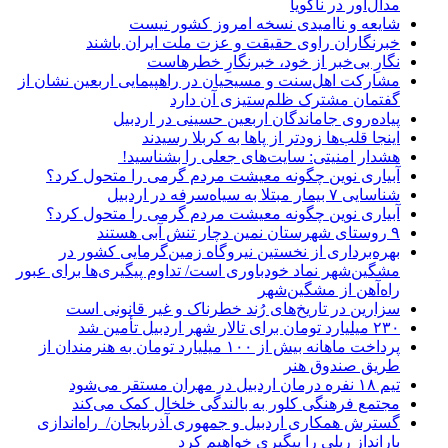
مدال‌آور در ناگویا
شایعه و ناامیدی نسخه امروز کشور نیست
خبرنگاران راوی حقیقت و عزت ملت ایران باشند
نگارِ بی‌خبر از خود، خبرنگارِ خطرهاست
مشارکت اهل‌سنت و مسیحیان در راهپیمایی اربعین نشان از
گفتمان مشترک ظلم‌ستیزی آن دارد
پیاده‌روی جاماندگان اربعین حسینی در اردبیل
اینجا قلب‌ها زودتر از پاها به کربلا رسیدند
هشدار امنیتی: سایت‌های جعلی را بشناسید!
آبیاری نوین چگونه معیشت مردم گرمی را متحول کرد؟
شناسایی ۷ بیمار مبتلا به سیاه‌سرفه در اردبیل
آبیاری نوین چگونه معیشت مردم گرمی را متحول کرد؟
۹ روستای شهرستان نمین دچار تنش آبی هستند
بهره‌برداری از نخستین نیروگاه زمین‌گرمایی کشور در
مشگین‌شهر نماد خودباوری است/ تداوم پیگیری‌ها برای عبور
راه‌آهن از مشگین‌شهر
سزارین در تاریخ‌های رُند خطرناک و غیر قانونی است
۲۳۰ میلیارد تومان برای تالار شهر اردبیل تأمین شد
پرداخت ماهانه بیش از ۱۰۰ میلیارد تومان به هنرمندان از
طریق صندوق هنر
تیم ۱۸ نفره درمان اردبیل در مهران مستقر می‌شود
مجتمع فرهنگی کلور به بالندگی خلخال کمک می‌کند
گسترش همکاری اردبیل و جمهوری آذربایجان/ راه‌اندازی
بارانداز ریلی را پیگیری خواهیم کرد