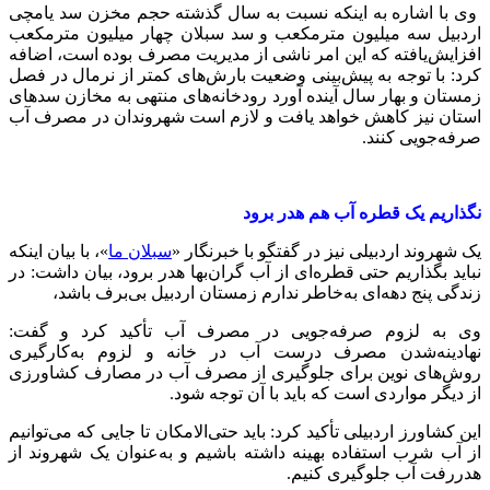
وی با اشاره به اینکه نسبت به سال گذشته حجم مخزن سد یامچی
اردبیل سه میلیون مترمکعب و سد سبلان چهار میلیون مترمکعب
افزایش‌یافته که این امر ناشی از مدیریت مصرف بوده است، اضافه
کرد: با توجه به پیش‌بینی وضعیت بارش‌های کمتر از نرمال در فصل
زمستان و بهار سال آینده آورد رودخانه‌های منتهی به مخازن سدهای
استان نیز کاهش خواهد یافت و لازم است شهروندان در مصرف آب
صرفه‌جویی کنند.
نگذاریم یک قطره آب هم هدر برود
یک شهروند اردبیلی نیز در گفتگو با خبرنگار «
سبلان ما
»، با بیان اینکه
نباید بگذاریم حتی قطره‌ای از آب گران‌بها هدر برود، بیان داشت: در
زندگی پنج دهه‌ای به‌خاطر ندارم زمستان اردبیل بی‌برف باشد،
وی به لزوم صرفه‌جویی در مصرف آب تأکید کرد و گفت:
نهادینه‌شدن مصرف درست آب در خانه و لزوم به‌کارگیری
روش‌های نوین برای جلوگیری از مصرف آب در مصارف کشاورزی
از دیگر مواردی است که باید با آن توجه شود.
این کشاورز اردبیلی تأکید کرد: باید حتی‌الامکان تا جایی که می‌توانیم
از آب شرب استفاده بهینه داشته باشیم و به‌عنوان یک شهروند از
هدررفت آب جلوگیری کنیم.