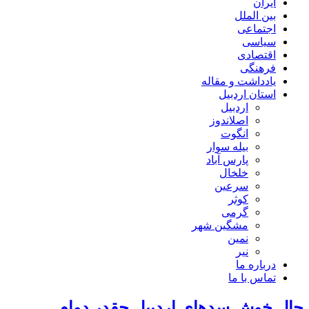
ایران
بین الملل
اجتماعی
سیاسی
اقتصادی
فرهنگی
یادداشت و مقاله
استان اردبیل
اردبیل
اصلاندوز
انگوت
بیله سوار
پارس آباد
خلخال
سرعین
کوثر
گرمی
مشگین شهر
نمین
نیر
درباره ما
تماس با ما
حال خوش سدهای اردبیل چقدر دوام