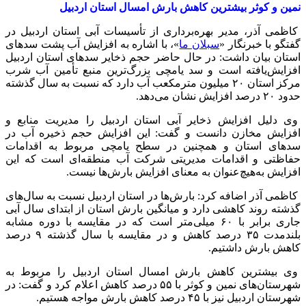
نمین و کوثر بیشترین کاهش بارش امسال استان اردبیل
کاظمی آذر، مدیر بهره‌برداری از تأسیسات آبی استان اردبیل در
گفتگو با خبرنگار «
سبلان ما
»، با اشاره به افزایش آب پشت سدهای
استان بیان داشت: در حال حاضر حجم ذخایر سدهای استان اردبیل
افزایش‌یافته است و سد یامچی بزرگ‌ترین منبع تأمین آب شرب
مرکز استان ۲۰ میلیون مترمکعب آب دارد که نسبت به سال گذشته
حدود ۲۰ درصد افزایش نشان می‌دهد.
وی دلیل افزایش ذخایر آبی استان اردبیل را مدیریت منابع و
افزایش مخازن دانست و گفت: این افزایش حجم ذخیره آب در
سدهای استان و همچنین در سطح یامچی مربوط به اقدامات
حفاظتی و اقدامات مدیریتی شرکت آب منطقه‌ای است که این
افزایش به‌هیچ‌عنوان به معنای افزایش بارش‌ها نیست.
کاظمی آذر اضافه کرد: بارش‌ها در استان اردبیل نسبت به سال‌های
گذشته روند کاهشی دارد و میانگین بارش استان از ابتدای سال آبی
جاری برابر با ۶۰ میلی‌متر است که در مقایسه با دوره مشابه
بلندمدت ۳۵ درصد کاهش و در مقایسه با سال گذشته ۹ درصد
کاهش بارش داشتیم.
وی بیشترین کاهش بارش امسال استان اردبیل را مربوط به
شهرستان‌های نمین و کوثر با ۵۵ درصد کاهش اعلام کرد و گفت: در
شهرستان اردبیل نیز با ۴۵ درصد کاهش بارش مواجه هستیم.