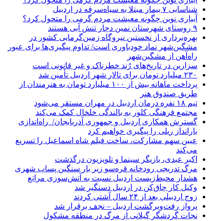
شناسایی ۷ بیمار مبتلا به سیاه‌سرفه در اردبیل
آبیاری نوین چگونه معیشت مردم گرمی را متحول کرد؟
۹ روستای شهرستان نمین دچار تنش آبی هستند
بهره‌برداری از نخستین نیروگاه زمین‌گرمایی کشور در
مشگین‌شهر نماد خودباوری است/ تداوم پیگیری‌ها برای عبور
راه‌آهن از مشگین‌شهر
سزارین در تاریخ‌های رُند خطرناک و غیر قانونی است
۲۳۰ میلیارد تومان برای تالار شهر اردبیل تأمین شد
پرداخت ماهانه بیش از ۱۰۰ میلیارد تومان به هنرمندان از
طریق صندوق هنر
تیم ۱۸ نفره درمان اردبیل در مهران مستقر می‌شود
مجتمع فرهنگی کلور به بالندگی خلخال کمک می‌کند
گسترش همکاری اردبیل و جمهوری آذربایجان/ راه‌اندازی
بارانداز ریلی را پیگیری خواهیم کرد
عیین سهم مشارکت، ساخت فیلم شاه‌ اسماعیل را تسریع
می‌کند
اکبر عبدی، بازیگر سینما و تلویزیون درگذشت
مرگ تدریجی رودخانه قره‌سو زیر بار سنگین پساب شهری
هشدار محیط‌زیست اردبیل نسبت به آتش‌سوزی مراتع
وکیل کار چاق‌کن در اردبیل دستگیر شد
زوج اردبیلی بعد از ۲۴ سال آشتی کردند
پرواز رفت‌وبرگشت اردبیل – نجف برقرار شد
نجات گردشگر گیلانی از مرگ در منطقه مشکول