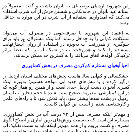
این شهروند اردبیلی توصیه‌ای به بانوان داشت و گفت: معمولاً در
آستانه عید بانوان در خانه‌تکانی و شستن فرش از آب شرب استفاده
می‌کنند که امیدواریم استفاده از آب شرب در این موارد به حداقل
برسد.
به اعتقاد این شهروند با صرفه‌جویی در مصرف آب می‌توان
مشکلات کم‌آبی را به حداقل رساند کمااینکه مسئولان نیز باید برای
جلوگیری از هدررفت آب به‌ویژه در استفاده از روان آب‌ها نهایت
استفاده را بکنند و هدررفت آب در شبکه آب را که بعضاً براثر
ترکیدگی لوله‌ها اتفاق می‌افتد را به کمترین حد ممکن برسانند.
احیا آبخوان مستلزم کم‌کردن مصرف در بخش کشاورزی
خشکسالی و کم‌آبی سال‌هاست بخش‌های مختلف استان اردبیل را
درگیر کرده و با تنش‌های جدید آبی مواجه هستیم؛ به‌ویژه اینکه
کسری آبخوان دشت اردبیل جدی است و از همین رو همان‌گونه که
در این کم‌بارشی، مدیریت صحیح سبب شده تا حجم ذخایر آب استان
اردبیل در پشت سدها بیشتر شود، باید تلاش شود تا با راه‌های علمی
و کارشناسی شده از آسیب این کم‌آبی کاست.
و مهم‌تر اینکه مصرف بیش از ۹۲ درصد آب در بخش کشاورزی،
مستلزم این است که به سمت روش‌های نوین آبیاری و اصلاح الگوی
مصرف و کشت برویم و از همه مهم‌تر اینکه باید به سمت تفکیک آب
شرب و آب مصرفی رفت تا بیش از این شاهد برداشت‌های بی‌رویه