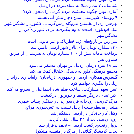
شناسایی ۷ بیمار مبتلا به سیاه‌سرفه در اردبیل
آبیاری نوین چگونه معیشت مردم گرمی را متحول کرد؟
۹ روستای شهرستان نمین دچار تنش آبی هستند
بهره‌برداری از نخستین نیروگاه زمین‌گرمایی کشور در مشگین‌شهر
نماد خودباوری است/ تداوم پیگیری‌ها برای عبور راه‌آهن از
مشگین‌شهر
سزارین در تاریخ‌های رُند خطرناک و غیر قانونی است
۲۳۰ میلیارد تومان برای تالار شهر اردبیل تأمین شد
پرداخت ماهانه بیش از ۱۰۰ میلیارد تومان به هنرمندان از طریق
صندوق هنر
تیم ۱۸ نفره درمان اردبیل در مهران مستقر می‌شود
مجتمع فرهنگی کلور به بالندگی خلخال کمک می‌کند
گسترش همکاری اردبیل و جمهوری آذربایجان/ راه‌اندازی بارانداز
ریلی را پیگیری خواهیم کرد
عیین سهم مشارکت، ساخت فیلم شاه‌ اسماعیل را تسریع می‌کند
اکبر عبدی، بازیگر سینما و تلویزیون درگذشت
مرگ تدریجی رودخانه قره‌سو زیر بار سنگین پساب شهری
هشدار محیط‌زیست اردبیل نسبت به آتش‌سوزی مراتع
وکیل کار چاق‌کن در اردبیل دستگیر شد
زوج اردبیلی بعد از ۲۴ سال آشتی کردند
پرواز رفت‌وبرگشت اردبیل – نجف برقرار شد
نجات گردشگر گیلانی از مرگ در منطقه مشکول