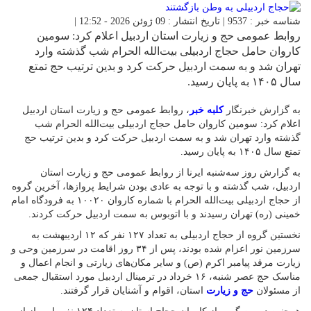
شناسه خبر : 9537 | تاریخ انتشار : 09 ژوئن 2026 - 12:52 |
روابط عمومی حج و زیارت استان اردبیل اعلام کرد: سومین
کاروان حامل حجاج اردبیلی بیت‌الله الحرام شب گذشته وارد
تهران شد و به سمت اردبیل حرکت کرد و بدین ترتیب حج تمتع
سال ۱۴۰۵ به پایان رسید.
به گزارش خبرنگار
کلبه خبر
، روابط عمومی حج و زیارت استان اردبیل
اعلام کرد: سومین کاروان حامل حجاج اردبیلی بیت‌الله الحرام شب
گذشته وارد تهران شد و به سمت اردبیل حرکت کرد و بدین ترتیب حج
تمتع سال ۱۴۰۵ به پایان رسید.
به گزارش روز سه‌شنبه ایرنا از روابط عمومی حج و زیارت استان
اردبیل، شب گذشته و با توجه به عادی بودن شرایط پروازها، آخرین گروه
از حجاج اردبیلی بیت‌الله الحرام با شماره کاروان ۱۰۰۲۰ به فرودگاه امام
خمینی (ره) تهران رسیدند و با اتوبوس به سمت اردبیل حرکت کردند.
نخستین گروه از حجاج اردبیلی به تعداد ۱۲۷ نفر که ۱۲ اردیبهشت به
سرزمین نور اعزام شده بودند، پس از ۳۴ روز اقامت در سرزمین وحی و
زیارت مرقد پیامبر اکرم (ص) و سایر مکان‌های زیارتی و انجام اعمال و
مناسک حج عصر شنبه، ۱۶ خرداد در ترمینال اردبیل مورد استقبال جمعی
از مسئولان
حج و زیارت
استان، اقوام و آشنایان قرار گرفتند.