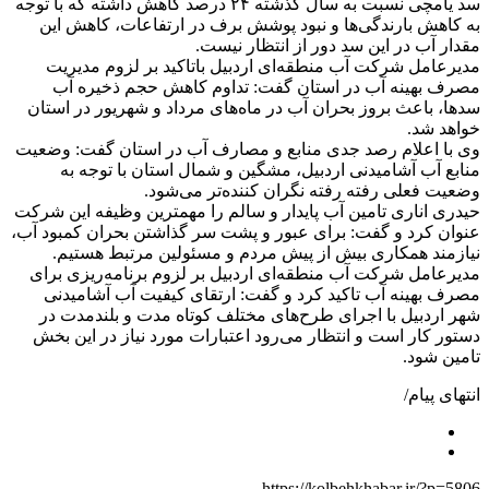
سد یامچی نسبت به سال گذشته ۲۴ درصد کاهش داشته که با توجه
به کاهش بارندگی‌ها و نبود پوشش برف در ارتفاعات، کاهش این
مقدار آب در این سد دور از انتظار نیست.
مدیرعامل شرکت آب منطقه‌ای اردبیل باتاکید بر لزوم مدیریت
مصرف بهینه آب در استان گفت: تداوم کاهش حجم ذخیره آب
سدها، باعث بروز بحران آب در ماه‌های مرداد و شهریور در استان
خواهد شد.
وی با اعلام رصد جدی منابع و مصارف آب در استان گفت: وضعیت
منابع آب آشامیدنی اردبیل، مشگین و شمال استان با توجه به
وضعیت فعلی رفته رفته نگران کننده‌تر می‌شود.
حیدری اناری تامین آب پایدار و سالم را مهمترین وظیفه این شرکت
عنوان کرد و گفت: برای عبور و پشت سر گذاشتن بحران کمبود آب،
نیازمند همکاری بیش از پیش مردم و مسئولین مرتبط هستیم.
مدیرعامل شرکت آب منطقه‌ای اردبیل بر لزوم برنامه‌ریزی برای
مصرف بهینه آب تاکید کرد و گفت: ارتقای کیفیت آب آشامیدنی
شهر اردبیل با اجرای طرح‌های مختلف کوتاه مدت و بلندمدت در
دستور کار است و انتظار می‌رود اعتبارات مورد نیاز در این بخش
تامین شود.
انتهای پیام/
https://kolbehkhabar.ir/?p=5806