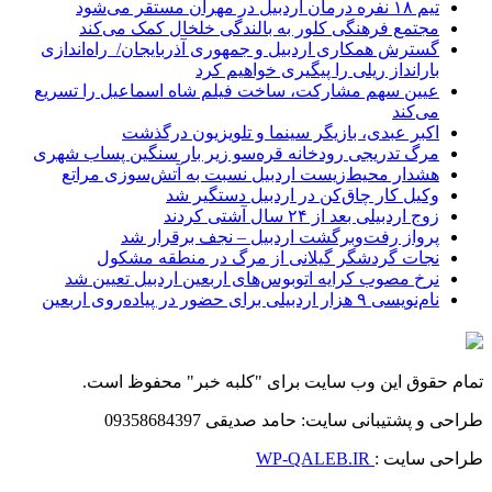
تیم ۱۸ نفره درمان اردبیل در مهران مستقر می‌شود
مجتمع فرهنگی کلور به بالندگی خلخال کمک می‌کند
گسترش همکاری اردبیل و جمهوری آذربایجان/ راه‌اندازی
بارانداز ریلی را پیگیری خواهیم کرد
عیین سهم مشارکت، ساخت فیلم شاه‌ اسماعیل را تسریع
می‌کند
اکبر عبدی، بازیگر سینما و تلویزیون درگذشت
مرگ تدریجی رودخانه قره‌سو زیر بار سنگین پساب شهری
هشدار محیط‌زیست اردبیل نسبت به آتش‌سوزی مراتع
وکیل کار چاق‌کن در اردبیل دستگیر شد
زوج اردبیلی بعد از ۲۴ سال آشتی کردند
پرواز رفت‌وبرگشت اردبیل – نجف برقرار شد
نجات گردشگر گیلانی از مرگ در منطقه مشکول
نرخ مصوب کرایه اتوبوس‌های اربعین اردبیل تعیین شد
نام‌نویسی ۹ هزار اردبیلی برای حضور در پیاده‌روی اربعین
تمام حقوق این وب سایت برای "کلبه خبر" محفوظ است.
طراحی و پشتیبانی سایت: حامد صدیقی 09358684397
طراحی سایت :
WP-QALEB.IR