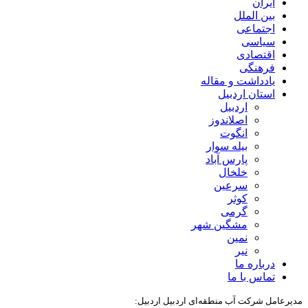
ایران
بین الملل
اجتماعی
سیاسی
اقتصادی
فرهنگی
یادداشت و مقاله
استان اردبیل
اردبیل
اصلاندوز
انگوت
بیله سوار
پارس آباد
خلخال
سرعین
کوثر
گرمی
مشگین شهر
نمین
نیر
درباره ما
تماس با ما
مدیرعامل شرکت آب منطقه‌ای اردبیل اردبیل: