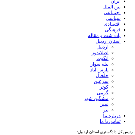
ایران
بین الملل
اجتماعی
سیاسی
اقتصادی
فرهنگی
یادداشت و مقاله
استان اردبیل
اردبیل
اصلاندوز
انگوت
بیله سوار
پارس آباد
خلخال
سرعین
کوثر
گرمی
مشگین شهر
نمین
نیر
درباره ما
تماس با ما
رئیس کل دادگستری استان اردبیل: