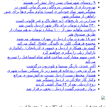
۹ روستای شهرستان نمین دچار تنش آبی هستند
بهره‌برداری از نخستین نیروگاه زمین‌گرمایی کشور در
مشگین‌شهر نماد خودباوری است/ تداوم پیگیری‌ها برای عبور
راه‌آهن از مشگین‌شهر
سزارین در تاریخ‌های رُند خطرناک و غیر قانونی است
۲۳۰ میلیارد تومان برای تالار شهر اردبیل تأمین شد
پرداخت ماهانه بیش از ۱۰۰ میلیارد تومان به هنرمندان از
طریق صندوق هنر
تیم ۱۸ نفره درمان اردبیل در مهران مستقر می‌شود
مجتمع فرهنگی کلور به بالندگی خلخال کمک می‌کند
گسترش همکاری اردبیل و جمهوری آذربایجان/ راه‌اندازی
بارانداز ریلی را پیگیری خواهیم کرد
عیین سهم مشارکت، ساخت فیلم شاه‌ اسماعیل را تسریع
می‌کند
اکبر عبدی، بازیگر سینما و تلویزیون درگذشت
مرگ تدریجی رودخانه قره‌سو زیر بار سنگین پساب شهری
هشدار محیط‌زیست اردبیل نسبت به آتش‌سوزی مراتع
وکیل کار چاق‌کن در اردبیل دستگیر شد
زوج اردبیلی بعد از ۲۴ سال آشتی کردند
پرواز رفت‌وبرگشت اردبیل – نجف برقرار شد
تمام حقوق این وب سایت برای "کلبه خبر" محفوظ است.