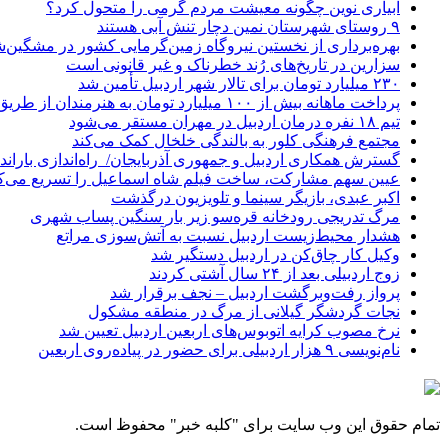
آبیاری نوین چگونه معیشت مردم گرمی را متحول کرد؟
۹ روستای شهرستان نمین دچار تنش آبی هستند
بهره‌برداری از نخستین نیروگاه زمین‌گرمایی کشور در مشگین‌شه
سزارین در تاریخ‌های رُند خطرناک و غیر قانونی است
۲۳۰ میلیارد تومان برای تالار شهر اردبیل تأمین شد
پرداخت ماهانه بیش از ۱۰۰ میلیارد تومان به هنرمندان از طریق صندوق هنر
تیم ۱۸ نفره درمان اردبیل در مهران مستقر می‌شود
مجتمع فرهنگی کلور به بالندگی خلخال کمک می‌کند
گسترش همکاری اردبیل و جمهوری آذربایجان/ راه‌اندازی باراندا
عیین سهم مشارکت، ساخت فیلم شاه‌ اسماعیل را تسریع می‌ک
اکبر عبدی، بازیگر سینما و تلویزیون درگذشت
مرگ تدریجی رودخانه قره‌سو زیر بار سنگین پساب شهری
هشدار محیط‌زیست اردبیل نسبت به آتش‌سوزی مراتع
وکیل کار چاق‌کن در اردبیل دستگیر شد
زوج اردبیلی بعد از ۲۴ سال آشتی کردند
پرواز رفت‌وبرگشت اردبیل – نجف برقرار شد
نجات گردشگر گیلانی از مرگ در منطقه مشکول
نرخ مصوب کرایه اتوبوس‌های اربعین اردبیل تعیین شد
نام‌نویسی ۹ هزار اردبیلی برای حضور در پیاده‌روی اربعین
تمام حقوق این وب سایت برای "کلبه خبر" محفوظ است.