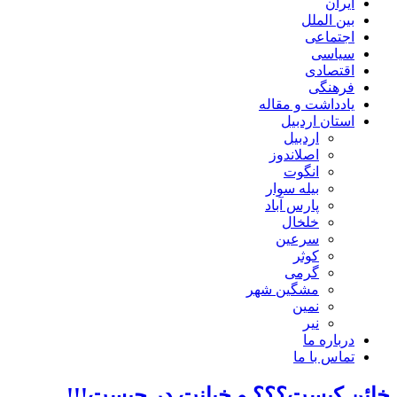
ایران
بین الملل
اجتماعی
سیاسی
اقتصادی
فرهنگی
یادداشت و مقاله
استان اردبیل
اردبیل
اصلاندوز
انگوت
بیله سوار
پارس آباد
خلخال
سرعین
کوثر
گرمی
مشگین شهر
نمین
نیر
درباره ما
تماس با ما
خائن کیست؟؟؟ و خیانت در چیست!!!