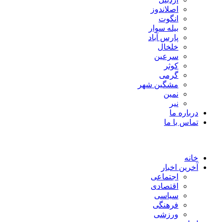
اصلاندوز
انگوت
بیله سوار
پارس آباد
خلخال
سرعین
کوثر
گرمی
مشگین شهر
نمین
نیر
درباره ما
تماس با ما
خانه
آخرین اخبار
اجتماعی
اقتصادی
سیاسی
فرهنگی
ورزشی