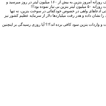
قصه، سلبِ مسئولیت نموده و در حالی اگر همان روند سابق در مصرفِ بنزین قبل از اجرای طرح کارتِ سوخت ادامه می یافت، شاید مصرف روزانه امروز بنزین به بیش از ۱۶۰ میلیون لیتر در روز میرسید و
ی” بهمراه آورده و اینک علیرغم برخی ادعاهای واهی در خصوص خودکفائی در سوخت بنزین، نه تنها
ین برابر آن نسبت به سال ۹۱ گشته، بلکه آمار قاچاق سوخت مصرفی در برخی از شهرهای مرزی، رقم بیش از ۴۰ درصد را نشان داده و هدر رفت میلیاردها دلار از سرمایه عظیم کشور نیز
واردات بنزین سود کافی برده اند؟!؟ آیا روزی رسیدگی بر اینچنین