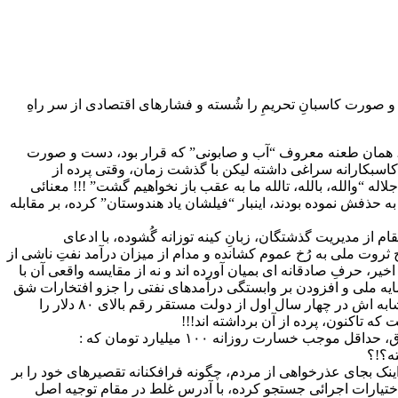
و صورت کاسبانِ تحریمِ را شُسته و فشارهای اقتصادی از سر راهِ
بان، همان طعنه معروف “آب و صابونی” که قرار بود، دست و صورت
های کاسبکارانه سراغی داشته لیکن با گذشت زمان، وقتی پرده از
 جلاله “والله، بالله، تالله ما به عقب باز نخواهیم گشت” !!! معنائی
ه حذفش نموده بودند، اینبار “فیلشان یاد هندوستان” کرده، بر مقابله
آمیزشان بوده، بر انتقاد و انتقام از مدیریت گذشتگان، زبانِ کینه توزانه گُشوده، با ادعای
ثروت ملی به رُخ عموم کشانده و مدام از میزان درآمد نفتِ ناشی از
ر بشکه را، لَقلَقه در بگومگوهای آبکی و تحلیهای عوامفریبانه قرار داده بودند،،، تابحال نه از مجموع درآمد نفتی در ۵-۶ سال اخیر، حرفِ صادقانه ای بمیان آورده اند و نه از مقایسه واقعی آن با
یه ملی و افزودن بر وابستگی درآمدهای نفتی را جزو افتخارات شق
القمرانه تصور کرده، اگر میانگین فروش هر بشکه نفت در طول هشت سال دولتینِ ماقبل از آن، دقیقا” ۷۳/۹۹دلار برآورد گشته، میانگین مشابه اش در چهار سال اول از دولت مستقر رقم بالای ۸۰ دلار را
ارت روزانه ۱۰۰ میلیارد تومان که :
ه؟!؟
ه، اینک بجای عذرخواهی از مردم، چگونه فرافکنانه تقصیرهای خود را بر
اختیارات اجرائی جستجو کرده، با آدرس غلط در مقام توجیه اصل