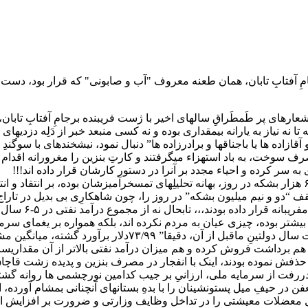
مِ آفتابِ تابان، همان طعنه معروف "آب و صابونی" که قرار بود، دست 
شعارهای پر طَمطَراقِ سالهای اخیر با ژست فریبنده برجامِ آفتابِ تا
تا نه نیاز به یارانه بیمقداری بوده و نه کسی منبعد خبر از دَلِه دزدی
آقازاده ها یا باجناقها و برادرزاده ها” دنبال نمود، نیشخندهای با سوگندِ
رف سوخت، به باد استهزاء میگرفتند و کارتِ بنزین را مغرورانه اقدام ب
 سر کرده و احیاء مجدد بر آنرا در دستور کارشان قرار داده اند!!!
آری آنانکه بر اُفت فروش نفت ایران در بازارهای جهانی زیر سقف۶۰۰ هزار بشکه در روز، بهانه تحلیلِهای تمسخر
 “دو و نیم میلیون بشکه” در روز را، چون شاهکارِی بی بدیل در تاراج 
ارزانفروشی در ه
تر بوده، چیزی عیان به مردم نکرده اند، بلکه همواره بر یغمای سرما
ه بودند، اینک با انفجار در مصرف بنزین و پدیده زشت قاچاق، حداقل موجب خس
هدررفت از سرمایه ملی، ارزانیِ بر جیب کدامین نورچشمی ها روانه گشت
 تعفن در حیفِ میل پستونشینان را با بدهِ بستانهای آنچنانی بمشام آورد
بر حل معضلات معیشتی را در تداخل وظایف وزارتی و ضرورت بر افزایش 