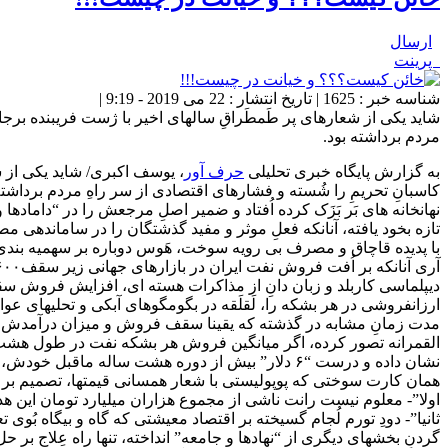
ارسال
پرینت
شناسه خبر : 1625 | تاریخ انتشار : 22 می 2019 - 9:19 |
شاید یکی از شعارهای پر طَمطَراقِ سالهای اخیر با ژست فریبنده برجا
مردم برداشته‌ بود.
به گزارش پایگاه خبری تحلیلی
حرف آور
، یوسف اکبری/ شاید یکی از 
کاسبانِ تحریمِ را شُسته و فشارهای اقتصادی از سر راهِ مردم برداشته‌ 
نهانخانه های بَر بَزَک کرده اُفتاد و ضمیر اصلِ مرجعش را در “دامادها و 
تازه بخود یافته، آنانکه فعلِ موثر و مفید گذشتگان را در ساماندهی مص
با پدیده قاچاق و مصرف بی رویه سوخت، هَوس دوباره بر سهمیه بندی به
دیپلماسی کاربلد و زبان دانِ از مذاکرات هسته ای، افزایش فروش سقف
مدت زمانِ مشابه در گذشته که یقینا سقف فروش و میزان درآمدش بیش
نشان داده و درست “۶ دلار” بیش از دوره هشت ساله ماقبل خودش، هم برداشت فروش کرده و هم میزان درآمد نفتی بالاتر از آن مقداریست که تاکنون، پرده از آن برداشته اند!!!
همان کارت سوختی که پوپولیستی با شعار همسانی قیمتها، تصمیم بر حذفش نمود
اولا”- معلوم نیست رانت ناشی از مجموع هزاران میلیارد تومان این 
ثانیا”- دودِ تورم لُجام گسیخته بر اقتصاد معیشتی که گاه و بیگاه بُوی
گردنِ بخشهای دیگری از “نهادها و جامعه” انداخته، تنها راه عِلاج 