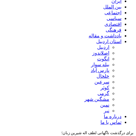
ایران
بین الملل
اجتماعی
سیاسی
اقتصادی
فرهنگی
یادداشت و مقاله
استان اردبیل
اردبیل
اصلاندوز
انگوت
بیله سوار
پارس آباد
خلخال
سرعین
کوثر
گرمی
مشگین شهر
نمین
نیر
درباره ما
تماس با ما
برای درگذشت ناگهانی لطف اله شیرین زبان؛