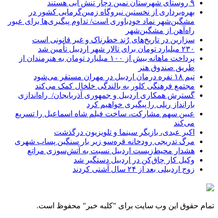
۹ روستای شهرستان نمین دچار تنش آبی هستند
بهره‌برداری از نخستین نیروگاه زمین‌گرمایی کشور در
مشگین‌شهر نماد خودباوری است/ تداوم پیگیری‌ها برای عبور
راه‌آهن از مشگین‌شهر
سزارین در تاریخ‌های رُند خطرناک و غیر قانونی است
۲۳۰ میلیارد تومان برای تالار شهر اردبیل تأمین شد
پرداخت ماهانه بیش از ۱۰۰ میلیارد تومان به هنرمندان از
طریق صندوق هنر
تیم ۱۸ نفره درمان اردبیل در مهران مستقر می‌شود
مجتمع فرهنگی کلور به بالندگی خلخال کمک می‌کند
گسترش همکاری اردبیل و جمهوری آذربایجان/ راه‌اندازی
بارانداز ریلی را پیگیری خواهیم کرد
عیین سهم مشارکت، ساخت فیلم شاه‌ اسماعیل را تسریع
می‌کند
اکبر عبدی، بازیگر سینما و تلویزیون درگذشت
مرگ تدریجی رودخانه قره‌سو زیر بار سنگین پساب شهری
هشدار محیط‌زیست اردبیل نسبت به آتش‌سوزی مراتع
وکیل کار چاق‌کن در اردبیل دستگیر شد
زوج اردبیلی بعد از ۲۴ سال آشتی کردند
تمام حقوق این وب سایت برای "کلبه خبر" محفوظ است.