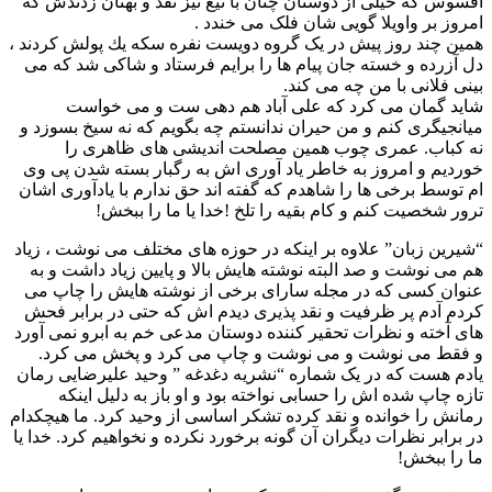
افسوس که خیلی از دوستان چنان با تیغ تیز نقد و بهتان زدندش که
امروز بر واویلا گویی شان فلک می خندد .
همین چند روز پیش در یک گروه دویست نفره سکه یك پولش کردند ،
دل آزرده و خسته جان پیام ها را برایم فرستاد و شاکی شد که می
بینی فلانی با من چه می کند.
شاید گمان می کرد که علی آباد هم دهی ست و می خواست
میانجیگری کنم و من حیران ندانستم چه بگویم که نه سیخ بسوزد و
نه کباب. عمری چوب همین مصلحت اندیشی های ظاهری را
خوردیم و امروز به خاطر یاد آوری اش به رگبار بسته شدن پی وی
ام توسط برخی ها را شاهدم که گفته اند حق ندارم با یادآوری اشان
ترور شخصیت کنم و کام بقیه را تلخ !خدا یا ما را ببخش!
“شیرین زبان” علاوه بر اینکه در حوزه های مختلف می نوشت ، زیاد
هم می نوشت و صد البته نوشته هایش بالا و پایین زیاد داشت و به
عنوان کسی که در مجله سارای برخی از نوشته هایش را چاپ می
کردم آدم پر ظرفیت و نقد پذیری دیدم اش که حتی در برابر فحش
های آخته و نظرات تحقیر کننده دوستان مدعی خم به ابرو نمی آورد
و فقط می نوشت و می نوشت و چاپ می کرد و پخش می کرد.
یادم هست که در یک شماره “نشریه دغدغه ” وحید علیرضایی رمان
تازه چاپ شده اش را حسابی نواخته بود و او باز به دلیل اینکه
رمانش را خوانده و نقد کرده تشکر اساسی از وحید کرد. ما هیچکدام
در برابر نظرات دیگران آن گونه برخورد نکرده و نخواهیم کرد. خدا یا
ما را ببخش!