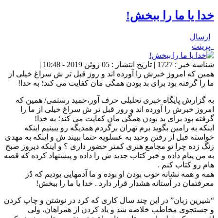
خدا یا ما را ببخش!
ارسال
پرینت
شناسه خبر : 1727 | تاریخ انتشار : 05 ژوئن 2019 - 10:48 |
همین که امروز خبرش را آورده اند و روز قبل تر ش سراغ خیلی از
ما را گرفته بود برای بد بودن همگى مان کفایت می کند؛ به خدا!
به گزارش پایگاه خبری تحلیلی حرف آور،حمید رستمی/ همین که
امروز خبرش را آورده اند و روز قبل تر ش سراغ خیلی از ما را
گرفته بود برای بد بودن همگى مان کفایت می کند؛ به خدا!
اینکه به رامین بگوید برم تهران برگردم همدیگه رو ببینیم اینکه
خواسته قبل از رفتن وحید به عسلویه حتما ببیند ش و اینکه به مهدی
زنگ زده چرا تو مجامع هنری کمتر حضور داری ؟ و اینکه دیروز صبح
به من پیام داده و خبر کتاب جدید ش را داده و پیشنهاد کرده که قصه
هام رو کتاب کنم .
همه و همه نشانه خوب بودن او بوده و ما آدمهایی بودیم که دُز
معرفتمان در آستانه هشدار قرار دارد . خدا یا ما را ببخش!
“شیرین زبان” در این چند سال کاری که کرد در نوشتن و چاپ کردن
و جستجوی مخاطب خلاصه شد و یاد کردن از همراهان، ولی