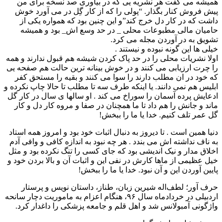
همیشه می گفت هر نشریه یی که در بیاوری صد نسخه برای من
پیش فروش کنار بگذار. “پولی را که از کار گِل در می آورد خوش
داشت که در کار دل خرج کند”و این چنین بود که همواره یکی از
حامیان مالی مطبوعات محلی _ در حد وسع اش_ بود و همیشه
تشویق به در آوردن مجله می کرد.
خیلی ها این گونه نبوده و نیستند .
اولا نشریات محلی را در حد پاک کردن شیشه هم قبول ندارند و همه
را چرت ارزیابی می کنند و در خوش بینانه ترین حالت هم صفحه یی
که خود در ان مطلب دارند را سوا می کنند و بقیه را مستحق کفر
ابلیس هم نمی دانند. یا اینکه طرف سه تا مطلب تا حالا چاپ نکرده و
ادعایش پرده آسمان را سوراخ می کند . او سالها ی سال در کار گل
ماند و جانش را هم داد تا ما همچنان در صفا و مروه کار دل و کار
گل عمر تلف کنیم. خدا یا ما را ببخش!
دنیا همین است . تا دیروز به دنبال اثبات خود بود و امروز همه استاد
به ناف نداشته اش می بندد . هر چه نبود به اندازه کافی و وافی آدم
اخلاق مدار و نیک اندیشی بود که جای کسی را تنگ نکرده بود و مثل
خیل عظیمى از ماها کارش در نفی این و اثبات آن و بالا بردن خود و
پایین آوردن این و آن نبود. خدا یا ما را ببخش!
حرف آور؛ لطف‌اله شیرین زبان، طناز، داستان نویس و پرستار
اردبیلی در خردادماه سال ۹۶، هنگام اعزام به ماموریت دچار سانحه
واژگونی آمبولانس شد و اهل قلم و جامعه پزشکی را داغدار کرد.