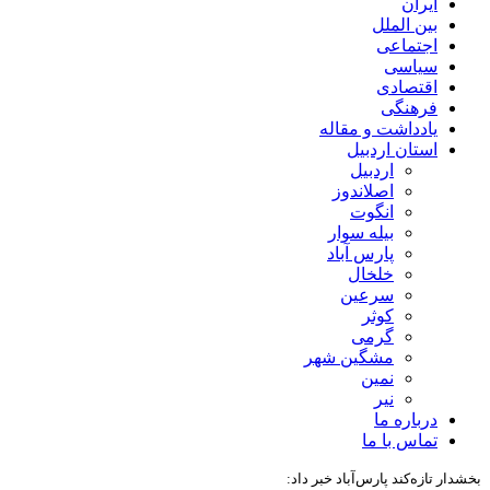
ایران
بین الملل
اجتماعی
سیاسی
اقتصادی
فرهنگی
یادداشت و مقاله
استان اردبیل
اردبیل
اصلاندوز
انگوت
بیله سوار
پارس آباد
خلخال
سرعین
کوثر
گرمی
مشگین شهر
نمین
نیر
درباره ما
تماس با ما
بخشدار تازه‌کند پارس‌آباد خبر داد: