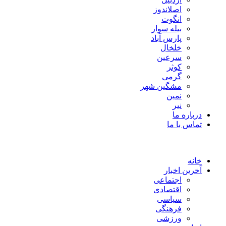
اصلاندوز
انگوت
بیله سوار
پارس آباد
خلخال
سرعین
کوثر
گرمی
مشگین شهر
نمین
نیر
درباره ما
تماس با ما
خانه
آخرین اخبار
اجتماعی
اقتصادی
سیاسی
فرهنگی
ورزشی