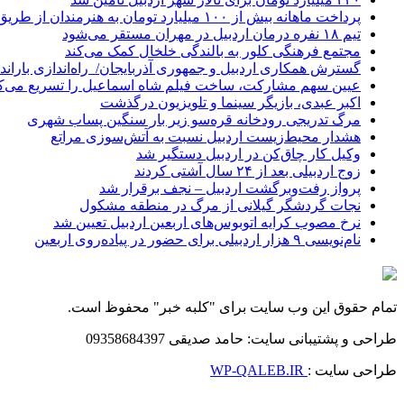
پرداخت ماهانه بیش از ۱۰۰ میلیارد تومان به هنرمندان از طریق صندوق هنر
تیم ۱۸ نفره درمان اردبیل در مهران مستقر می‌شود
مجتمع فرهنگی کلور به بالندگی خلخال کمک می‌کند
گسترش همکاری اردبیل و جمهوری آذربایجان/ راه‌اندازی باراندا
عیین سهم مشارکت، ساخت فیلم شاه‌ اسماعیل را تسریع می‌ک
اکبر عبدی، بازیگر سینما و تلویزیون درگذشت
مرگ تدریجی رودخانه قره‌سو زیر بار سنگین پساب شهری
هشدار محیط‌زیست اردبیل نسبت به آتش‌سوزی مراتع
وکیل کار چاق‌کن در اردبیل دستگیر شد
زوج اردبیلی بعد از ۲۴ سال آشتی کردند
پرواز رفت‌وبرگشت اردبیل – نجف برقرار شد
نجات گردشگر گیلانی از مرگ در منطقه مشکول
نرخ مصوب کرایه اتوبوس‌های اربعین اردبیل تعیین شد
نام‌نویسی ۹ هزار اردبیلی برای حضور در پیاده‌روی اربعین
تمام حقوق این وب سایت برای "کلبه خبر" محفوظ است.
طراحی و پشتیبانی سایت: حامد صدیقی 09358684397
طراحی سایت :
WP-QALEB.IR