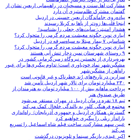
مشارکت اهل‌سنت و مسیحیان در راهپیمایی اربعین نشان از
گفتمان مشترک ظلم‌ستیزی آن دارد
پیاده‌روی جاماندگان اربعین حسینی در اردبیل
اینجا قلب‌ها زودتر از پاها به کربلا رسیدند
هشدار امنیتی: سایت‌های جعلی را بشناسید!
آبیاری نوین چگونه معیشت مردم گرمی را متحول کرد؟
شناسایی ۷ بیمار مبتلا به سیاه‌سرفه در اردبیل
آبیاری نوین چگونه معیشت مردم گرمی را متحول کرد؟
۹ روستای شهرستان نمین دچار تنش آبی هستند
بهره‌برداری از نخستین نیروگاه زمین‌گرمایی کشور در
مشگین‌شهر نماد خودباوری است/ تداوم پیگیری‌ها برای عبور
راه‌آهن از مشگین‌شهر
سزارین در تاریخ‌های رُند خطرناک و غیر قانونی است
۲۳۰ میلیارد تومان برای تالار شهر اردبیل تأمین شد
پرداخت ماهانه بیش از ۱۰۰ میلیارد تومان به هنرمندان از
طریق صندوق هنر
تیم ۱۸ نفره درمان اردبیل در مهران مستقر می‌شود
مجتمع فرهنگی کلور به بالندگی خلخال کمک می‌کند
گسترش همکاری اردبیل و جمهوری آذربایجان/ راه‌اندازی
بارانداز ریلی را پیگیری خواهیم کرد
عیین سهم مشارکت، ساخت فیلم شاه‌ اسماعیل را تسریع
می‌کند
اکبر عبدی، بازیگر سینما و تلویزیون درگذشت