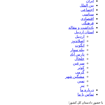
ایران
بین الملل
اجتماعی
سیاسی
اقتصادی
فرهنگی
یادداشت و مقاله
استان اردبیل
اردبیل
اصلاندوز
انگوت
بیله سوار
پارس آباد
خلخال
سرعین
کوثر
گرمی
مشگین شهر
نمین
نیر
درباره ما
تماس با ما
با حضور دادستان کل کشور؛