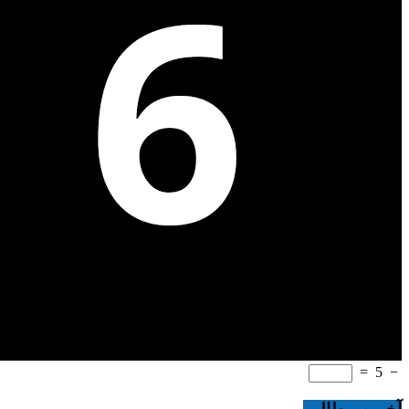
=
5
−