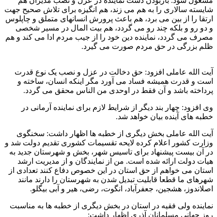
مشغول شود. بازبودن دست نماینده در عزل و نصب مدیران هم
شایسته سالاری را به هم می زند، هم انگیزه برای تلاش صحیح جهت
ارتقا را از بین می برد، هم باعث پرورش انسانهای متملق و چاپلوس
و دو رو و بلکه چند رو می گردد، هم بیت المال در مسیر شخصی
مصرف می گردد، نماینده دین خود را از جیب مردم ادا می کند و هم
ظلم بزرگی در حق مردم صورت می گیرد.
آیت الله عاملی افزود: حق دخالت در عزل و نصب یک نوع قدرت
است و قدرت همیشه فساد می آورد مگر اینکه انسان، ساخته و
پرداخته باشد و آن فقط در اوحدی من الناس محقق می گردد.
وی افزود: چهار بند دیگر از شرایط لازم برای نماینده آرمانی در
خطبه های آینده بیان خواهد شد.
آیت الله عاملی بخش دیگری از خطبه ها اظهار داشت: سخنگوی
وزارت کشور اعلام کرده لایحه تقسیمات کشوری تقدیم دولت شد و
در آن بیست پیشنهاد برای تاسیس شهر، بخش و شهرستان جدید به
هیات دولت ارائه شده است. من از نمایندگان و از مدیریت ارشد
استان می خواهم از حق استان در این خصوص دفاع کنند تعدادی از
شهرهای ما قطعا قابلیت تبدیل شدن به شهرستان را دارند مانند
اصلاندوز، هشجین، جعفرآباد، انگوت، رضی، هیر و آبی بیگلو.
نماینده ولی فقیه در استان در بخش دیگری از خطبه ها به مناسبت
روز جهانی مسلمانان آذری اظهار داشت: