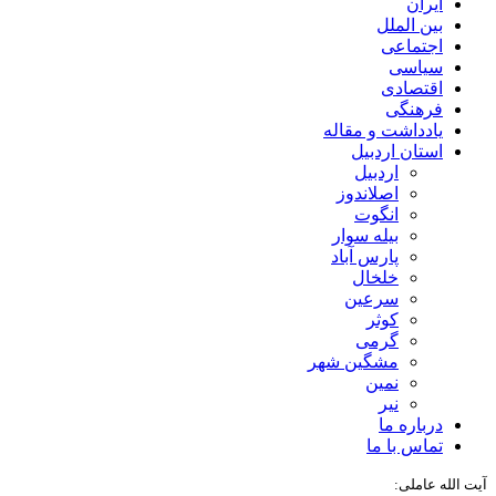
ایران
بین الملل
اجتماعی
سیاسی
اقتصادی
فرهنگی
یادداشت و مقاله
استان اردبیل
اردبیل
اصلاندوز
انگوت
بیله سوار
پارس آباد
خلخال
سرعین
کوثر
گرمی
مشگین شهر
نمین
نیر
درباره ما
تماس با ما
آیت الله عاملی: