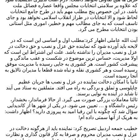
که علاوه بر سلامتی انتخابات مجلس واقعا عصاره فضائل ملت
باشد، در این خصوص پنج مطلب مهم باید در طرح جامع انتخابات
لحاظ شود و الا انتخابات در طراز انقلاب اسلامی نخواهد بود و جای
تاسف است که به جای مطالب مهم و خطیر، اموری مثل استانی
بودن انتخابات مطرح می گرد.
آیت الله عاملی اظهار کرد:مطلب اول و اساسی این است که در
لایحه باید آورده شود که نماینده حق عزل و نصب و حق دخالت در
عزل و نصب مدیران را نداشته باشد. علت این اشتراط این است که
اولا مدیریت، حساس ترین موضوع در شکست و عقب ماندگی و
پیشرفت کشور است. هر کشوری به جایی رسیده با مدیریت موفق
رسیده است و هر کشوری نفله و تباه شده قطعا با مدیران نالایق به
آنجا رسیده است.
ثانیا با امکان دخالت نماینده در عزل و نصب ها جریان عظیم
چاپلوسی و تملق و بردگی به راه می افتد. متملقین به ستاد می آیند
تا شاید در آینده به نوایی برسند.
ثالثا معاملات بزرگی صورت می گیرد. از حالا فرماندار، بخشدار،
رئیس دانشگاه و … تعیین می شود. در یکی از شهر ها از کاندیدایی
سؤال شد که چگونه با این رقبا امید به پیروزی دارید؟ اظهار داشت:
به هریک از آنها سمتی داده ام!
خطیب جمعه اردبیل تصریح کرد: نماینده باید از هرگونه دخالت در
عزل و نصب مدیران محروم و صرفا به کار قانون گذاری و نظارت