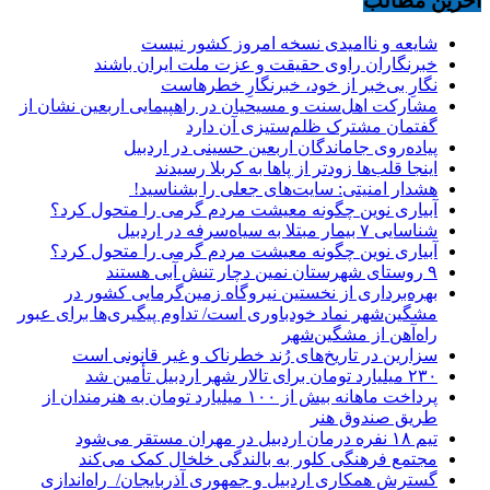
آخرین مطالب
شایعه و ناامیدی نسخه امروز کشور نیست
خبرنگاران راوی حقیقت و عزت ملت ایران باشند
نگارِ بی‌خبر از خود، خبرنگارِ خطرهاست
مشارکت اهل‌سنت و مسیحیان در راهپیمایی اربعین نشان از
گفتمان مشترک ظلم‌ستیزی آن دارد
پیاده‌روی جاماندگان اربعین حسینی در اردبیل
اینجا قلب‌ها زودتر از پاها به کربلا رسیدند
هشدار امنیتی: سایت‌های جعلی را بشناسید!
آبیاری نوین چگونه معیشت مردم گرمی را متحول کرد؟
شناسایی ۷ بیمار مبتلا به سیاه‌سرفه در اردبیل
آبیاری نوین چگونه معیشت مردم گرمی را متحول کرد؟
۹ روستای شهرستان نمین دچار تنش آبی هستند
بهره‌برداری از نخستین نیروگاه زمین‌گرمایی کشور در
مشگین‌شهر نماد خودباوری است/ تداوم پیگیری‌ها برای عبور
راه‌آهن از مشگین‌شهر
سزارین در تاریخ‌های رُند خطرناک و غیر قانونی است
۲۳۰ میلیارد تومان برای تالار شهر اردبیل تأمین شد
پرداخت ماهانه بیش از ۱۰۰ میلیارد تومان به هنرمندان از
طریق صندوق هنر
تیم ۱۸ نفره درمان اردبیل در مهران مستقر می‌شود
مجتمع فرهنگی کلور به بالندگی خلخال کمک می‌کند
گسترش همکاری اردبیل و جمهوری آذربایجان/ راه‌اندازی