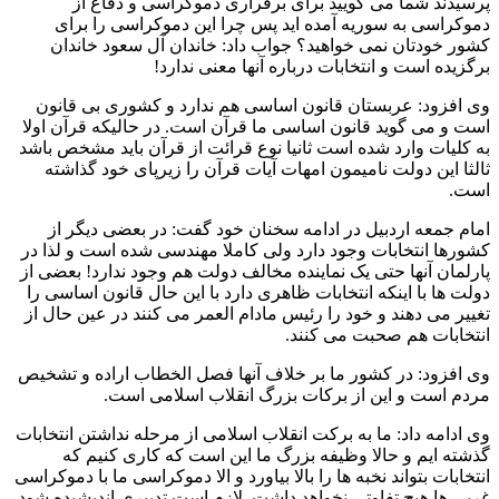
پرسیدند شما می گویید برای برقراری دموکراسی و دفاع از
دموکراسی به سوریه آمده اید پس چرا این دموکراسی را برای
کشور خودتان نمی خواهید؟ جواب داد: خاندان آل سعود خاندان
برگزیده است و انتخابات درباره آنها معنی ندارد!
وی افزود: عربستان قانون اساسی هم ندارد و کشوری بی قانون
است و می گوید قانون اساسی ما قرآن است. در حالیکه قرآن اولا
به کلیات وارد شده است ثانیا نوع قرائت از قرآن باید مشخص باشد
ثالثا این دولت نامیمون امهات آیات قرآن را زیرپای خود گذاشته
است.
امام جمعه اردبیل در ادامه سخنان خود گفت: در بعضی دیگر از
کشورها انتخابات وجود دارد ولی کاملا مهندسی شده است و لذا در
پارلمان آنها حتی یک نماینده مخالف دولت هم وجود ندارد! بعضی از
دولت ها با اینکه انتخابات ظاهری دارد با این حال قانون اساسی را
تغییر می دهند و خود را رئیس مادام العمر می کنند در عین حال از
انتخابات هم صحبت می کنند.
وی افزود: در کشور ما بر خلاف آنها فصل الخطاب اراده و تشخیص
مردم است و این از برکات بزرگ انقلاب اسلامی است.
وی ادامه داد: ما به برکت انقلاب اسلامی از مرحله نداشتن انتخابات
گذشته ایم و حالا وظیفه بزرگ ما این است که کاری کنیم که
انتخابات بتواند نخبه ها را بالا بیاورد و الا دموکراسی ما با دموکراسی
غربی ها هیچ تفاوتی نخواهد داشت. لازم است تدبیری اندیشیده شود