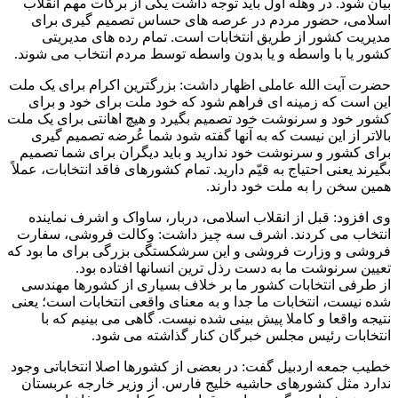
بیان شود. در وهله اول باید توجه داشت یکی از برکات مهم انقلاب
اسلامی، حضور مردم در عرصه های حساس تصمیم گیری برای
مدیریت کشور از طریق انتخابات است. تمام رده های مدیریتی
کشور یا با واسطه و یا بدون واسطه توسط مردم انتخاب می شوند.
حضرت آیت الله عاملی اظهار داشت: بزرگترین اکرام برای یک ملت
این است که زمینه ای فراهم شود که خود ملت برای خود و برای
کشور خود و سرنوشت خود تصمیم بگیرد و هیچ اهانتی برای یک ملت
بالاتر از این نیست که به آنها گفته شود شما عُرضه تصمیم گیری
برای کشور و سرنوشت خود ندارید و باید دیگران برای شما تصمیم
بگیرند یعنی احتیاج به قیّم دارید. تمام کشورهای فاقد انتخابات، عملاً
همین سخن را به ملت خود دارند.
وی افزود: قبل از انقلاب اسلامی، دربار، ساواک و اشرف نماینده
انتخاب می کردند. اشرف سه چیز داشت: وکالت فروشی، سفارت
فروشی و وزارت فروشی و این سرشکستگی بزرگی برای ما بود که
تعیین سرنوشت ما به دست رذل ترین انسانها افتاده بود.
از طرفی انتخابات کشور ما بر خلاف بسیاری از کشورها مهندسی
شده نیست، انتخابات ما جدا و به معنای واقعی انتخابات است؛ یعنی
نتیجه واقعا و کاملا پیش بینی شده نیست. گاهی می بینیم که با
انتخابات رئیس مجلس خبرگان کنار گذاشته می شود.
خطیب جمعه اردبیل گفت: در بعضی از کشورها اصلا انتخاباتی وجود
ندارد مثل کشورهای حاشیه خلیج فارس. از وزیر خارجه عربستان