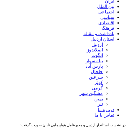
ایران
بین الملل
اجتماعی
سیاسی
اقتصادی
فرهنگی
یادداشت و مقاله
استان اردبیل
اردبیل
اصلاندوز
انگوت
بیله سوار
پارس آباد
خلخال
سرعین
کوثر
گرمی
مشگین شهر
نمین
نیر
درباره ما
تماس با ما
در نشست استاندار اردبیل و مدیرعامل هواپیمایی تابان صورت گرفت: