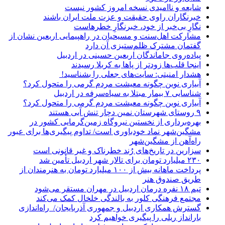
شایعه و ناامیدی نسخه امروز کشور نیست
خبرنگاران راوی حقیقت و عزت ملت ایران باشند
نگارِ بی‌خبر از خود، خبرنگارِ خطرهاست
مشارکت اهل‌سنت و مسیحیان در راهپیمایی اربعین نشان از
گفتمان مشترک ظلم‌ستیزی آن دارد
پیاده‌روی جاماندگان اربعین حسینی در اردبیل
اینجا قلب‌ها زودتر از پاها به کربلا رسیدند
هشدار امنیتی: سایت‌های جعلی را بشناسید!
آبیاری نوین چگونه معیشت مردم گرمی را متحول کرد؟
شناسایی ۷ بیمار مبتلا به سیاه‌سرفه در اردبیل
آبیاری نوین چگونه معیشت مردم گرمی را متحول کرد؟
۹ روستای شهرستان نمین دچار تنش آبی هستند
بهره‌برداری از نخستین نیروگاه زمین‌گرمایی کشور در
مشگین‌شهر نماد خودباوری است/ تداوم پیگیری‌ها برای عبور
راه‌آهن از مشگین‌شهر
سزارین در تاریخ‌های رُند خطرناک و غیر قانونی است
۲۳۰ میلیارد تومان برای تالار شهر اردبیل تأمین شد
پرداخت ماهانه بیش از ۱۰۰ میلیارد تومان به هنرمندان از
طریق صندوق هنر
تیم ۱۸ نفره درمان اردبیل در مهران مستقر می‌شود
مجتمع فرهنگی کلور به بالندگی خلخال کمک می‌کند
گسترش همکاری اردبیل و جمهوری آذربایجان/ راه‌اندازی
بارانداز ریلی را پیگیری خواهیم کرد