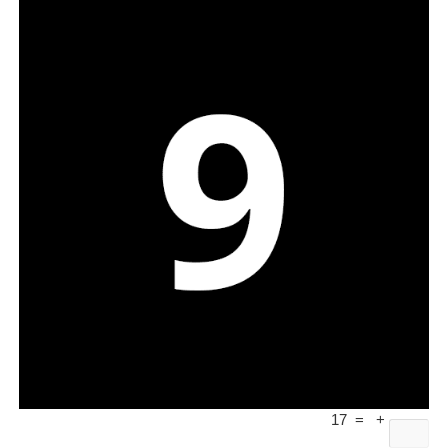
17
=
+