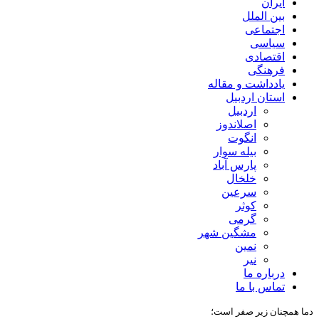
ایران
بین الملل
اجتماعی
سیاسی
اقتصادی
فرهنگی
یادداشت و مقاله
استان اردبیل
اردبیل
اصلاندوز
انگوت
بیله سوار
پارس آباد
خلخال
سرعین
کوثر
گرمی
مشگین شهر
نمین
نیر
درباره ما
تماس با ما
دما همچنان زیر صفر است؛