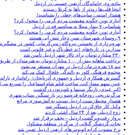
پیاده‌روی جاماندگان اربعین حسینی در اردبیل
اینجا قلب‌ها زودتر از پاها به کربلا رسیدند
هشدار امنیتی: سایت‌های جعلی را بشناسید!
آبیاری نوین چگونه معیشت مردم گرمی را متحول کرد؟
شناسایی ۷ بیمار مبتلا به سیاه‌سرفه در اردبیل
آبیاری نوین چگونه معیشت مردم گرمی را متحول کرد؟
۹ روستای شهرستان نمین دچار تنش آبی هستند
بهره‌برداری از نخستین نیروگاه زمین‌گرمایی کشور در مشگین‌شه
سزارین در تاریخ‌های رُند خطرناک و غیر قانونی است
۲۳۰ میلیارد تومان برای تالار شهر اردبیل تأمین شد
پرداخت ماهانه بیش از ۱۰۰ میلیارد تومان به هنرمندان از طریق صندوق هنر
تیم ۱۸ نفره درمان اردبیل در مهران مستقر می‌شود
مجتمع فرهنگی کلور به بالندگی خلخال کمک می‌کند
گسترش همکاری اردبیل و جمهوری آذربایجان/ راه‌اندازی باراندا
عیین سهم مشارکت، ساخت فیلم شاه‌ اسماعیل را تسریع می‌ک
اکبر عبدی، بازیگر سینما و تلویزیون درگذشت
مرگ تدریجی رودخانه قره‌سو زیر بار سنگین پساب شهری
هشدار محیط‌زیست اردبیل نسبت به آتش‌سوزی مراتع
وکیل کار چاق‌کن در اردبیل دستگیر شد
زوج اردبیلی بعد از ۲۴ سال آشتی کردند
پرواز رفت‌وبرگشت اردبیل – نجف برقرار شد
نجات گردشگر گیلانی از مرگ در منطقه مشکول
نرخ مصوب کرایه اتوبوس‌های اربعین اردبیل تعیین شد