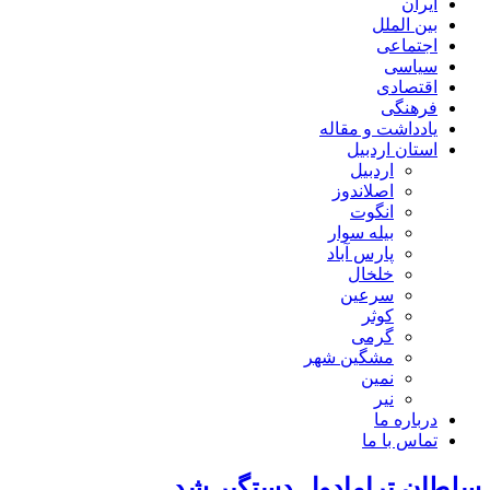
ایران
بین الملل
اجتماعی
سیاسی
اقتصادی
فرهنگی
یادداشت و مقاله
استان اردبیل
اردبیل
اصلاندوز
انگوت
بیله سوار
پارس آباد
خلخال
سرعین
کوثر
گرمی
مشگین شهر
نمین
نیر
درباره ما
تماس با ما
سلطان ترامادول دستگیر شد