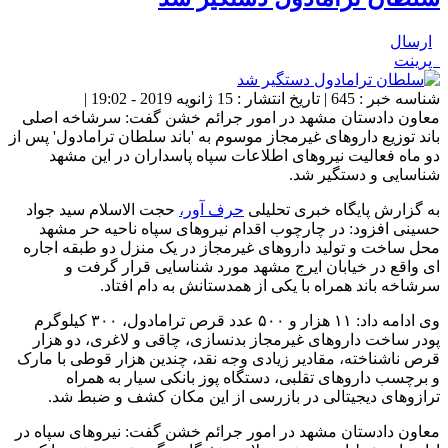
ارسال
پرینت
شناسه خبر : 645 | تاریخ انتشار : 15 ژانویه 2019 - 19:02 |
معاون دادستان مشهد در امور جرائم خشن گفت: سرشاخه اصلی
باند توزیع داروهای غیرمجاز موسوم به 'باند سلطان ترامادول' پس از
دو ماه فعالیت نیروهای اطلاعات سپاه پاسداران در این مشهد
شناسایی و دستگیر شد.
به گزارش پایگاه خبری تحلیلی
حرف آور،
حجت الاسلام سید جواد
حسینی افزود: در چارچوب اقدام نیروهای سپاه ناحیه حر مشهد
محل ساخت و تولید داروهای غیرمجاز در یک منزل دو طبقه اجاره
‌ای واقع در خیابان ایرج مشهد مورد شناسایی قرار گرفت و
سرشاخه باند همراه با یکی از همدستانش به دام افتاد.
وی ادامه داد: ۱۱ هزار و ۵۰۰ عدد قرص ترامادول، ۳۰۰ کیلوگرم
پودر ساخت داروهای غیرمجاز بدنسازی، چاقی و لاغری، دو هزار
قرص ناشناخته، مقادیر زیادی وجه نقد، چندین هزار قوطی با مارک
و برچسب داروهای تقلبی، دستگاه پوز بانکی سیار به همراه
ترازوهای دیجیتالی در بازرسی از این مکان کشف و ضبط شد.
معاون دادستان مشهد در امور جرائم خشن گفت: نیروهای سپاه در