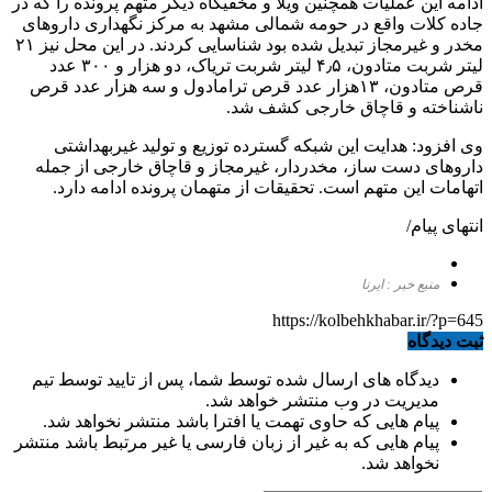
ادامه این عملیات همچنین ویلا و مخفیگاه دیگر متهم پرونده را که در
جاده کلات واقع در حومه شمالی مشهد به مرکز نگهداری داروهای
مخدر و غیرمجاز تبدیل شده بود شناسایی کردند. در این محل نیز ۲۱
لیتر شربت متادون، ۴٫۵ لیتر شربت تریاک، دو هزار و ۳۰۰ عدد
قرص متادون، ۱۳هزار عدد قرص ترامادول و سه هزار عدد قرص
ناشناخته و قاچاق خارجی کشف شد.
وی افزود: هدایت این شبکه گسترده توزیع و تولید غیربهداشتی
داروهای دست ساز، مخدردار، غیرمجاز و قاچاق خارجی از جمله
اتهامات این متهم است. تحقیقات از متهمان پرونده ادامه دارد.
انتهای پیام/
منبع خبر : ایرنا
https://kolbehkhabar.ir/?p=645
ثبت دیدگاه
دیدگاه های ارسال شده توسط شما، پس از تایید توسط تیم
مدیریت در وب منتشر خواهد شد.
پیام هایی که حاوی تهمت یا افترا باشد منتشر نخواهد شد.
پیام هایی که به غیر از زبان فارسی یا غیر مرتبط باشد منتشر
نخواهد شد.