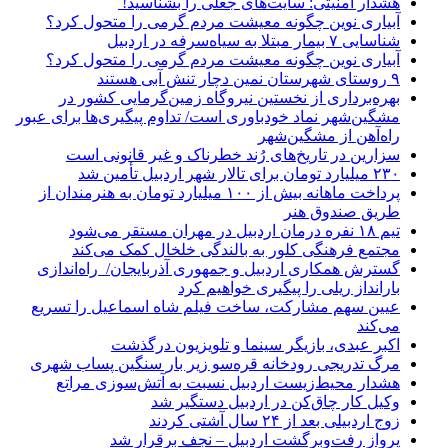
هشدار امنیتی: سایت‌های جعلی را بشناسید!
آبیاری نوین چگونه معیشت مردم گرمی را متحول کرد؟
شناسایی ۷ بیمار مبتلا به سیاه‌سرفه در اردبیل
آبیاری نوین چگونه معیشت مردم گرمی را متحول کرد؟
۹ روستای شهرستان نمین دچار تنش آبی هستند
بهره‌برداری از نخستین نیروگاه زمین‌گرمایی کشور در
مشگین‌شهر نماد خودباوری است/ تداوم پیگیری‌ها برای عبور
راه‌آهن از مشگین‌شهر
سزارین در تاریخ‌های رُند خطرناک و غیر قانونی است
۲۳۰ میلیارد تومان برای تالار شهر اردبیل تأمین شد
پرداخت ماهانه بیش از ۱۰۰ میلیارد تومان به هنرمندان از
طریق صندوق هنر
تیم ۱۸ نفره درمان اردبیل در مهران مستقر می‌شود
مجتمع فرهنگی کلور به بالندگی خلخال کمک می‌کند
گسترش همکاری اردبیل و جمهوری آذربایجان/ راه‌اندازی
بارانداز ریلی را پیگیری خواهیم کرد
عیین سهم مشارکت، ساخت فیلم شاه‌ اسماعیل را تسریع
می‌کند
اکبر عبدی، بازیگر سینما و تلویزیون درگذشت
مرگ تدریجی رودخانه قره‌سو زیر بار سنگین پساب شهری
هشدار محیط‌زیست اردبیل نسبت به آتش‌سوزی مراتع
وکیل کار چاق‌کن در اردبیل دستگیر شد
زوج اردبیلی بعد از ۲۴ سال آشتی کردند
پرواز رفت‌وبرگشت اردبیل – نجف برقرار شد