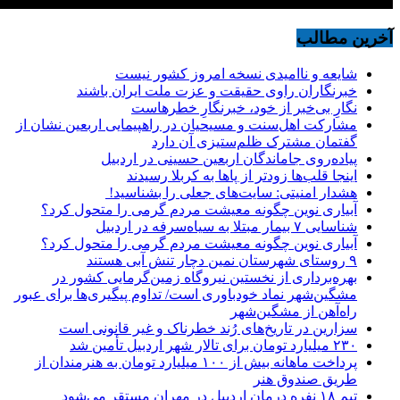
آخرین مطالب
شایعه و ناامیدی نسخه امروز کشور نیست
خبرنگاران راوی حقیقت و عزت ملت ایران باشند
نگارِ بی‌خبر از خود، خبرنگارِ خطرهاست
مشارکت اهل‌سنت و مسیحیان در راهپیمایی اربعین نشان از
گفتمان مشترک ظلم‌ستیزی آن دارد
پیاده‌روی جاماندگان اربعین حسینی در اردبیل
اینجا قلب‌ها زودتر از پاها به کربلا رسیدند
هشدار امنیتی: سایت‌های جعلی را بشناسید!
آبیاری نوین چگونه معیشت مردم گرمی را متحول کرد؟
شناسایی ۷ بیمار مبتلا به سیاه‌سرفه در اردبیل
آبیاری نوین چگونه معیشت مردم گرمی را متحول کرد؟
۹ روستای شهرستان نمین دچار تنش آبی هستند
بهره‌برداری از نخستین نیروگاه زمین‌گرمایی کشور در
مشگین‌شهر نماد خودباوری است/ تداوم پیگیری‌ها برای عبور
راه‌آهن از مشگین‌شهر
سزارین در تاریخ‌های رُند خطرناک و غیر قانونی است
۲۳۰ میلیارد تومان برای تالار شهر اردبیل تأمین شد
پرداخت ماهانه بیش از ۱۰۰ میلیارد تومان به هنرمندان از
طریق صندوق هنر
تیم ۱۸ نفره درمان اردبیل در مهران مستقر می‌شود