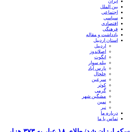
ایران
بین الملل
اجتماعی
سیاسی
اقتصادی
فرهنگی
یادداشت و مقاله
استان اردبیل
اردبیل
اصلاندوز
انگوت
بیله سوار
پارس آباد
خلخال
سرعین
کوثر
گرمی
مشگین شهر
نمین
نیر
درباره ما
تماس با ما
سکه ارزان شد/ طلای ۱۸ عیار به ۳۷۳ هزار