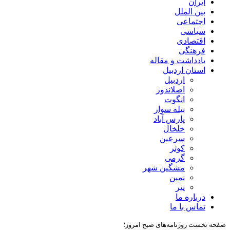
ایران
بین الملل
اجتماعی
سیاسی
اقتصادی
فرهنگی
یادداشت و مقاله
استان اردبیل
اردبیل
اصلاندوز
انگوت
بیله سوار
پارس آباد
خلخال
سرعین
کوثر
گرمی
مشگین شهر
نمین
نیر
درباره ما
تماس با ما
صفحه نخست روزنامه‌های صبح امروز؛