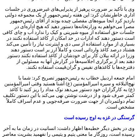
وی با تأکید بر ضرورت پرهیز از پذیرایی‌های غیرضروری در جلسات
اداری خاطرنشان کرد: این هفته رئیس‌جمهور از یک مجموعه دولتی
بازدید کرد آنجا میوه‌های مفصلی چیده بودند از آقای رئیس‌جمهور
مصراً می‌خواهم به وزارتخانه‌ها دستور دهید که هیچ اداره‌ای در
جلسات حق استفاده از میوه شیرینی و کیک را ندارد آب و چای کافی
است دستور دهند که ادارات در حد امکان از کاغذ استفاده نکنند در
بسیاری از موارد استفاده از سی دی و اینترنت نیاز را تأمین می‌کند
هشتاد درصد کاغذ وارداتی است و کاملاً ارز بر است دستور دهند
وزرا در ارائه بیلان کار برای خودشان از کاغذ استفاده نکنند دستور
دهند بعد از برگزاری اجلاسیه‌ها در گزارش آنها به مسئولین از
دفترچه‌ها با کاغذهای نفیس و گران‌قیمت استفاده نکنند.
امام جمعه اردبیل خطاب به رئیس‌جمهور تصریح کرد: شما با
نهج‌البلاغه و سیره امیرالمؤمنین (ع) آشنا هستید وقتی امیرالمؤمنین
(ع) به کارگزاران خود دستور می‌دهد نوک مداد را ریز کنید تا کاغذ
کمتر صرف شود و از درشت نوشتن نهی می‌کند با این دستور تکلیف
تمام دولتمردان از جهت ضرورت صرفه‌جویی و عدم اسراف کاملاً
مشخص است.
گرسنگی در غزه به اوج رسیده است
وی در بخش دیگر خطبه‌ها اظهار داشت: انسانیت در زمان ما به آخر
رسیده است، روزگار ما معنی یتیم و یتیمی را نفهمید بشریت معاصر