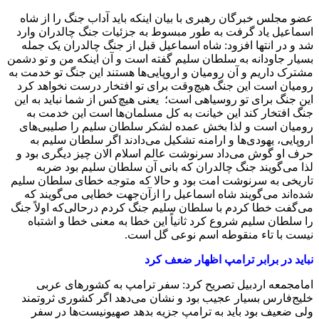
عضو مجلس خبرگان رهبری با بیان اینکه باید آداب جنگ را از شاه
اسماعیل یاد گرفت به طور مبسوط به جزئیات جنگ چالدران وارد
شد و در انتها افزود: شاه اسماعیل قبل از جنگ چالدران یک جمله
بسیار جاودانه به سلطان سلیم گفته است و آن اینکه من و تو دشمن
مشترک داریم و آن رومیان و اروپایی‌ها هستند این جنگ تو خدمت به
رومیان است این جنگ هیچ‌وقت برای تو افتخار درست نخواهد کرد
این جنگ برای تو روسیاهی است؛ یعنی هیچ‌کس از شما نباید به این
جنگ افتخار کند این خیانت به کل مسلمان‌ها است این خدمت به
رومیان است و لذا بخش عمده لشکر سلطان سلیم را صلیبی‌های
اروپایی، یهودی‌ها و ارامنه تشکیل می‌دادند اگر سلطان سلیم به
حرف او گوش می‌داد سرنوشت عالم اسلام الان چیز دیگری بود و
لذا می‌گویند جنگ چالدران که بانی آن سلطان سلیم بود ضربه
تاریخی به سرنوشت امت بود و حالا که متوجه خطای سلطان سلیم
شده‌اند می‌گویند شاه اسماعیل را ازآن‌جهت خطایی می‌گویند که
می‌گفت خطا کردم با سلطان سلیم جنگ کردم درحالی‌که اولاً جنگ
را سلطان سلیم شروع کرد ثانیاً این خطا به معنی خطا و اشتباه
نیست با تاء منقوطه اسم نوعی گل است.
نباید در برابر ترامپ اظهار ضعف کرد
امام‎جمعه اردبیل تصریح کرد: سفر ترامپ به کشورهای عربی
خلیج‌فارس بسیار عجیب بود و نشان می‌دهد اگر کشوری ثروتمند
ولی ضعیف بود باید به ترامپ جزیه بدهد صهیونیست‌ها در سفر