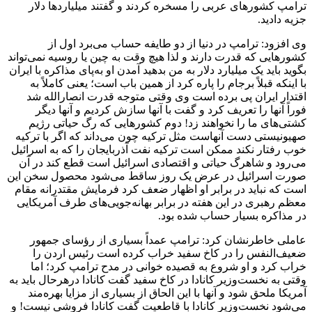
ترامپ کشورهای عربی را مسخره کردند و گفتند میلیاردها دلار
جزیه دادید.
وی افزود: ترامپ در دنیا از دو طایفه حساب می‌برد اول از
کشورهایی که قدرت دارند و لذا هیچ وقت به چین یا روسیه نمی‌تواند
بگوید باید یک میلیارد دلار به من بدهید آمدن او به‌پای مذاکره با ایران
با اینکه قبلاً برجام را پاره کرد از همین باب است؛ یعنی کاملاً به
اقتدار ایران پی برده است وی وقتی متوجه قدرت انصارالله شد
فوراً آنها را تعریف کرد و گفت با آنها سازش کردیم و آنها دیگر
کشتی‌های ما را نخواهند زد! دوم کشورهایی که رگ حیاتی رژیم
صهیونیستی دست آنهاست مثل ترکیه چون می‌داند که اگر با ترکیه
خوب رفتار نکند ممکن است ترکیه نفت آذربایجان را که به اسرائیل
می‌رود و شاهرگ حیاتی و اقتصادی اسرائیل است قطع کند در آن
صورت اسرائیل در عرض یک روز ساقط می‌شود محصول سخن این
است که نباید در برابر او اظهار ضعف کرد فرمایش مقتدرانه مقام
معظم رهبری در این هفته در برابر بهانه‌جویی‌های طرف آمریکایی
در مذاکره بسیار حساب شده بود.
عاملی خاطرنشان کرد: ترامپ عمداً بسیاری از رؤسای جمهور
ضعیف‌النفس را در کاخ سفید خراب کرده است رئیس اردن را
خراب کرد و او شروع به قصیده خوانی در مدح ترامپ کرد؛ اما
وقتی به نخست‌وزیر کانادا در کاخ سفید گفت کانادا درهرحال باید به
آمریکا ملحق شود و آنها با این الحاق از بسیاری از مزایا بهره‌مند
می‌شود نخست‌وزیر کانادا با قاطعیت گفت کانادا فروشی نیست! و