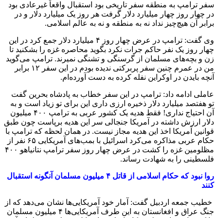
سفر ترامپ به منطقه سفر تاریخی بود استقبال واقعاً غیرعادی بود
در چهار روز چهار میلیارد دلار گرفت هر روز یک میلیارد دلار و در
برابر آن هیچ‌چیز نداد نه به منطقه و نه به عالم اسلامی.
وی گفت: ترامپ در عرض چهار روز ۴ میلیارد دلار جمع کرد در این
چهار روز یک نفر حاکم جرات نکرد بگوید محاصره غزه را بشکنید تا
زن و بچه‌های مسلمان از گرسنگی و تشنگی نمیرند. ترامپ می‌گوید
من در عمرم چنین سفر پربرکتی ندیده بودم در این سفر ۱۲ برابر
آنچه بایدن در اوکراین نفله کرده به دست آورده‌ام.
عاملی ادامه داد: ترامپ در این سفر خطاب به پادشاه بحرین گفت
تو هفتصد میلیارد دلار ذخیره ارزی داری این برای تو زیاد است و به
آن احتیاج نداری! فقط هدیه یک کشور عربی به ترامپ ۴۰۰ میلیون
دلار ارزش داشته در آمریکا جنجالی سر این هدیه برپاست چون طبق
قوانین آمریکا اخذ این هدیه مجاز نیست. در همان لحظه که ترامپ با
حکام عربی مذاکره می‌کرد اسرائیل با بمب‌های آمریکایی ۶۵ نفر از
مظلومین غزه را کشت در عرض چهار روز سفر ترامپ نتانیاهو ۴۰۰
فلسطینی را به شهادت رساند.
روا نبود که حکام اسلامی از قاتل ۴ میلیون مسلمان آن‎گونه استقبال
کنند
خطیب جمعه اردبیل گفت: آمار خود آمریکایی‌ها نشان می‌دهد که از
جنگ عراق و افغانستان به این طرف آمریکایی‌ها ۴ میلیون مسلمان