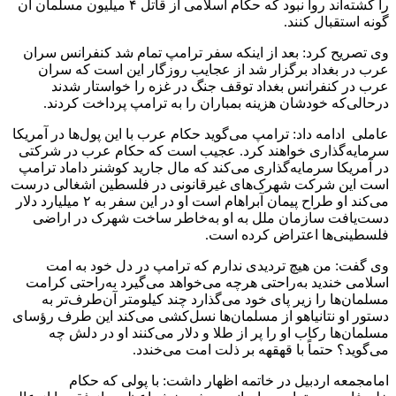
را کشته‌اند روا نبود که حکام اسلامی از قاتل ۴ میلیون مسلمان آن
گونه استقبال کنند.
وی تصریح کرد: بعد از اینکه سفر ترامپ تمام شد کنفرانس سران
عرب در بغداد برگزار شد از عجایب روزگار این است که سران
عرب در کنفرانس بغداد توقف جنگ در غزه را خواستار شدند
درحالی‌که خودشان هزینه بمباران را به ترامپ پرداخت کردند.
عاملی ادامه داد: ترامپ می‌گوید حکام عرب با این پول‌ها در آمریکا
سرمایه‌گذاری خواهند کرد. عجیب است که حکام عرب در شرکتی
در آمریکا سرمایه‌گذاری می‌کند که مال جارید کوشنر داماد ترامپ
است این شرکت شهرک‌های غیرقانونی در فلسطین اشغالی درست
می‌کند او طراح پیمان آبراهام است او در این سفر به ۲ میلیارد دلار
دست‌یافت سازمان ملل به او به‌خاطر ساخت شهرک در اراضی
فلسطینی‌ها اعتراض کرده است.
وی گفت: من هیچ تردیدی ندارم که ترامپ در دل خود به امت
اسلامی خندید به‌راحتی هرچه می‌خواهد می‌گیرد به‌راحتی کرامت
مسلمان‌ها را زیر پای خود می‌گذارد چند کیلومتر آن‌طرف‌تر به
دستور او نتانیاهو از مسلمان‌ها نسل‌کشی می‌کند این طرف رؤسای
مسلمان‌ها رکاب او را پر از طلا و دلار می‌کنند او در دلش چه
می‌گوید؟ حتماً با قهقهه بر ذلت امت می‌خندد.
امام‎جمعه اردبیل در خاتمه اظهار داشت: با پولی که حکام