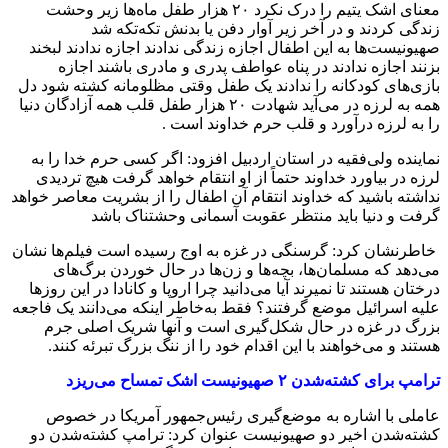
معنای اشک یتیم را درک نکرد ۲۰ هزار طفل ماه‌ها زیر وحشت
زندگی کردند و در آخر زیر آوار دفن یا بدنش تکه‌تکه شد
صهیونیست‌ها به این اطفال اجازه زندگی ندادند اجازه ندادند لبخند
بزنند اجازه ندادند در پناه عواطف پدری و مادری باشند اجازه
بازی‌های کودکانه را ندادند یک طفل وقتی مظلومانه کشته شود دل
همه به لرزه در می‌آید شهادت ۲۰ هزار طفل قلب همه آزادگان دنیا
را به لرزه درآورد و قلب حرم خداوند است .
نماینده ولی‌فقیه در استان اردبیل افزود: اگر کسی حرم خدا را به
لرزه در بیاورد خداوند حتماً از او انتقام خواهد گرفت هیچ تردیدی
نداشته باشید که خداوند انتقام آن اطفال را از بشریت معاصر خواهد
گرفت و دنیا باید منتظر عقوبت آسمانی وحشتناک باشد
خاطرنشان کرد: گرسنگی در غزه به اوج رسیده است فیلم‌ها نشان
می‌دهد که مسلمان‌ها، بچه‌ها و زن‌ها در حال خوردن برگ‌های
درختان هستند تا نمیرند آیا می‌دانید چرا اروپا و کانادا در این روزها
علیه اسرائیل موضع گرفتند؟ فقط به‌خاطر اینکه می‌دانند یک فاجعه
بزرگ در غزه در حال شکل‌گیری است و آنها شریک اصلی جرم
هستند و می‌خواهند با این اقدام خود را از ننگ بزرگ تبرئه کنند.
ترامپ برای کشته‌شدن ۲ صهیونیست اشک تمساح می‌ریزد
عاملی با اشاره به موضع‌گیری رئیس‌جمهور آمریکا در خصوص
کشته‌شدن اخیر دو صهیونیست عنوان کرد: ترامپ کشته‌شدن دو