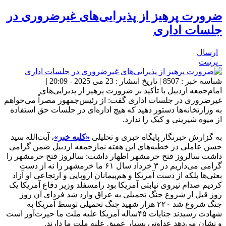
ضرورت پرهیز از پذیرایی‌های غیرضروری در
جلسات اداری
ارسال
پرینت
شناسه خبر : 8507 | تاریخ انتشار : 23 می 2025 - 20:09 |
امام‌جمعه اردبیل با تأکید بر ضرورت پرهیز از پذیرایی‌های
غیرضروری در جلسات اداری گفت: از رئیس‌جمهور مصراً می‌خواهم
به وزارتخانه‌ها دستور دهید که هیچ اداره‌ای در جلسات حق استفاده
از میوه شیرینی و کیک را ندارد.
به گزارش خبرنگار پایگاه خبری و تحلیلی
«کلبه خبر»
، آیت‌الله سید
حسن عاملی در خطبه‌های این هفته نمازجمعه اردبیل ضمن گرامی
داشت سالروز فتح خرمشهر اظهار داشت: سالروز فتح خرمشهر را
گرامی می‌داریم در ۳ خرداد سال ۶۱ ما خرمشهر را نه از دست
بعثی‌ها بلکه از دست آمریکا و هم‌پیمانان اروپایی و ارتجاعی او آزاد
کردیم صدام نیروی نیابتی آمریکا بود رامسفلد وزیر دفاع آمریکا یک
روز قبل از شروع جنگ تحمیلی به عراق وارد شد فردای آن روز
جنگ شروع شد ۲۲۰ هزار شهید جنگ تحمیلی توسط آمریکا به
شهادت رسیدند جنایات ۴۵ساله آمریکا علیه ملت ما حیرت‌آور است
و نشان می‌دهد عداوتی بسیار عمیق علیه ملت ما دارند.