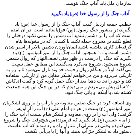
سازمان ملل باید آداب جنگ بنویسد.
آداب جنگ را از رسول خدا (ص) یاد بگیرید
خطیب جمعه اردبیل گفت: آداب جنگ را از رسول خدا (ص) یاد
بگیرید،در منشور جنگ رسول (ص) فوق‌العاده است در آن آمده
است که آب را بر دشمن نبندید آب دشمن را سمی نکنید درختان را
قطع نکنید بر مجروح حمله نکنید با کسانی که در بیغوله‌ها پناه
گرفته‌اند کاری نداشته باشید ایمان‌آوردن دشمن بالاتر از اسیر شدن
دشمن است و… ؛ همچنین آداب جنگ را از امیرالمؤمنین (ع) یاد
بگیرید که جنگ را درست در ظهر یعنی نصف‌النهار که زوال شمس
شروع می‌شود، شروع می‌کرد می‌گفتند این مطابق عقل نیست
می‌گفت اولاً در هنگام زوال رحمت خداوند نازل می‌شود ثانیاً رو به
تاریکی می‌رود و من می‌خواهم لشکر مقابل من از تاریکی استفاده
کند و خود را نجات دهد! بعد از جنگ جمل گریه کرد و گفت ای‌کاش
۲۰ سال پیش می‌مردم و نمی‌دیدم که در این جنگ این همه جمعیت
کشته شد. با اینکه او بانی جنگ نبود.
وی اضافه کرد: در جنگ صفین معاویه دو بار آب را بر روی لشکریان
امیرالمؤمنین (ع) بست در هر دو امام علی (ع) آب را از او پس
گرفت؛ ولی آب را بر روی معاویه و لشکر شام نبست آداب جنگ را
از امام حسین (ع) یاد بگیرید که فرمود: (من هیچ‌وقت جنگ را شروع
نمی‌کنم) و وقتی در منزلی از منازل راه وارد شدند که آب نداشت
دستور داد به لشکر حرّ آب بدهند و آنها را با بی‌آبی نکشت.