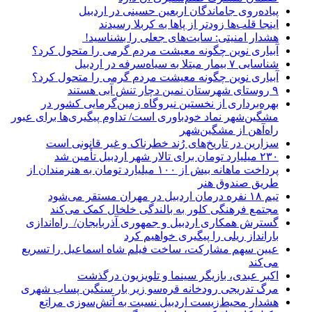
پیاده‌روی جاماندگان اربعین حسینی در اردبیل
اینجا قلب‌ها زودتر از پاها به کربلا رسیدند
هشدار امنیتی: سایت‌های جعلی را بشناسید!
آبیاری نوین چگونه معیشت مردم گرمی را متحول کرد؟
شناسایی ۷ بیمار مبتلا به سیاه‌سرفه در اردبیل
آبیاری نوین چگونه معیشت مردم گرمی را متحول کرد؟
۹ روستای شهرستان نمین دچار تنش آبی هستند
بهره‌برداری از نخستین نیروگاه زمین‌گرمایی کشور در
مشگین‌شهر نماد خودباوری است/ تداوم پیگیری‌ها برای عبور
راه‌آهن از مشگین‌شهر
سزارین در تاریخ‌های رُند خطرناک و غیر قانونی است
۲۳۰ میلیارد تومان برای تالار شهر اردبیل تأمین شد
پرداخت ماهانه بیش از ۱۰۰ میلیارد تومان به هنرمندان از
طریق صندوق هنر
تیم ۱۸ نفره درمان اردبیل در مهران مستقر می‌شود
مجتمع فرهنگی کلور به بالندگی خلخال کمک می‌کند
گسترش همکاری اردبیل و جمهوری آذربایجان/ راه‌اندازی
بارانداز ریلی را پیگیری خواهیم کرد
عیین سهم مشارکت، ساخت فیلم شاه‌ اسماعیل را تسریع
می‌کند
اکبر عبدی، بازیگر سینما و تلویزیون درگذشت
مرگ تدریجی رودخانه قره‌سو زیر بار سنگین پساب شهری
هشدار محیط‌زیست اردبیل نسبت به آتش‌سوزی مراتع