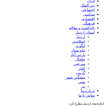
ایران
بین الملل
اجتماعی
سیاسی
اقتصادی
فرهنگی
یادداشت و مقاله
استان اردبیل
اردبیل
اصلاندوز
انگوت
بیله سوار
پارس آباد
خلخال
سرعین
کوثر
گرمی
مشگین شهر
نمین
نیر
درباره ما
تماس با ما
امام‌جمعه اردبیل مطرح کرد: