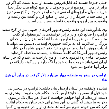
خیلی چیزها هستند که قابل‌فروش نیستند او می‌دانست که اگر در
برابر ترامپ از موضع ترس و خوف یا تواضع کوتاه بیاید دیگر بعداً
حریف امیال و آرزوهای او نمی‌شود و او در خروج از کاخ سفید نیز
در مصاحبه با خبرنگاران ترامپ را ضایع کرد و گفت بین رغبت و
واقعیت، بین آرزو و واقعیت فاصله بسیار زیاد است.
وی یادآورشد: این هفته رئیس‌جمهور آفریقای جنوبی نیز در کاخ سفید
ترامپ را ضایع کرد و در برابر خواسته‌های غیرمعقول او گفت
متأسفم که من هواپیما ندارم به شما اهدا کنم. هزاران بار خدای
بزرگ را شاکریم که به برکت جمهوری اسلامی دشمن نمی‌تواند با
ادبیات موهن با ملت ما حرف بزند؛ حتماً تصویر شاه را در کنار
رئیس‌جمهور آمریکا که کاملاً منفعلانه ایستاده ملاحظه کرده‌اید
حضرت امام (ره) فرمود به‌جای او من ناراحت می‌شدم که چرا شاه
ایران نمی‌تواند حرمت ملت خود را نگه دارد و این‌گونه ذلیلانه در
برابر آنها خاضع می‌شود.
ترامپ در سفر به منطقه چهار میلیارد دلار گرفت در برابر آن هیچ
نداد
نماینده ولی‎فقیه در استان اردبیل بیان داشت: ترامپ در سخنرانی
خود قبل از سفر به خلیج‌فارس گفت حکام عرب ثروت بیشتری به
دست آورده‌اند از آنها خواهم خواست ۴ سال هر سال یک تریلیون
دلار به ما بدهند او گاهی در این سخنرانی خود چنان به حکام اهانت
کرد که من خودم شرم می‌کنم اهانت‌های او را در خطبه بیان کنم؛