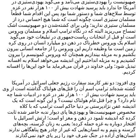
صهیونیست را یهودی‌ستیزی می‌نامد و می‌گوید یهودی‌ستیزی در
آمریکا جا ندارد باید پرسید شهادت بیش از ۱۰۰ هزار نفر در غزه
توسط سلاح‌های شما و دستور شما بود پس این اقدام شما قطعاً
مسلمان ستیزی است چگونه است که شما هیچ احساس درد از
مسلمان ستیزی ندارید؛ ولی برای کشته‌شدن دو صهیونیست اشک
تمساح می‌ریزید البته که در نگاه ترامپ اسلام و مسلمان ویروس
است او قبل از انتخابات ریاست‌جمهوری در تبلیغات خود می‌گوید
اسلام یک ویروس خطرناک در ذهن دو میلیارد انسان در روی کره
زمین است ما وظیفه داریم این ویروس را از جامعه انسانی بیرون
بکشیم و به مزبله بیندازیم همچنان که ویروس کمونیسم را بیرون
کشیدیم و به مزبله انداختیم این اندیشه می‌خواهد اسلام به افسانه
تبدیل شود؛ ولی خداوند در قرآن می‌فرماید ما خود این‌ها را افسانه
کردیم.
وی افزود: دو نفر کارمند سفارت رژیم جعلی اسرائیل در آمریکا
کشته شده‌اند ترامپ اسم آن را قتل‌های هولناک گذاشته است از وی
باید پرسید شهادت بیش از ۱۰۰ هزار نفر در غزه در ادبیات شما چه
نام دارد؟ و چرا قتل‌عام هولناک نیست؟ و این گونه است که یک
اندیشه عفن نژادپرستی بر دنیا حاکم است ترامپ که با کلاه
مخصوص صهیونیست‌ها و یهودی‌ها پای دیوار ندبه حاضر شده ثابت
کرده که اندیشه تلمود در ذهن و مغز او است؛ ارتش اسرائیل با
افتخار دوباره به غزه حمله کرده؛ یعنی به زنان گرسنه، بچه‌های
گرسنه و یتیم و به انسان‌هایی که غیر از چادر هیچ پناهگاهی ندارند
انسان‌های آزاده در جنگ شرف خود را زیر پای خود نمی‌گذارند