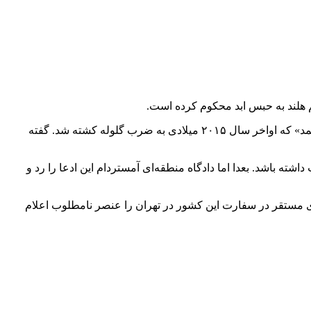
به نوشته خبرگزاری «آسوشیتدپرس»، قاتل از مجرمین سابقه‌دار و از اعضای باندهای خلافکار هلند است و مقتول هم فردی به نام «علی معتمد» که اواخر سال ۲۰۱۵ میلادی به ضرب گلوله کشته شد. گفته
 باشد. بعدا اما دادگاه منطقه‌ای آمستردام این ادعا را رد و
هلندی مستقر در سفارت این کشور در تهران را عنصر نامطلوب اعلام