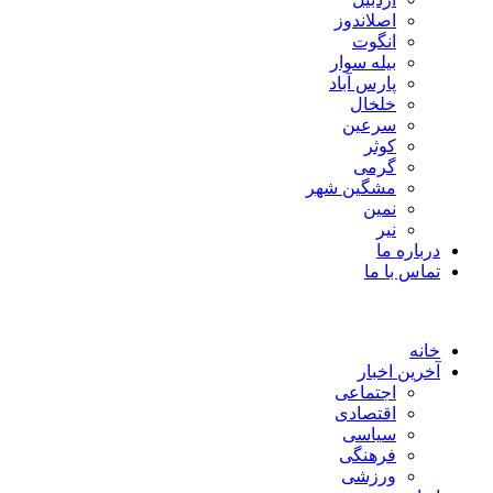
اصلاندوز
انگوت
بیله سوار
پارس آباد
خلخال
سرعین
کوثر
گرمی
مشگین شهر
نمین
نیر
درباره ما
تماس با ما
خانه
آخرین اخبار
اجتماعی
اقتصادی
سیاسی
فرهنگی
ورزشی