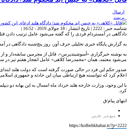
ارسال
پرینت
شناسه خبر : 2222 | تاریخ انتشار : 18 جولای 2019 - 16:52 |
دادگاهی در آمستردام فردی را که گفته می‌شود عامل ترتیب دادن قت
به گزارش پایگاه خبری تحلیلی حرف آور، روز پنج‌شنبه دادگاهی در آمستردام، مردی ۳۸ ساله را به جرم ترتیب دادن قتل یک تبعه ایرانی مقیم هلن
می‌شود معتمد، همان «محمدرضا کلاهی» عامل انفجار هفتم تیر در 
صدور حکم این فرد در حالی صورت گرفته است که دولت هلند ابتدای سا
اعلام کرد که نتوانسته هیچ ارتباطی میان این حادثه و جمهوری اسلامی ا
با این وجود، وزارت خارجه هلند خرداد ماه امسال به این بهانه دو دیپ
کرد.
انتهای پیام/ق
منبع خبر : فارس
https://kolbehkhabar.ir/?p=2222