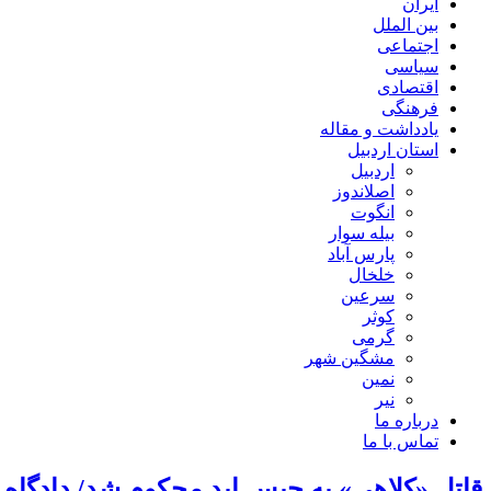
ایران
بین الملل
اجتماعی
سیاسی
اقتصادی
فرهنگی
یادداشت و مقاله
استان اردبیل
اردبیل
اصلاندوز
انگوت
بیله سوار
پارس آباد
خلخال
سرعین
کوثر
گرمی
مشگین شهر
نمین
نیر
درباره ما
تماس با ما
قاتل «کلاهی» به حبس ابد محکوم شد/ دادگاه هل