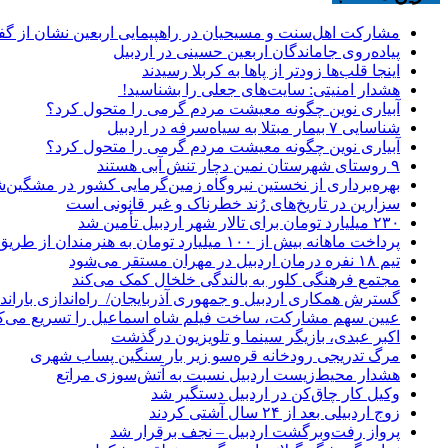
مشارکت اهل‌سنت و مسیحیان در راهپیمایی اربعین نشان از گ
پیاده‌روی جاماندگان اربعین حسینی در اردبیل
اینجا قلب‌ها زودتر از پاها به کربلا رسیدند
هشدار امنیتی: سایت‌های جعلی را بشناسید!
آبیاری نوین چگونه معیشت مردم گرمی را متحول کرد؟
شناسایی ۷ بیمار مبتلا به سیاه‌سرفه در اردبیل
آبیاری نوین چگونه معیشت مردم گرمی را متحول کرد؟
۹ روستای شهرستان نمین دچار تنش آبی هستند
بهره‌برداری از نخستین نیروگاه زمین‌گرمایی کشور در مشگین‌شه
سزارین در تاریخ‌های رُند خطرناک و غیر قانونی است
۲۳۰ میلیارد تومان برای تالار شهر اردبیل تأمین شد
پرداخت ماهانه بیش از ۱۰۰ میلیارد تومان به هنرمندان از طریق صندوق هنر
تیم ۱۸ نفره درمان اردبیل در مهران مستقر می‌شود
مجتمع فرهنگی کلور به بالندگی خلخال کمک می‌کند
گسترش همکاری اردبیل و جمهوری آذربایجان/ راه‌اندازی باراندا
عیین سهم مشارکت، ساخت فیلم شاه‌ اسماعیل را تسریع می‌ک
اکبر عبدی، بازیگر سینما و تلویزیون درگذشت
مرگ تدریجی رودخانه قره‌سو زیر بار سنگین پساب شهری
هشدار محیط‌زیست اردبیل نسبت به آتش‌سوزی مراتع
وکیل کار چاق‌کن در اردبیل دستگیر شد
زوج اردبیلی بعد از ۲۴ سال آشتی کردند
پرواز رفت‌وبرگشت اردبیل – نجف برقرار شد