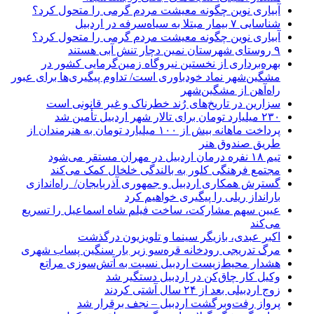
آبیاری نوین چگونه معیشت مردم گرمی را متحول کرد؟
شناسایی ۷ بیمار مبتلا به سیاه‌سرفه در اردبیل
آبیاری نوین چگونه معیشت مردم گرمی را متحول کرد؟
۹ روستای شهرستان نمین دچار تنش آبی هستند
بهره‌برداری از نخستین نیروگاه زمین‌گرمایی کشور در
مشگین‌شهر نماد خودباوری است/ تداوم پیگیری‌ها برای عبور
راه‌آهن از مشگین‌شهر
سزارین در تاریخ‌های رُند خطرناک و غیر قانونی است
۲۳۰ میلیارد تومان برای تالار شهر اردبیل تأمین شد
پرداخت ماهانه بیش از ۱۰۰ میلیارد تومان به هنرمندان از
طریق صندوق هنر
تیم ۱۸ نفره درمان اردبیل در مهران مستقر می‌شود
مجتمع فرهنگی کلور به بالندگی خلخال کمک می‌کند
گسترش همکاری اردبیل و جمهوری آذربایجان/ راه‌اندازی
بارانداز ریلی را پیگیری خواهیم کرد
عیین سهم مشارکت، ساخت فیلم شاه‌ اسماعیل را تسریع
می‌کند
اکبر عبدی، بازیگر سینما و تلویزیون درگذشت
مرگ تدریجی رودخانه قره‌سو زیر بار سنگین پساب شهری
هشدار محیط‌زیست اردبیل نسبت به آتش‌سوزی مراتع
وکیل کار چاق‌کن در اردبیل دستگیر شد
زوج اردبیلی بعد از ۲۴ سال آشتی کردند
پرواز رفت‌وبرگشت اردبیل – نجف برقرار شد