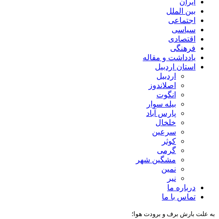
ایران
بین الملل
اجتماعی
سیاسی
اقتصادی
فرهنگی
یادداشت و مقاله
استان اردبیل
اردبیل
اصلاندوز
انگوت
بیله سوار
پارس آباد
خلخال
سرعین
کوثر
گرمی
مشگین شهر
نمین
نیر
درباره ما
تماس با ما
به علت بارش برف و برودت هوا؛