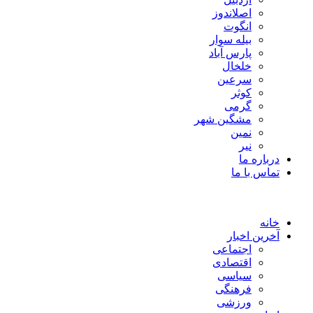
اصلاندوز
انگوت
بیله سوار
پارس آباد
خلخال
سرعین
کوثر
گرمی
مشگین شهر
نمین
نیر
درباره ما
تماس با ما
خانه
آخرین اخبار
اجتماعی
اقتصادی
سیاسی
فرهنگی
ورزشی