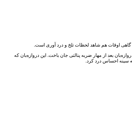
ما گاهی اوقات هم شاهد لحظات تلخ و درد آوری است.
رها فوتبال که در آرژانتین برگزار شد یک صحنه دردآور و تلخ رخ داد. در لیگ منطقه شمالی شهر کوچکی به نام Reconquist یک دروازه‌بان بعد از مهار ضربه پنالتی جان باخت. این دروازه‌بان که