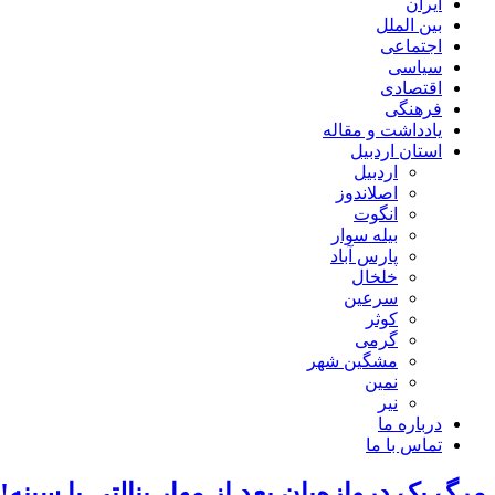
ایران
بین الملل
اجتماعی
سیاسی
اقتصادی
فرهنگی
یادداشت و مقاله
استان اردبیل
اردبیل
اصلاندوز
انگوت
بیله سوار
پارس آباد
خلخال
سرعین
کوثر
گرمی
مشگین شهر
نمین
نیر
درباره ما
تماس با ما
مرگ یک دروازه‌بان بعد از مهار پنالتی با سینه!