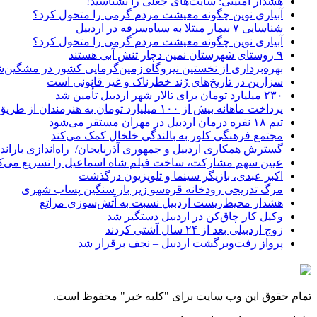
هشدار امنیتی: سایت‌های جعلی را بشناسید!
آبیاری نوین چگونه معیشت مردم گرمی را متحول کرد؟
شناسایی ۷ بیمار مبتلا به سیاه‌سرفه در اردبیل
آبیاری نوین چگونه معیشت مردم گرمی را متحول کرد؟
۹ روستای شهرستان نمین دچار تنش آبی هستند
بهره‌برداری از نخستین نیروگاه زمین‌گرمایی کشور در مشگین‌شه
سزارین در تاریخ‌های رُند خطرناک و غیر قانونی است
۲۳۰ میلیارد تومان برای تالار شهر اردبیل تأمین شد
پرداخت ماهانه بیش از ۱۰۰ میلیارد تومان به هنرمندان از طریق صندوق هنر
تیم ۱۸ نفره درمان اردبیل در مهران مستقر می‌شود
مجتمع فرهنگی کلور به بالندگی خلخال کمک می‌کند
گسترش همکاری اردبیل و جمهوری آذربایجان/ راه‌اندازی باراندا
عیین سهم مشارکت، ساخت فیلم شاه‌ اسماعیل را تسریع می‌ک
اکبر عبدی، بازیگر سینما و تلویزیون درگذشت
مرگ تدریجی رودخانه قره‌سو زیر بار سنگین پساب شهری
هشدار محیط‌زیست اردبیل نسبت به آتش‌سوزی مراتع
وکیل کار چاق‌کن در اردبیل دستگیر شد
زوج اردبیلی بعد از ۲۴ سال آشتی کردند
پرواز رفت‌وبرگشت اردبیل – نجف برقرار شد
تمام حقوق این وب سایت برای "کلبه خبر" محفوظ است.