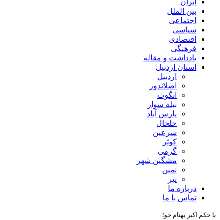
ایران
بین الملل
اجتماعی
سیاسی
اقتصادی
فرهنگی
یادداشت و مقاله
استان اردبیل
اردبیل
اصلاندوز
انگوت
بیله سوار
پارس آباد
خلخال
سرعین
کوثر
گرمی
مشگین شهر
نمین
نیر
درباره ما
تماس با ما
با حکم اکبر بهنام جو؛