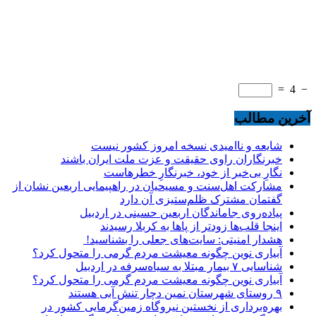
=
4
−
آخرین مطالب
شایعه و ناامیدی نسخه امروز کشور نیست
خبرنگاران راوی حقیقت و عزت ملت ایران باشند
نگارِ بی‌خبر از خود، خبرنگارِ خطرهاست
مشارکت اهل‌سنت و مسیحیان در راهپیمایی اربعین نشان از
گفتمان مشترک ظلم‌ستیزی آن دارد
پیاده‌روی جاماندگان اربعین حسینی در اردبیل
اینجا قلب‌ها زودتر از پاها به کربلا رسیدند
هشدار امنیتی: سایت‌های جعلی را بشناسید!
آبیاری نوین چگونه معیشت مردم گرمی را متحول کرد؟
شناسایی ۷ بیمار مبتلا به سیاه‌سرفه در اردبیل
آبیاری نوین چگونه معیشت مردم گرمی را متحول کرد؟
۹ روستای شهرستان نمین دچار تنش آبی هستند
بهره‌برداری از نخستین نیروگاه زمین‌گرمایی کشور در