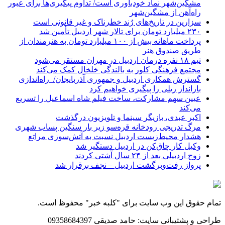
مشگین‌شهر نماد خودباوری است/ تداوم پیگیری‌ها برای عبور
راه‌آهن از مشگین‌شهر
سزارین در تاریخ‌های رُند خطرناک و غیر قانونی است
۲۳۰ میلیارد تومان برای تالار شهر اردبیل تأمین شد
پرداخت ماهانه بیش از ۱۰۰ میلیارد تومان به هنرمندان از
طریق صندوق هنر
تیم ۱۸ نفره درمان اردبیل در مهران مستقر می‌شود
مجتمع فرهنگی کلور به بالندگی خلخال کمک می‌کند
گسترش همکاری اردبیل و جمهوری آذربایجان/ راه‌اندازی
بارانداز ریلی را پیگیری خواهیم کرد
عیین سهم مشارکت، ساخت فیلم شاه‌ اسماعیل را تسریع
می‌کند
اکبر عبدی، بازیگر سینما و تلویزیون درگذشت
مرگ تدریجی رودخانه قره‌سو زیر بار سنگین پساب شهری
هشدار محیط‌زیست اردبیل نسبت به آتش‌سوزی مراتع
وکیل کار چاق‌کن در اردبیل دستگیر شد
زوج اردبیلی بعد از ۲۴ سال آشتی کردند
پرواز رفت‌وبرگشت اردبیل – نجف برقرار شد
تمام حقوق این وب سایت برای "کلبه خبر" محفوظ است.
طراحی و پشتیبانی سایت: حامد صدیقی 09358684397