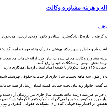
له و هزینه مشاوره وکالت
 گرفته با اداره‌کل دادگستری استان و کانون وکلای اردبیل، مددجویا
 یاد و خاطره شهید دکتر بهشتی و تبریک هفته قوه قضاییه، گفت: تم
 هزینه مشاوره وکالت معاف شده‌اند، بیان کرد: ارائه خدمات معاضدت 
وانند بخش مهمی از مشکلات خود را رفع کنند.
دشتی با بیان اینکه برای خدمت‌رسانی هرچه بیشتر به مددجویان تحت حمایت ۱۴۵ وکیل نیکوکار با
یت در طول سه ماهه نخست سال‌جاری از خدمات حقوقی بهره‌مند شده‌اند،
 این نهاد قرار دارند، گفت: خانوار زندانیان تحت حمایت کمیته امداد اردبیل از 
یان جرائم غیرعمد درسه ماهه نخست سال‌جاری نیز از زندان آزاد شده و ب
ار دوره محکومیت خود را می‌گذراندند کمک کنیم تا گرمابخش کانون خا
و متخصص در اختیار مددجویانی که دارای مشکلات حقوقی، کیفری و ثبت