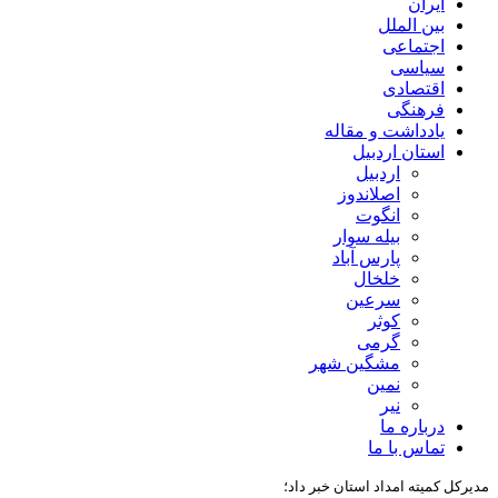
ایران
بین الملل
اجتماعی
سیاسی
اقتصادی
فرهنگی
یادداشت و مقاله
استان اردبیل
اردبیل
اصلاندوز
انگوت
بیله سوار
پارس آباد
خلخال
سرعین
کوثر
گرمی
مشگین شهر
نمین
نیر
درباره ما
تماس با ما
مدیرکل کمیته امداد استان خبر داد؛