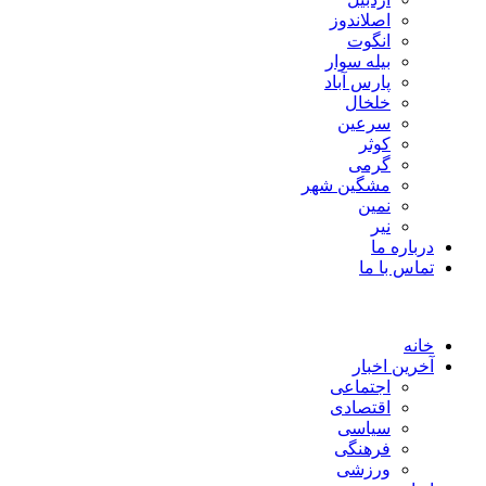
اصلاندوز
انگوت
بیله سوار
پارس آباد
خلخال
سرعین
کوثر
گرمی
مشگین شهر
نمین
نیر
درباره ما
تماس با ما
خانه
آخرین اخبار
اجتماعی
اقتصادی
سیاسی
فرهنگی
ورزشی