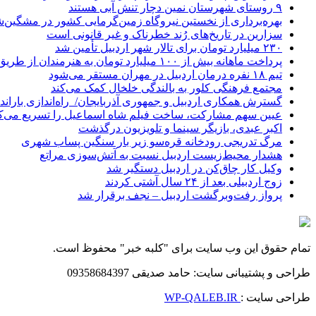
۹ روستای شهرستان نمین دچار تنش آبی هستند
بهره‌برداری از نخستین نیروگاه زمین‌گرمایی کشور در مشگین‌شه
سزارین در تاریخ‌های رُند خطرناک و غیر قانونی است
۲۳۰ میلیارد تومان برای تالار شهر اردبیل تأمین شد
پرداخت ماهانه بیش از ۱۰۰ میلیارد تومان به هنرمندان از طریق صندوق هنر
تیم ۱۸ نفره درمان اردبیل در مهران مستقر می‌شود
مجتمع فرهنگی کلور به بالندگی خلخال کمک می‌کند
گسترش همکاری اردبیل و جمهوری آذربایجان/ راه‌اندازی باراندا
عیین سهم مشارکت، ساخت فیلم شاه‌ اسماعیل را تسریع می‌ک
اکبر عبدی، بازیگر سینما و تلویزیون درگذشت
مرگ تدریجی رودخانه قره‌سو زیر بار سنگین پساب شهری
هشدار محیط‌زیست اردبیل نسبت به آتش‌سوزی مراتع
وکیل کار چاق‌کن در اردبیل دستگیر شد
زوج اردبیلی بعد از ۲۴ سال آشتی کردند
پرواز رفت‌وبرگشت اردبیل – نجف برقرار شد
تمام حقوق این وب سایت برای "کلبه خبر" محفوظ است.
طراحی و پشتیبانی سایت: حامد صدیقی 09358684397
طراحی سایت :
WP-QALEB.IR