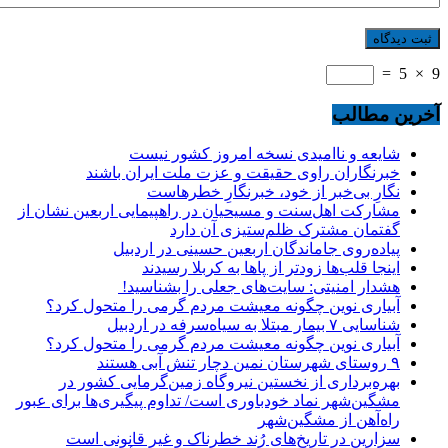
=
5
×
9
آخرین مطالب
شایعه و ناامیدی نسخه امروز کشور نیست
خبرنگاران راوی حقیقت و عزت ملت ایران باشند
نگارِ بی‌خبر از خود، خبرنگارِ خطرهاست
مشارکت اهل‌سنت و مسیحیان در راهپیمایی اربعین نشان از
گفتمان مشترک ظلم‌ستیزی آن دارد
پیاده‌روی جاماندگان اربعین حسینی در اردبیل
اینجا قلب‌ها زودتر از پاها به کربلا رسیدند
هشدار امنیتی: سایت‌های جعلی را بشناسید!
آبیاری نوین چگونه معیشت مردم گرمی را متحول کرد؟
شناسایی ۷ بیمار مبتلا به سیاه‌سرفه در اردبیل
آبیاری نوین چگونه معیشت مردم گرمی را متحول کرد؟
۹ روستای شهرستان نمین دچار تنش آبی هستند
بهره‌برداری از نخستین نیروگاه زمین‌گرمایی کشور در
مشگین‌شهر نماد خودباوری است/ تداوم پیگیری‌ها برای عبور
راه‌آهن از مشگین‌شهر
سزارین در تاریخ‌های رُند خطرناک و غیر قانونی است