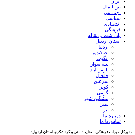
ایران
بین الملل
اجتماعی
سیاسی
اقتصادی
فرهنگی
یادداشت و مقاله
استان اردبیل
اردبیل
اصلاندوز
انگوت
بیله سوار
پارس آباد
خلخال
سرعین
کوثر
گرمی
مشگین شهر
نمین
نیر
درباره ما
تماس با ما
مدیرکل میراث فرهنگی، صنایع دستی و گردشگری استان اردبیل: