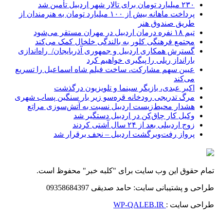
۲۳۰ میلیارد تومان برای تالار شهر اردبیل تأمین شد
پرداخت ماهانه بیش از ۱۰۰ میلیارد تومان به هنرمندان از
طریق صندوق هنر
تیم ۱۸ نفره درمان اردبیل در مهران مستقر می‌شود
مجتمع فرهنگی کلور به بالندگی خلخال کمک می‌کند
گسترش همکاری اردبیل و جمهوری آذربایجان/ راه‌اندازی
بارانداز ریلی را پیگیری خواهیم کرد
عیین سهم مشارکت، ساخت فیلم شاه‌ اسماعیل را تسریع
می‌کند
اکبر عبدی، بازیگر سینما و تلویزیون درگذشت
مرگ تدریجی رودخانه قره‌سو زیر بار سنگین پساب شهری
هشدار محیط‌زیست اردبیل نسبت به آتش‌سوزی مراتع
وکیل کار چاق‌کن در اردبیل دستگیر شد
زوج اردبیلی بعد از ۲۴ سال آشتی کردند
پرواز رفت‌وبرگشت اردبیل – نجف برقرار شد
تمام حقوق این وب سایت برای "کلبه خبر" محفوظ است.
طراحی و پشتیبانی سایت: حامد صدیقی 09358684397
طراحی سایت :
WP-QALEB.IR