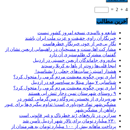
=
2
+
4
آخرین مطالب
شایعه و ناامیدی نسخه امروز کشور نیست
خبرنگاران راوی حقیقت و عزت ملت ایران باشند
نگارِ بی‌خبر از خود، خبرنگارِ خطرهاست
مشارکت اهل‌سنت و مسیحیان در راهپیمایی اربعین نشان از
گفتمان مشترک ظلم‌ستیزی آن دارد
پیاده‌روی جاماندگان اربعین حسینی در اردبیل
اینجا قلب‌ها زودتر از پاها به کربلا رسیدند
هشدار امنیتی: سایت‌های جعلی را بشناسید!
آبیاری نوین چگونه معیشت مردم گرمی را متحول کرد؟
شناسایی ۷ بیمار مبتلا به سیاه‌سرفه در اردبیل
آبیاری نوین چگونه معیشت مردم گرمی را متحول کرد؟
۹ روستای شهرستان نمین دچار تنش آبی هستند
بهره‌برداری از نخستین نیروگاه زمین‌گرمایی کشور در
مشگین‌شهر نماد خودباوری است/ تداوم پیگیری‌ها برای عبور
راه‌آهن از مشگین‌شهر
سزارین در تاریخ‌های رُند خطرناک و غیر قانونی است
۲۳۰ میلیارد تومان برای تالار شهر اردبیل تأمین شد
پرداخت ماهانه بیش از ۱۰۰ میلیارد تومان به هنرمندان از