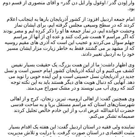
وار اِودن گدر / اوغول وار ایل دن گدر» و آقای منصوری از قسم دوم
بود.
امام جمعه اردبیل افزود: از کشور آذربایجان بارها به اینجانب اعلام
کردند که در سطح وسیعی مجلس گرفته ایم، برای ایشان نماز
وحشت خوانده ایم، در نماز جمعه ها او را ذکر کرده ایم و مصر بودند
که اگر مراسم ۷ هست شرکت کنند و عده ای از آنها از مراسم
چهلم سوال می‌کردند و عجیب این است که آذری های مقیم روسیه
که از مشهد بر می گشتند فقط به خاطر زیارت مزار ایشان مسیر
خود را به اردبیل تغییر دادند.
وی اظهار داشت: ما از این همت بزرگ، یک حقیقت بسیار نفیس
کشف می‌کنیم و آن اینکه آذربایجان کشور امام حسین است و نسل
جدید در آذربایجان نسل حسینی است و این آینده خوبی را نوید می
دهد. آنهایی که دنبال هویت های دیگر هستند باید به این نکته توجه
کنند که روی آب می نویسند و در مشک سوراخ می‌دمند.
وی همچنین گفت: از اهالی ارومیه، تبریز، زنجان، کرج و از اهالی
شهرستان‌های استان که مراسم مستقل برپا و به ساحت قدسی
حضرت اباعبدالله عرض ادب و از این خادم خالص تجلیل کردند
صمیمانه تشکر می‌کنم.
نماینده ولی فقیه در استان اردبیل گفت: این هفته یک اقدام بسیار
مثبت اقتصادی در استان صورت گرفت. با درایت و تلاش مدیریت