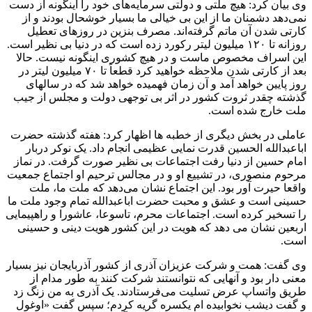
وی بیان کرد: هیچ ملتی و دولتی سرمایه‌های خود را اینگونه از دست
نمی‌دهد دشمنان ما از این بی خیالی ما بسیار خوشحال بودند و از
کارتی شدن آن ماتم گرفته‌اند. مصرف بنزین در روزهای تعطیل
روزانه تا ۱۲۰ میلیون لیتر رکورد زده است که در دنیا بی نظیر است.
این اسراف مخصوص ماست و در هیچ کشوری اینگونه نیست. حالا
بعد از کارتی شدن ملاحظه خواهید کرد قطعاً تا ۷۰ میلیون لیتر در
روز پایین خواهد آمد و آن زمان فهمیده خواهد شد که در سالهای
گذشته چقدر ثروت کشور در اثر بی توجهی دولت و مجلس از جیب
ملت خارج شده است.
عاملی در بخش دیگری از خطبه ها اظهار کرد: هفته گذشته حضرت
اباعبدالله الحسین قدرت نمایی عظیمی انجام داد. یک نوکر دربار
امام حسین از دنیا رفت اجتماعات بی نظیر صورت گرفت. در نماز
مرحوم منصوری، در تشییع او و در مجالس ترحیم او اجتماع جمعیت
واقعا حیرت آور بود. این اجتماع نشان می‌دهد که ملت ما، ملت
حسینی است و عشق و محبت حضرت اباعبدالله تمام وجود ملت ما
را تسخیر کرده است. اجتماعات محرم، تاسوعا، عاشورا و راهپیمایی
اربعین نشان می دهد که هویت در این کشور هویت دینی و حسینی
است.
وی گفت: همت و شرکت عزیزان آذری از کشور آذربایجان نیز بسیار
معنی دار بود و آنهایی که نتوانستند شرکت کنند به طور مدام از
طریق واتساپ عرض تسلیت می‌فرستادند. یک آذری به من زنگ زد
و گفت دیشب نخوابیده ام یکسره گریه کردم؛ سپس گفت «اوغول