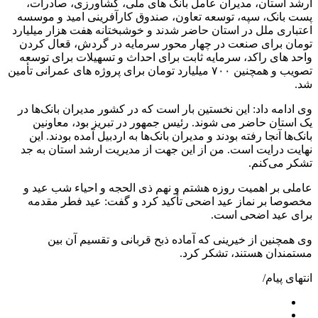
ارشد استان، مدیران عامل بانک های ملی، کشاورزی، صادرات،
پست بانک، سپه، توسعه تعاون، صندوق کارآفرینی امید و موسسه
اعتباری ملل در استان حاضر شدند و خوشبختانه هفت هزار میلیارد
تومان برای صنعت در چهار محور سرمایه در گردش، قعال کردن
واحد های راکد، سرمایه ثابت برای احداث و تسهیلات برای توسعه
تصویب و همچنین ۷۰۰ میلیارد تومان برای پروژه های عمرانی تأمین
شد.
وی ادامه داد: این نخستین بار است که در کشور مدیران بانک‌ها در
یک استان حاضر می شوند. رئیس جمهور در تبریز بود، معاونین
بانک‌ها آنجا رفته بودند و مدیران بانک‌ها به اردبیل آمده بودند. این
نهایت درایت است. من از این جهت از مدیریت ارشد استان به جد
تشکر می‌کنم.
عاملی بر اهمیت روزه هشتم و نهم ذی الحجه و احیاء شب عید و
مخصوصا بر نماز عید اضحی تأکید کرد و گفت: عید فطر مقدمه
برای عید اضحی است.
وی همچنین از خیرینی که آماده ذبح قربانی و تقسیم آن بین
مستمندان هستند، تشکر کرد.
انتهای پیام/