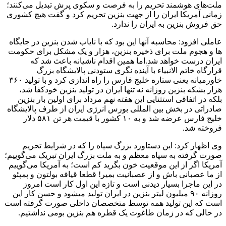
ملت‌های هوشمند تحریم را به فرصت و سکوی پرش تبدیل می‌کنند؛
زمانی آمریکا ایران را از جهت بنزین تحریم کرد و گفت هیچ کشوری
حق فروش بنزین به ایران را ندارد.
عاملی افزود: محاسبه آنها این بود که با نایاب شدن بنزین در جایگاه
ها و هجوم ملت برای ذخیره بنزین، هزار و یک مشکل برای حکومت
ایران درست خواهد شد.اما همین اقدام ناشیانه باعث شد که
قرارگاه خاتم الانبیاء با آینده نگری ستودنی پالایشگاه بزرگ
خاورمیانه یعنی ستاره خلیج فارس را راه اندازی کرد و با تولید ۳۶۰
هزار بشکه بنزین روزانه نه تنها ایران در تولید بنزین خودکفا شد،
بلکه در اتفاقی استثنایی این هفته نهم مرداد برای اولین بار بنزین
صادراتی در بخش بین المللی بورس انرژی ایران از طرف پالایشگاه
خلیج فارس عرضه شد و به ۱۰ کشور با قیمت هر تن ۵۸۱ دلار
فروخته شد.
وی اظهار کرد: این دستاورد بزرگ سپاه را که در شرایط تحریم
صورت گرفته به سپاه معظم و به ملت بزرگ ایران تبریک می‌گوییم؛
آمریکا اگر از این موقعیت خون بگرید کم است؛ به آمریکا می‌گوییم
از ما عصبانی باش و از عصبانیت بمیر! قطعا قیافه بولتون و پمپئو
در این ماجرا بسیار دیدنی است و تازه این اول کار است امروز
روزانه ۹۰ میلیون لیتر بنزین در ایران تولید میشود و حسن کار این
است که این تولید همه توسط متخصصان داخلی صورت گرفته است
در حالی که در زمان طاغوت یک قطره هم بنزین بومی نداشتیم.