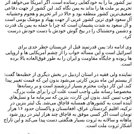
نیز کشور ما را به خودکفایی رسانده است. اگر آمریکا می‌خواهد اثر
تحریم بر ملت ها را بداند به یمن نگاه کند. این کشور از جهت دفاعی
ضعیف‌ترین کشور منطقه بود و حالا در اثر تحریم و هجوم وحشیانه
آل سعود قوی ترین کشور عربی از جهت پهپاد و موشک بومی است
و آل سعود به شدت پشیمان است که چرا با حمله به یمن یک قدرت
و دشمن وحشتناک را در بیخ گوش خودش با دست خودش درست
کرد.
وی ادامه داد: یمن قدرتمند قبل از عربستان خطر جدی برای
اسرائیل است و این مسأله خواب را از چشم آمریکایی ها و اروپایی
ها ربوده و جایگاه مقاومت و ایران را به طور فوق‌العاده بالا برده
است.
نماینده ولی فقیه در استان اردبیل در بخش دیگری از خطبه‌ها گفت:
از بیستم این ماه بنزین کارتی می‌شود بدون این که قیمت تغییر پیدا
کند. این کار دولت محترم بسیار ارزشمند است و بر رسانه‌ها
مخصوصا رسانه ملی واجب است علت آن را برای ملت بزرگ،
خوب تبیین کنند. بدون این کارت، بنزین که سرمایه ما و نسل‌های
آینده است به کشورهای همسایه قاچاق می‌شد. یک لیتر بنزین در
ترکیه، اقلیم کردستان عراق، افغانستان و پاکستان حدود ۱۶ هزار
تومان است اگر کسی موفق به قاچاق چند هزار لیتر در روز شود
ماهانه و سالانه به ثروت بسیار هنگفتی دست پیدا می‌کند و این تاراج
آشکار ثروت ملت است.