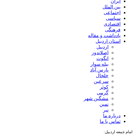
ایران
بین الملل
اجتماعی
سیاسی
اقتصادی
فرهنگی
یادداشت و مقاله
استان اردبیل
اردبیل
اصلاندوز
انگوت
بیله سوار
پارس آباد
خلخال
سرعین
کوثر
گرمی
مشگین شهر
نمین
نیر
درباره ما
تماس با ما
امام جمعه اردبیل: