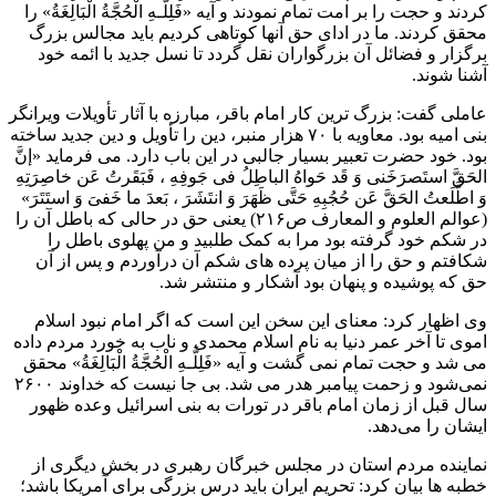
کردند و حجت را بر امت تمام نمودند و آیه «فَلِلَّـهِ الْحُجَّةُ الْبَالِغَةُ» را
محقق کردند. ما در ادای حق آنها کوتاهی کردیم باید مجالس بزرگ
برگزار و فضائل آن بزرگواران نقل گردد تا نسل جدید با ائمه خود
آشنا شوند.
عاملی گفت: بزرگ ترین کار امام باقر، مبارزه با آثار تأویلات ویرانگر
بنی امیه بود. معاویه با ۷۰ هزار منبر، دین را تأویل و دین جدید ساخته
بود. خود حضرت تعبیر بسیار جالبی در این باب دارد. می فرماید «إنَّ
الحَقَّ استَصرَخَنی وَ قَد حَواهُ الباطِلُ فی جَوفِهِ ، فَبَقَرتُ عَن خاصِرَتِهِ
وَ اطَّلَعتُ الحَقَّ عَن حُجُبِهِ حَتَّى ظَهَرَ وَ انتَشَرَ ، بَعدَ ما خَفیَ وَ استَتَرَ»
(عوالم العلوم و المعارف ص۲۱۶) یعنی حق در حالی که باطل آن را
در شکم خود گرفته بود مرا به کمک طلبید و من پهلوی باطل را
شکافتم و حق را از میان پرده های شکم آن درآوردم و پس از آن
حق که پوشیده و پنهان بود آشکار و منتشر شد.
وی اظهار کرد: معنای این سخن این است که اگر امام نبود اسلام
اموی تا آخر عمر دنیا به نام اسلام محمدی و ناب به خورد مردم داده
می شد و حجت تمام نمی گشت و آیه «فَلِلَّـهِ الْحُجَّةُ الْبَالِغَةُ» محقق
نمی‌شود و زحمت پیامبر هدر می شد. بی جا نیست که خداوند ۲۶۰۰
سال قبل از زمان امام باقر در تورات به بنی اسرائیل وعده ظهور
ایشان را می‌دهد.
نماینده مردم استان در مجلس خبرگان رهبری در بخش دیگری از
خطبه ها بیان کرد: تحریم ایران باید درس بزرگی برای آمریکا باشد؛