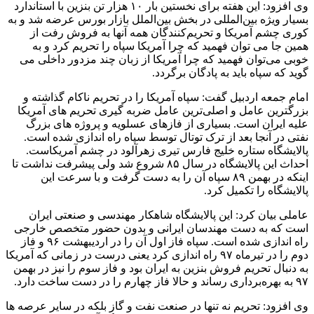
وی افزود: این هفته برای نخستین بار ۱۰ هزار تن بنزین با استاندارد
بسیار ویژه بین‌المللی در بخش بین‌الملل بازار بورس عرضه شد و به
کوری چشم آمریکا و تحریم‌کنندگان همه آنها به فروش رفت از
همین جا می توان فهمید که چرا آمریکا سپاه را تحریم کرد و به
خوبی می‌توان فهمید که چرا آمریکا از زبان چند مزدور داخلی می
گوید که سپاه باید به پادگان برگردد.
امام جمعه اردبیل گفت: سپاه آمریکا را در تحریم ناکام گذاشته و
بزرگترین عامل و اصلی‌ترین عامل ضربه گیری تحریم های آمریکا
علیه ایران است. بسیاری از فازهای عسلویه و پروژه های بزرگ
نفتی در آنجا بعد از ترک توتال توسط سپاه راه اندازی شده است.
پالایشگاه ستاره خلیج فارس تیری زهرآلود در چشم آمریکاست.
احداث این پالایشگاه در سال ۸۵ شروع شد ولی پیشرفت نداشت تا
اینکه در بهمن ۸۹ سپاه آن را به دست گرفت و با سرعت این
پالایشگاه را تکمیل کرد.
عاملی بیان کرد: این پالایشگاه شاهکار مهندسی و صنعتی ایران
است که به دست مهندسان ایرانی و بدون حضور متخصص خارجی
راه اندازی شده است. سپاه فاز اول آن را در اردیبهشت ۹۶ و فاز
دوم را در تیرماه ۹۷ راه اندازی کرد یعنی درست در زمانی که آمریکا
به دنبال تحریم فروش بنزین به ایران بود و فاز سوم را نیز در بهمن
۹۷ به بهره‌برداری رساند و حالا فاز چهارم را در دست ساخت دارد.
وی افزود: تحریم نه تنها در صنعت نفت و گاز بلکه در سایر عرصه ها