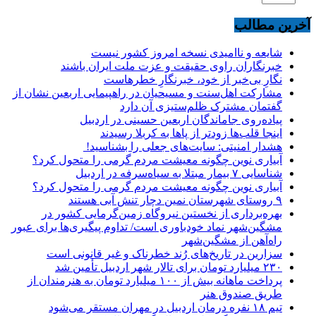
آخرین مطالب
شایعه و ناامیدی نسخه امروز کشور نیست
خبرنگاران راوی حقیقت و عزت ملت ایران باشند
نگارِ بی‌خبر از خود، خبرنگارِ خطرهاست
مشارکت اهل‌سنت و مسیحیان در راهپیمایی اربعین نشان از
گفتمان مشترک ظلم‌ستیزی آن دارد
پیاده‌روی جاماندگان اربعین حسینی در اردبیل
اینجا قلب‌ها زودتر از پاها به کربلا رسیدند
هشدار امنیتی: سایت‌های جعلی را بشناسید!
آبیاری نوین چگونه معیشت مردم گرمی را متحول کرد؟
شناسایی ۷ بیمار مبتلا به سیاه‌سرفه در اردبیل
آبیاری نوین چگونه معیشت مردم گرمی را متحول کرد؟
۹ روستای شهرستان نمین دچار تنش آبی هستند
بهره‌برداری از نخستین نیروگاه زمین‌گرمایی کشور در
مشگین‌شهر نماد خودباوری است/ تداوم پیگیری‌ها برای عبور
راه‌آهن از مشگین‌شهر
سزارین در تاریخ‌های رُند خطرناک و غیر قانونی است
۲۳۰ میلیارد تومان برای تالار شهر اردبیل تأمین شد
پرداخت ماهانه بیش از ۱۰۰ میلیارد تومان به هنرمندان از
طریق صندوق هنر
تیم ۱۸ نفره درمان اردبیل در مهران مستقر می‌شود