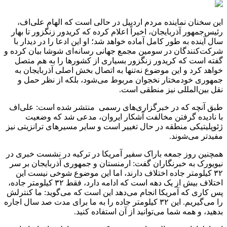
این سخنان نماینده مردم اردبیل در حالی است که الهام علی‌اف،
رئیس‌جمهور آذربایجان، اخیراً اعلام کرده که کریدور زنگزور تا بهار
سال آینده به طور کامل آماده خواهد شد؛ او این ادعا را در دیدار با
شرکت‌کنندگان در سومین مجمع جهانی رسانه‌ای شوشا بیان کرده و
گفته است که کریدور زنگزور بسیاری از کشورها را به هم متصل
خواهد کرد و این موضوع نه‌تنها به اتصال بخش اصلی آذربایجان به
جمهوری خودمختار نخجوان مربوط می‌شود، بلکه از نظر حمل و
نقل بین‌المللی نیز منطقی است.
طبق آنچه که در خبرگزاری‌های رسمی منتشر شده است: علی‌اف
با نادیده گرفتن مخالفت آشکار ایروان، مدعی شد که وضعیت
ژئوپلیتیکی منطقه در حال تغییر است و سایر مسیرهای ترانزیتی نیز
مفیدتر می‌شوند.
همچنین روز جمعه باراک سفیر آمریکا در ترکیه در نشست خبری در
نیویورک به خبرنگاران گفت: ارمنستان و جمهوری آذربایجان بر سر
۳۲ کیلومتر جاده اختلاف دارند، اما این موضوع شوخی نیست این
اختلاف بیش از یک دهه است که ادامه دارد، فقط ۳۲ کیلومتر جاده،
پس کاری که آمریکا انجام می‌دهد این است که می‌گوید: ما کنترلش
را می‌گیریم. این ۳۲ کیلومتر جاده را به ما برای مدت صد سال اجاره
بدهید، و همه شما می‌توانید از آن استفاده کنید.