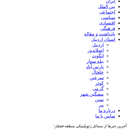
ایران
بین الملل
اجتماعی
سیاسی
اقتصادی
فرهنگی
یادداشت و مقاله
استان اردبیل
اردبیل
اصلاندوز
انگوت
بیله سوار
پارس آباد
خلخال
سرعین
کوثر
گرمی
مشگین شهر
نمین
نیر
درباره ما
تماس با ما
آخرین خبرها از مسائل ژئوپلیتیکی منطقه قفقاز؛