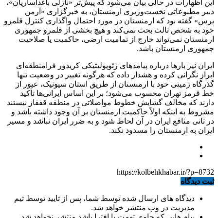
این اظهارات در حالی بیان می‌شود که پیش‌تر «نازلی باغداساریان»،
دبیر مطبوعاتی نخست‌وزیری ارمنستان، به خبرگزاری «آرمن
پرس» گفته بود که ارمنستان در مورد احتمال واگذاری کنترل قلمرو
خود به شخص ثالث بحث نمی‌کند و هیچ بخشی از قلمرو جمهوری
ارمنستان نمی‌تواند خارج از تمامیت ارضی، حاکمیت یا صلاحیت
جمهوری ارمنستان باشد.
ایران نیز بار‌ها درباره پیامد‌های ژئوپولیتیکی کریدور فرامنطقه‌ای
ابراز نگرانی کرده و هشدار داده که هرگونه تغییر در وضعیت تنها
گذرگاه زمینی خود با ارمنستان از طریق استان سیونیک، عبور از
خط قرمز تهران محسوب می‌شود؛ بر این اساس ایرانی‌ها تأکید
دارند که مخالف گشایش خطوط مواصلاتی در منطقه قفقاز نیستند
مشروط به اینکه اولاً حاکمیت ارمنستان بر آن وجود داشته باشد و
در ثانی منافع ایران در آن لحاظ شود و به ضرر ایران نباشد و مسیر
ایران به ارمنستان را مسدود نکند.
https://kolbehkhabar.ir/?p=8732
ثبت دیدگاه
دیدگاه های ارسال شده توسط شما، پس از تایید توسط تیم
مدیریت در وب منتشر خواهد شد.
پیام هایی که حاوی تهمت یا افترا باشد منتشر نخواهد شد.