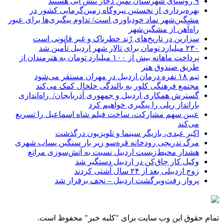
۹ روستای شهرستان نمین دچار تنش آبی هستند
بهره‌برداری از نخستین نیروگاه زمین‌گرمایی کشور در
مشگین‌شهر نماد خودباوری است/ تداوم پیگیری‌ها برای عبور
راه‌آهن از مشگین‌شهر
سزارین در تاریخ‌های رُند خطرناک و غیر قانونی است
۲۳۰ میلیارد تومان برای تالار شهر اردبیل تأمین شد
پرداخت ماهانه بیش از ۱۰۰ میلیارد تومان به هنرمندان از
طریق صندوق هنر
تیم ۱۸ نفره درمان اردبیل در مهران مستقر می‌شود
مجتمع فرهنگی کلور به بالندگی خلخال کمک می‌کند
گسترش همکاری اردبیل و جمهوری آذربایجان/ راه‌اندازی
بارانداز ریلی را پیگیری خواهیم کرد
عیین سهم مشارکت، ساخت فیلم شاه‌ اسماعیل را تسریع
می‌کند
اکبر عبدی، بازیگر سینما و تلویزیون درگذشت
مرگ تدریجی رودخانه قره‌سو زیر بار سنگین پساب شهری
هشدار محیط‌زیست اردبیل نسبت به آتش‌سوزی مراتع
وکیل کار چاق‌کن در اردبیل دستگیر شد
زوج اردبیلی بعد از ۲۴ سال آشتی کردند
پرواز رفت‌وبرگشت اردبیل – نجف برقرار شد
تمام حقوق این وب سایت برای "کلبه خبر" محفوظ است.