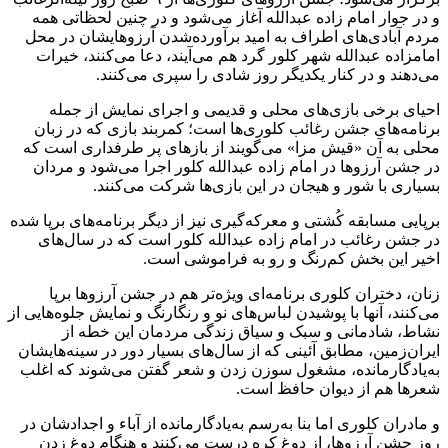
و در جوار امام زاده عبدالله آغاز می‌شود و در چنین لحظاتی همه
مردم آبادی‌های اطراف به امید برآورده‌شدن آرزوهایشان در محل
امامزاده عبدالله شهر کلور گرد هم می‌آیند، دعا می‌کنند، خیرات
می‌دهند و در کنار یکدیگر روز شادی را سپری می‌کنند.
احیای برخی بازی‌های محلی و قدیمی و اجرای نمایش از جمله
برنامه‌های جشن رغائب کلوری‌ها است؛ کمربند بازی که در زبان
محلی به آن «قیش مزا» می‌گویند از بازهای پر طرفداری است که
در جشن آرزوها در امام زاده عبدالله کلور اجرا می‌شود و مردان
بسیاری با شور و هیجان در این بازی‌ها شرکت می‌کنند.
برپایی مسابقه کُشتی و معرکه‌گیری نیز از دیگر برنامه‌های برپا شده
در جشن رغائب در امام زاده عبدالله کلور است که در سال‌های
اخیر این بخش کم‌رنگ‌ و رو به فراموشی است.
زنان، دختران کلوری برنامه‌ای ویژه‌تر هم در جشن آرزوها برپا
می‌کنند، آنها با پوشیدن لباس‌های نو و رنگارنگ و نمایش جلوه‌هایی از
نشاط، شادمانی و سبک و سیاق زندگی مردمان این خطه از
ایران‌زمین، مطابق آئینی که از سال‌های بسیار دور در سینه‌هایشان
به‌یادگارمانده، مشغول سوزن زدن و شعر گفتن می‌شوند که اغلب
شعرها هم از دیوان حافظ است.
و مادران کلوری اما بنا به‌رسم به‌یادگارمانده از آباء و اجدادشان در
روز جشن آرزوها، از دوغ کره درست می‌کنند و هنگام دوغ زدن