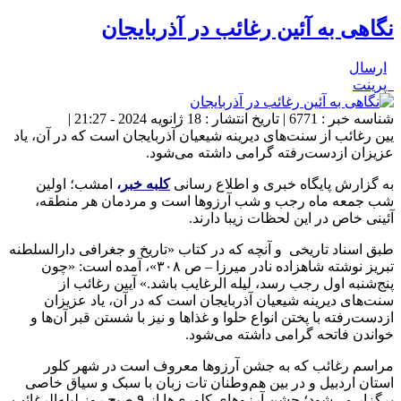
نگاهی به آئین رغائب در آذربایجان
ارسال
پرینت
شناسه خبر : 6771 | تاریخ انتشار : 18 ژانویه 2024 - 21:27 |
یین رغائب از سنت‌های دیرینه شیعیان آذربایجان است که در آن، یاد
عزیزان ازدست‌رفته گرامی داشته می‌شود.
به گزارش پایگاه خبری و اطلاع رسانی
کلبه خبر
،
امشب؛ اولین
شب جمعه ماه رجب و شب آرزوها است و مردمان هر منطقه،
آئینی خاص در این لحظات زیبا دارند.
طبق اسناد تاریخی و آنچه که در کتاب «تاریخ و جغرافی دارالسلطنه
تبریز نوشته شاهزاده نادر میرزا – ص ۳۰۸»، آمده است: «چون
پنج‌شنبه اول رجب رسد، لیله الرغایب باشد.» آیین رغائب از
سنت‌های دیرینه شیعیان آذربایجان است که در آن، یاد عزیزان
ازدست‌رفته با پختن انواع حلوا و غذاها و نیز با شستن قبر آن‌ها و
خواندن فاتحه گرامی داشته می‌شود.
مراسم رغائب که به جشن آرزوها معروف است در شهر کلور
استان اردبیل و در بین هم‌وطنان تات زبان با سبک و سیاق خاصی
برگزار می‌شود؛ جشن آرزوهای کلوری‌ها از ۹ صبح روز لیله‌الرغائب