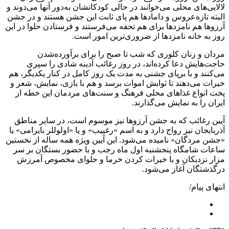
لالایی‌های محلی می‌خوانند در حالی کودکانشان به‌دور آنها می‌دوند و
البته تازه‌عروس و دامادها هم پای ثابت این جشن هستند و در جشن
آرزوها هم نامزدها برای هم تحفه می‌فرستند و فرستادن حلوا در این
روز به خانه نامزدها از ضروری‌ترین امور است.
مردان و زنان کلوری که شب تا صبح را برای برآورده‌شدن
حاجت‌هایش دعا کرده‌اند، در روز رغائب آدینه شادی را سپری
می‌کنند و با برپای جشنی به مدت یک روز کامل در کنار یکدیگر، هم
خیرات می‌دهند تا ثوابش اموات برسد و هم با بازی، نمایش، شعر و
پخت انواع غذاهای محلی فرهنگ و سنت‌های مردمان این خطه از
ایران را به نمایش می‌گذارند.
آیین رغائب که به جشن آرزوها نیز موسوم است، در سایر مناطق
آذربایجان نیز رواج دارد و به اسم «رغییب» و یا «اولوللر بایرامی» یا
«جشن مردگان» نامیده می‌شود. این آیین ویژه همه ساله از نخستین
ساعات شامگاه پنجشنبه اول ماه رجب و با حضور بستگان بر سر
مزار نزدیکان و با خیرات کردن خرما و حلوای مخصوص آمرزش
درگذشتگان آغاز می‌شود.
انتهای پیام/