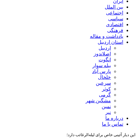
ایران
بین الملل
اجتماعی
سیاسی
اقتصادی
فرهنگی
یادداشت و مقاله
استان اردبیل
اردبیل
اصلاندوز
انگوت
بیله سوار
پارس آباد
خلخال
سرعین
کوثر
گرمی
مشگین شهر
نمین
نیر
درباره ما
تماس با ما
این دیار آئینی خاص برای لیله‌الرغائب دارد؛