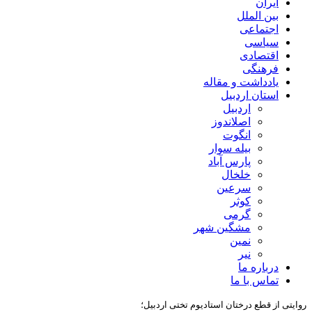
ایران
بین الملل
اجتماعی
سیاسی
اقتصادی
فرهنگی
یادداشت و مقاله
استان اردبیل
اردبیل
اصلاندوز
انگوت
بیله سوار
پارس آباد
خلخال
سرعین
کوثر
گرمی
مشگین شهر
نمین
نیر
درباره ما
تماس با ما
روایتی از قطع درختان استادیوم تختی اردبیل؛