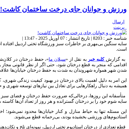
ورزش و جوانان جای درخت ساختمان کاشت!
ارسال
پرینت
شناسه خبر : 8203 | تاریخ انتشار : 07 آوریل 2025 - 13:47 |
سایه‌ سنگین بی‌مهری بر خاطرات سبز ورزشگاه تختی اردبیل افتاده ا
است.
به گزارش
کلبه خبر
به نقل از «
سبلان ما
»، حفظ درختان در کلان‌ش
اقدامی که منجر به قطع درختان شود، حتی اگر از نظر قانونی مجاز
شدن شهر همواره شهروندان به شدت به حفظ درختان خیابان‌ها علاقه 
این امر به دلیل اهمیت بالای درختان در بهبود کیفیت زندگی شهری، 
همیشه به دنبال راهکارهایی برای تعادل بین نیازهای توسعه شهری و
متأسفانه این روزها، درحالی‌که ضرورت حفظ درختان و فضای سبز بی
سایه شوم خود را بر درختان گسترانده و هر روز از تعداد آن‌ها کاسته 
این مسئله تنها به حیاط منازل و کنار خیابان‌ها محدود نمی‌شود؛
استادیوم‌های ورزشی بخشیده بودند، بی‌رحمانه قطع می‌شوند.
قطع تعدادی از درختان استادیوم تختی اردبیل، نمونه‌ای تلخ و تکان‌