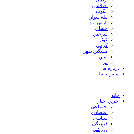
اصلاندوز
انگوت
بیله سوار
پارس آباد
خلخال
سرعین
کوثر
گرمی
مشگین شهر
نمین
نیر
درباره ما
تماس با ما
خانه
آخرین اخبار
اجتماعی
اقتصادی
سیاسی
فرهنگی
ورزشی