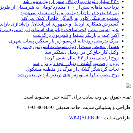
۲۳۰ میلیارد تومان برای تالار شهر اردبیل تأمین شد
پرداخت ماهانه بیش از ۱۰۰ میلیارد تومان به هنرمندان از طریق صندوق هنر
تیم ۱۸ نفره درمان اردبیل در مهران مستقر می‌شود
مجتمع فرهنگی کلور به بالندگی خلخال کمک می‌کند
گسترش همکاری اردبیل و جمهوری آذربایجان/ راه‌اندازی باراندا
عیین سهم مشارکت، ساخت فیلم شاه‌ اسماعیل را تسریع می‌ک
اکبر عبدی، بازیگر سینما و تلویزیون درگذشت
مرگ تدریجی رودخانه قره‌سو زیر بار سنگین پساب شهری
هشدار محیط‌زیست اردبیل نسبت به آتش‌سوزی مراتع
وکیل کار چاق‌کن در اردبیل دستگیر شد
زوج اردبیلی بعد از ۲۴ سال آشتی کردند
پرواز رفت‌وبرگشت اردبیل – نجف برقرار شد
نجات گردشگر گیلانی از مرگ در منطقه مشکول
نرخ مصوب کرایه اتوبوس‌های اربعین اردبیل تعیین شد
تمام حقوق این وب سایت برای "کلبه خبر" محفوظ است.
طراحی و پشتیبانی سایت: حامد صدیقی 09358684397
طراحی سایت :
WP-QALEB.IR