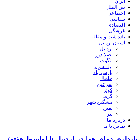
ایران
بین الملل
اجتماعی
سیاسی
اقتصادی
فرهنگی
یادداشت و مقاله
استان اردبیل
اردبیل
اصلاندوز
انگوت
بیله سوار
پارس آباد
خلخال
سرعین
کوثر
گرمی
مشگین شهر
نمین
نیر
درباره ما
تماس با ما
پایداری دمای هوا در اردبیل تا اواسط هفته/