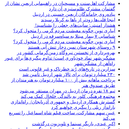
مشارکت اهل‌سنت و مسیحیان در راهپیمایی اربعین نشان از
گفتمان مشترک ظلم‌ستیزی آن دارد
پیاده‌روی جاماندگان اربعین حسینی در اردبیل
اینجا قلب‌ها زودتر از پاها به کربلا رسیدند
هشدار امنیتی: سایت‌های جعلی را بشناسید!
آبیاری نوین چگونه معیشت مردم گرمی را متحول کرد؟
شناسایی ۷ بیمار مبتلا به سیاه‌سرفه در اردبیل
آبیاری نوین چگونه معیشت مردم گرمی را متحول کرد؟
۹ روستای شهرستان نمین دچار تنش آبی هستند
بهره‌برداری از نخستین نیروگاه زمین‌گرمایی کشور در
مشگین‌شهر نماد خودباوری است/ تداوم پیگیری‌ها برای عبور
راه‌آهن از مشگین‌شهر
سزارین در تاریخ‌های رُند خطرناک و غیر قانونی است
۲۳۰ میلیارد تومان برای تالار شهر اردبیل تأمین شد
پرداخت ماهانه بیش از ۱۰۰ میلیارد تومان به هنرمندان از
طریق صندوق هنر
تیم ۱۸ نفره درمان اردبیل در مهران مستقر می‌شود
مجتمع فرهنگی کلور به بالندگی خلخال کمک می‌کند
گسترش همکاری اردبیل و جمهوری آذربایجان/ راه‌اندازی
بارانداز ریلی را پیگیری خواهیم کرد
عیین سهم مشارکت، ساخت فیلم شاه‌ اسماعیل را تسریع
می‌کند
اکبر عبدی، بازیگر سینما و تلویزیون درگذشت