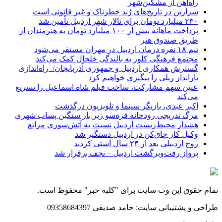
راه‌آهن از مشگین‌شهر
سزارین در تاریخ‌های رُند خطرناک و غیر قانونی است
۲۳۰ میلیارد تومان برای تالار شهر اردبیل تأمین شد
پرداخت ماهانه بیش از ۱۰۰ میلیارد تومان به هنرمندان از
طریق صندوق هنر
تیم ۱۸ نفره درمان اردبیل در مهران مستقر می‌شود
مجتمع فرهنگی کلور به بالندگی خلخال کمک می‌کند
گسترش همکاری اردبیل و جمهوری آذربایجان/ راه‌اندازی
بارانداز ریلی را پیگیری خواهیم کرد
عیین سهم مشارکت، ساخت فیلم شاه‌ اسماعیل را تسریع
می‌کند
اکبر عبدی، بازیگر سینما و تلویزیون درگذشت
مرگ تدریجی رودخانه قره‌سو زیر بار سنگین پساب شهری
هشدار محیط‌زیست اردبیل نسبت به آتش‌سوزی مراتع
وکیل کار چاق‌کن در اردبیل دستگیر شد
زوج اردبیلی بعد از ۲۴ سال آشتی کردند
پرواز رفت‌وبرگشت اردبیل – نجف برقرار شد
تمام حقوق این وب سایت برای "کلبه خبر" محفوظ است.
طراحی و پشتیبانی سایت: حامد صدیقی 09358684397