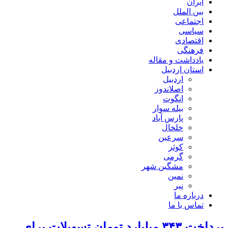
ایران
بین الملل
اجتماعی
سیاسی
اقتصادی
فرهنگی
یادداشت و مقاله
استان اردبیل
اردبیل
اصلاندوز
انگوت
بیله سوار
پارس آباد
خلخال
سرعین
کوثر
گرمی
مشگین شهر
نمین
نیر
درباره ما
تماس با ما
پرداخت ۳۴۳ میلیارد تومان تسهیلات برای