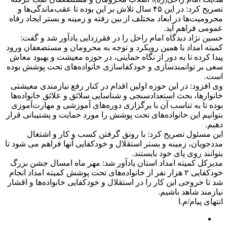
تصریح کرد: در این ۴۵ سال تلاش بر این بوده تا عقب‌ماندگی‌‌ها و
محرومیت‌ها در ابعاد مختلف از بین رفته و زمینه و بستر ایجاد رفاه
عمومی فراهم آید.
حسین نژاد دیدگاه امام راحل را در فقرزدایی یادآور شد و گفت:
کمیته امداد با همین رویکرد و توجه به محرومان و مستضعفان ورود
پیدا کرده تا به دور از نگاه حمایتی، در حوزه معیشت و بهبود معاش
سعی بر توانمندسازی و خودکفاسازی خانواده‌های تحت پوشش بوده
است.
وی افزود: در این حوزه اولین اقدام در کنار رفع نیازمندی معیشتی
خانوارها، بحث استعدادسنجی و شناسایی سلائق و علائق خانواده‌ها
بوده تا به تناسب آن با برگزاری دوره‌های آموزشی و مهارت‌آموزی
بتوانیم این خانواده‌های تحت پوشش را مورد حمایت و پشتیبانی قرار
دهیم.
این مسئول تصریح کرد: با رونق گرفتن کسب و کار و اشتغال
مددجویان، زمینه و بستر استقلال و خودکفایی آنها فراهم می شود تا
بتوانند روی پای خود بایستند.
مدیرکل کمیته امداد استان یادآور شد: مهر ماه امسال جشن بزرگ
خودکفایی ۲ هزار نفر از خانواده‌های تحت پوشش کمیته امداد انجام
شد تا خروجی این کار را در استقلال و خودکفایی خانواده‌ها و اقشار
نیازمند شاهد باشیم.
انتهای پیام/م.ا