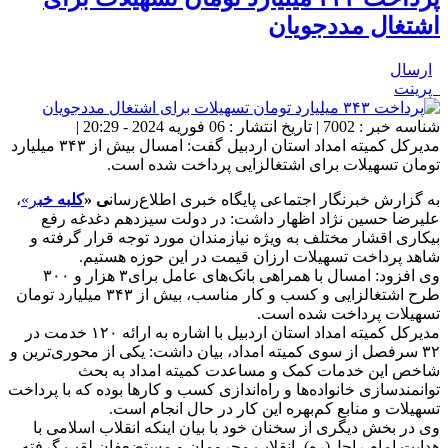
اشتغال مددجویان
ارسال
پرینت
شناسه خبر : 7002 | تاریخ انتشار : 06 فوریه 2024 - 20:29 |
مدیرکل کمیته امداد استان اردبیل گفت: امسال بیش از ۳۴۳ میلیارد
تومان تسهیلات برای اشتغالزایی پرداخت شده است.
به گزارش خبرنگار اجتماعی پایگاه خبری اطلاع‌رسان
ی «
کلبه خب
ر»
،
علیرضا حسین نژاد اظهار داشت: در دولت سیزدهم دغدغه رفع
بیکاری اقشار مختلف به ویژه نیازمندان مورد توجه قرار گرفته و
شاهد پرداخت تسهیلات ارزان قیمت در این حوزه هستیم.
وی افزود: امسال با همراهی بانک‌های عامل برای۳ هزار و ۳۰۰
طرح اشتغالزایی و کسب و کار مناسب، بیش از ۳۴۳ میلیارد تومان
تسهیلات پرداخت شده است.
مدیرکل کمیته امداد استان اردبیل با اشاره به ارائه ۱۲۰ خدمت در
۳۲ سرفصل از سوی کمیته امداد، بیان داشت: یکی از محوری‌ترین و
شاخص این خدمات کمک و مساعدت کمیته امداد به بحث
توانمندسازی خانواده‌ها و راه‌اندازی کسب و کارها بوده که با پرداخت
تسهیلات و منابع کم‌بهره این کار در حال انجام است.
وی در بخش دیگری از سخنان خود با بیان اینکه انقلاب اسلامی با
هدایت امام راحل(ره)، انقلاب محرومان و مستضعفان لقب گرفته