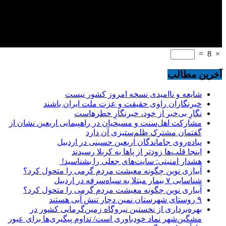
=
8
×
آخرین مطالب
شایعه و ناامیدی نسخه امروز کشور نیست
خبرنگاران راوی حقیقت و عزت ملت ایران باشند
نگارِ بی‌خبر از خود، خبرنگارِ خطرهاست
مشارکت اهل‌سنت و مسیحیان در راهپیمایی اربعین نشان از
گفتمان مشترک ظلم‌ستیزی آن دارد
پیاده‌روی جاماندگان اربعین حسینی در اردبیل
اینجا قلب‌ها زودتر از پاها به کربلا رسیدند
هشدار امنیتی: سایت‌های جعلی را بشناسید!
آبیاری نوین چگونه معیشت مردم گرمی را متحول کرد؟
شناسایی ۷ بیمار مبتلا به سیاه‌سرفه در اردبیل
آبیاری نوین چگونه معیشت مردم گرمی را متحول کرد؟
۹ روستای شهرستان نمین دچار تنش آبی هستند
بهره‌برداری از نخستین نیروگاه زمین‌گرمایی کشور در
مشگین‌شهر نماد خودباوری است/ تداوم پیگیری‌ها برای عبور