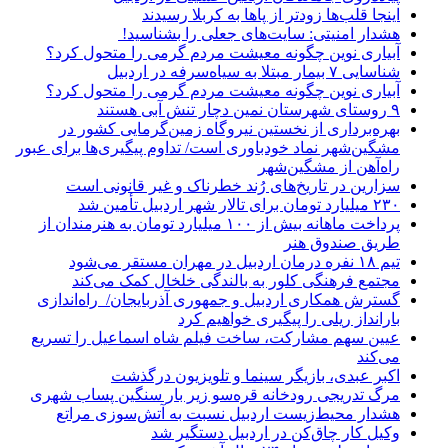
اینجا قلب‌ها زودتر از پاها به کربلا رسیدند
هشدار امنیتی: سایت‌های جعلی را بشناسید!
آبیاری نوین چگونه معیشت مردم گرمی را متحول کرد؟
شناسایی ۷ بیمار مبتلا به سیاه‌سرفه در اردبیل
آبیاری نوین چگونه معیشت مردم گرمی را متحول کرد؟
۹ روستای شهرستان نمین دچار تنش آبی هستند
بهره‌برداری از نخستین نیروگاه زمین‌گرمایی کشور در
مشگین‌شهر نماد خودباوری است/ تداوم پیگیری‌ها برای عبور
راه‌آهن از مشگین‌شهر
سزارین در تاریخ‌های رُند خطرناک و غیر قانونی است
۲۳۰ میلیارد تومان برای تالار شهر اردبیل تأمین شد
پرداخت ماهانه بیش از ۱۰۰ میلیارد تومان به هنرمندان از
طریق صندوق هنر
تیم ۱۸ نفره درمان اردبیل در مهران مستقر می‌شود
مجتمع فرهنگی کلور به بالندگی خلخال کمک می‌کند
گسترش همکاری اردبیل و جمهوری آذربایجان/ راه‌اندازی
بارانداز ریلی را پیگیری خواهیم کرد
عیین سهم مشارکت، ساخت فیلم شاه‌ اسماعیل را تسریع
می‌کند
اکبر عبدی، بازیگر سینما و تلویزیون درگذشت
مرگ تدریجی رودخانه قره‌سو زیر بار سنگین پساب شهری
هشدار محیط‌زیست اردبیل نسبت به آتش‌سوزی مراتع
وکیل کار چاق‌کن در اردبیل دستگیر شد