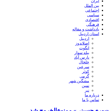
ایران
بین الملل
اجتماعی
سیاسی
اقتصادی
فرهنگی
یادداشت و مقاله
استان اردبیل
اردبیل
اصلاندوز
انگوت
بیله سوار
پارس آباد
خلخال
سرعین
کوثر
گرمی
مشگین شهر
نمین
نیر
درباره ما
تماس با ما
«پوری‌حسینی» ممنوع‌الخروج شد