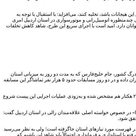
یجانات باشد، تخلیه کنند، می‌افزاید: با استقبال با توجه به
 چندمنظوره اتومبیل‌رانی و موتورسواری در استان اردبیل امری
نان دارد. امید است با اجرای سریع این طرح، شاهد کاهش تخلفات
درگ کشور، جام خلیج‌فارس که به مدت دو روز به میزبانی استان
اردبیل در منطقه ویژه اقتصادی نمین برگزار شد، اظهار داشت: برگزاری این مسابقات شور و حال خاصی و هیجانی به ورزشکاران و تماشاگران داده و در دو روز مسابقات حدود ۵ هزار نفر تماشاگر این مسابقه
وی در همین مصاحبه از راه‌اندازی پیست موتورسواری و اتومبیل‌رانی در اردبیل خبر داد و گفته بود: زمین مورد نظر این پیست در مساحت ۲۰ هکتار هم مشخص شده و به‌زودی عملیات اجرایی این پیست شروع
ما» در خصوص خواسته اصلی علاقه‌مندان رالی در استان اردبیل گفت:
حقق شود.
ر فهرست مورد نیازهای استان جاگرفته است؛ ولی به نظر می‌رسید
با استانداری و فرمانداری احتمالاً باید شاهد این باشیم که