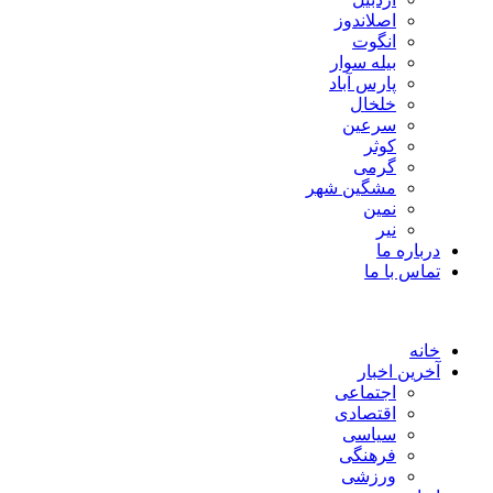
اصلاندوز
انگوت
بیله سوار
پارس آباد
خلخال
سرعین
کوثر
گرمی
مشگین شهر
نمین
نیر
درباره ما
تماس با ما
خانه
آخرین اخبار
اجتماعی
اقتصادی
سیاسی
فرهنگی
ورزشی