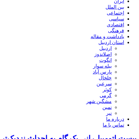
ایران
بین الملل
اجتماعی
سیاسی
اقتصادی
فرهنگی
یادداشت و مقاله
استان اردبیل
اردبیل
اصلاندوز
انگوت
بیله سوار
پارس آباد
خلخال
سرعین
کوثر
گرمی
مشگین شهر
نمین
نیر
درباره ما
تماس با ما
پیست اتومبیل‌رانی یک گام به احداث نزدیک‌تر