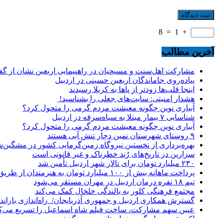
8
=
1
+
آخرین مطالب
مشارکت اهل‌سنت و مسیحیان در راهپیمایی اربعین نشان از گ
پیاده‌روی جاماندگان اربعین حسینی در اردبیل
اینجا قلب‌ها زودتر از پاها به کربلا رسیدند
هشدار امنیتی: سایت‌های جعلی را بشناسید!
آبیاری نوین چگونه معیشت مردم گرمی را متحول کرد؟
شناسایی ۷ بیمار مبتلا به سیاه‌سرفه در اردبیل
آبیاری نوین چگونه معیشت مردم گرمی را متحول کرد؟
۹ روستای شهرستان نمین دچار تنش آبی هستند
بهره‌برداری از نخستین نیروگاه زمین‌گرمایی کشور در مشگین‌شه
سزارین در تاریخ‌های رُند خطرناک و غیر قانونی است
۲۳۰ میلیارد تومان برای تالار شهر اردبیل تأمین شد
پرداخت ماهانه بیش از ۱۰۰ میلیارد تومان به هنرمندان از طریق صندوق هنر
تیم ۱۸ نفره درمان اردبیل در مهران مستقر می‌شود
مجتمع فرهنگی کلور به بالندگی خلخال کمک می‌کند
گسترش همکاری اردبیل و جمهوری آذربایجان/ راه‌اندازی باراندا
عیین سهم مشارکت، ساخت فیلم شاه‌ اسماعیل را تسریع می‌ک