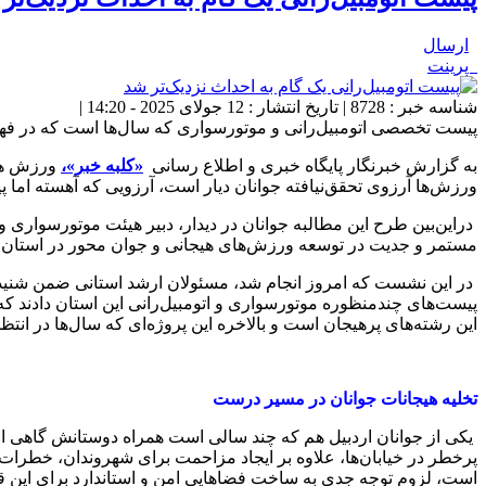
ارسال
پرینت
شناسه خبر : 8728 | تاریخ انتشار : 12 جولای 2025 - 14:20 |
پیست تخصصی اتومبیل‌رانی و موتورسواری که سال‌ها است که در فهرس
به گزارش خبرنگار پایگاه خبری و اطلاع رسانی
«کلبه خبر»،
ورزش هیج
ورزش‌ها آرزوی تحقق‌نیافته جوانان دیار است، آرزویی که آهسته اما 
دراین‌بین طرح این مطالبه جوانان در دیدار، دبیر هیئت موتورسواری و 
مستمر و جدیت در توسعه ورزش‌های هیجانی و جوان محور در استان را
در این نشست که امروز انجام شد، مسئولان ارشد استانی ضمن شنیدن د
پیست‌های چندمنظوره موتورسواری و اتومبیل‌رانی این استان دادند که
این رشته‌های پرهیجان است و بالاخره این پروژه‌ای که سال‌ها در انتظا
تخلیه هیجانات جوانان در مسیر درست
یکی از جوانان اردبیل هم که چند سالی است همراه دوستانش گاهی او
پرخطر در خیابان‌ها، علاوه بر ایجاد مزاحمت برای شهروندان، خطرات ج
است، لزوم توجه جدی به ساخت فضاهایی امن و استاندارد برای این قش