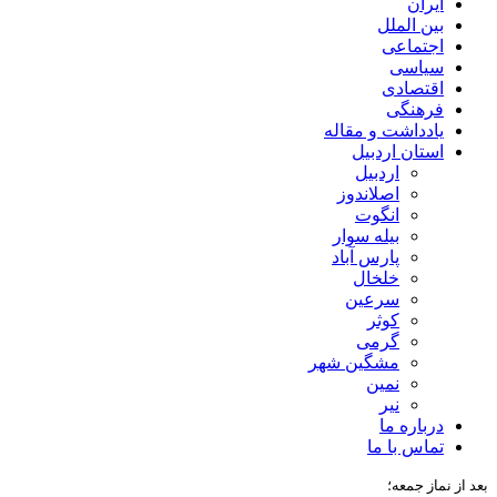
ایران
بین الملل
اجتماعی
سیاسی
اقتصادی
فرهنگی
یادداشت و مقاله
استان اردبیل
اردبیل
اصلاندوز
انگوت
بیله سوار
پارس آباد
خلخال
سرعین
کوثر
گرمی
مشگین شهر
نمین
نیر
درباره ما
تماس با ما
بعد از نماز جمعه؛