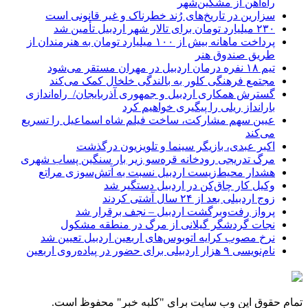
راه‌آهن از مشگین‌شهر
سزارین در تاریخ‌های رُند خطرناک و غیر قانونی است
۲۳۰ میلیارد تومان برای تالار شهر اردبیل تأمین شد
پرداخت ماهانه بیش از ۱۰۰ میلیارد تومان به هنرمندان از
طریق صندوق هنر
تیم ۱۸ نفره درمان اردبیل در مهران مستقر می‌شود
مجتمع فرهنگی کلور به بالندگی خلخال کمک می‌کند
گسترش همکاری اردبیل و جمهوری آذربایجان/ راه‌اندازی
بارانداز ریلی را پیگیری خواهیم کرد
عیین سهم مشارکت، ساخت فیلم شاه‌ اسماعیل را تسریع
می‌کند
اکبر عبدی، بازیگر سینما و تلویزیون درگذشت
مرگ تدریجی رودخانه قره‌سو زیر بار سنگین پساب شهری
هشدار محیط‌زیست اردبیل نسبت به آتش‌سوزی مراتع
وکیل کار چاق‌کن در اردبیل دستگیر شد
زوج اردبیلی بعد از ۲۴ سال آشتی کردند
پرواز رفت‌وبرگشت اردبیل – نجف برقرار شد
نجات گردشگر گیلانی از مرگ در منطقه مشکول
نرخ مصوب کرایه اتوبوس‌های اربعین اردبیل تعیین شد
نام‌نویسی ۹ هزار اردبیلی برای حضور در پیاده‌روی اربعین
تمام حقوق این وب سایت برای "کلبه خبر" محفوظ است.