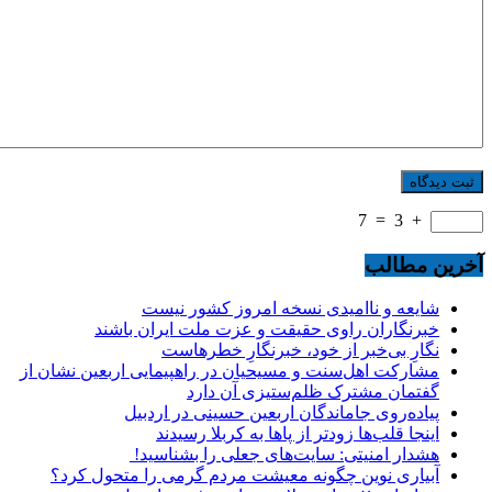
7
=
3
+
آخرین مطالب
شایعه و ناامیدی نسخه امروز کشور نیست
خبرنگاران راوی حقیقت و عزت ملت ایران باشند
نگارِ بی‌خبر از خود، خبرنگارِ خطرهاست
مشارکت اهل‌سنت و مسیحیان در راهپیمایی اربعین نشان از
گفتمان مشترک ظلم‌ستیزی آن دارد
پیاده‌روی جاماندگان اربعین حسینی در اردبیل
اینجا قلب‌ها زودتر از پاها به کربلا رسیدند
هشدار امنیتی: سایت‌های جعلی را بشناسید!
آبیاری نوین چگونه معیشت مردم گرمی را متحول کرد؟