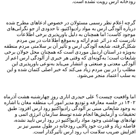
رودخانه ارس رویت نشده است.
گرچه اعلام نظر رسمی مسئولان در خصوص ادعاهای مطرح شده
درباره آلودگی ارس به مواد رادیواکتیو، تا حدودی از جو نگرانی‌های
موجود کاست؛ اما همچنان به دلیل باورپذیری برخی اطلاعات
نادرست که در اثر عدم ارائه و به‌موقع اطلاعات در بین مردم
شکل‌گرفته، شایعه آلودگی ارس و تأثیر آن بر سلامتی مردم منطقه
به‌ویژه در استان اردبیل موردی است که همچنان محل جولان برخی
شایعات است؛ به‌گونه‌ای که وقتی هر خبری از آلودگی ارس اعم از
آلودگی معدنی و صنعتی و. انتشار می‌یابد به‌نوعی باورپذیری این
مطلب را در بین مردم زیاد می‌کند که خبر اصلی کتمان شده و این
به سلب اعتماد منجر می‌شود.
اما واقعیت چیست؟ علی حیدری اناری روز چهارشنبه هشت آذرماه
۱۴۰۲ در جلسه معارفه و تودیع مدیر امور آب منطقه مغان با اشاره
به وجود شایعاتی مبنی بر آلودگی رادیواکتیو رود ارس افزود: طبق
تحقیقات و آزمایش‌ها انجام شده توسط سازمان انرژی اتمی و
نهادهای بهداشتی وجود مواد رادیواکتیو در رود ارس تأیید نشده،
فاصله زیاد و قدرت خود پالایی رودخانه در طول مسیر نیز بر
افزایش ضریب سلامت آب رود ارس تأثیرگذار است.