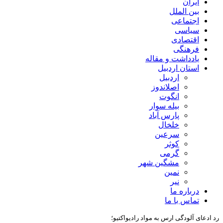
ایران
بین الملل
اجتماعی
سیاسی
اقتصادی
فرهنگی
یادداشت و مقاله
استان اردبیل
اردبیل
اصلاندوز
انگوت
بیله سوار
پارس آباد
خلخال
سرعین
کوثر
گرمی
مشگین شهر
نمین
نیر
درباره ما
تماس با ما
رد ادعای آلودگی ارس به مواد رادیواکتیو؛