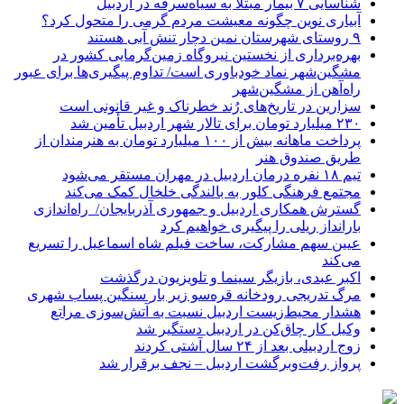
شناسایی ۷ بیمار مبتلا به سیاه‌سرفه در اردبیل
آبیاری نوین چگونه معیشت مردم گرمی را متحول کرد؟
۹ روستای شهرستان نمین دچار تنش آبی هستند
بهره‌برداری از نخستین نیروگاه زمین‌گرمایی کشور در
مشگین‌شهر نماد خودباوری است/ تداوم پیگیری‌ها برای عبور
راه‌آهن از مشگین‌شهر
سزارین در تاریخ‌های رُند خطرناک و غیر قانونی است
۲۳۰ میلیارد تومان برای تالار شهر اردبیل تأمین شد
پرداخت ماهانه بیش از ۱۰۰ میلیارد تومان به هنرمندان از
طریق صندوق هنر
تیم ۱۸ نفره درمان اردبیل در مهران مستقر می‌شود
مجتمع فرهنگی کلور به بالندگی خلخال کمک می‌کند
گسترش همکاری اردبیل و جمهوری آذربایجان/ راه‌اندازی
بارانداز ریلی را پیگیری خواهیم کرد
عیین سهم مشارکت، ساخت فیلم شاه‌ اسماعیل را تسریع
می‌کند
اکبر عبدی، بازیگر سینما و تلویزیون درگذشت
مرگ تدریجی رودخانه قره‌سو زیر بار سنگین پساب شهری
هشدار محیط‌زیست اردبیل نسبت به آتش‌سوزی مراتع
وکیل کار چاق‌کن در اردبیل دستگیر شد
زوج اردبیلی بعد از ۲۴ سال آشتی کردند
پرواز رفت‌وبرگشت اردبیل – نجف برقرار شد