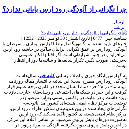
چرا نگرانی از آلودگی رود ارس پایانی ندارد؟
ارسال
پرینت
شناسه خبر : 6477 | تاریخ انتشار : 30 نوامبر 2023 - 12:32 |
خبرهای تأیید نشده اما گاه‌وبیگاه ارتباط افزایش بیماری و سرطان با
آلودگی رود ارس بر عمق نگرانی ایرانیان ساکن در حاشیه رود ارس
می‌افزاید و در چنین شرایطی است اگر اقناع افکار عمومی
به‌درستی صورت نگیرد تکرار شایعه‌ها و شائبه‌ها دور از انتظار
نیست.
به گزارش پایگاه خبری و اطلاع رسانی
کلبه خبر
،
سال‌هاست
آلودگی رود ارس مطرح است؛ این شائبه با انتشار مقاله روزنامه
«پیام ما» در ۲۸ خردادماه امسال مجدد در کانون توجه عموم قرار
گرفت و این خبر در شبکه‌های اجتماعی و رسانه‌های خارجی بازتاب
ویژه داشت و در نهایت در واکنش رسمی به این موضوع در
توضیحات مرکز نظام ایمنی هسته‌ای کشور آمد: باتوجه‌به
نگرانی‌های ایجاد شده در بین هم‌وطنان ساکن اطراف رود ارس،
مرکز نظام ایمنی هسته‌ای کشور تأکید می‌کند که رود ارس
به‌صورت دوره‌ای پایش پرتوی می‌شود. بر اساس اعلام این مرکز،
در آخرین پایش پرتوی صورت‌گرفته، آلودگی به مواد پرتوزا در