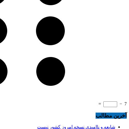
=
−
7
آخرین مطالب
شایعه و ناامیدی نسخه امروز کشور نیست