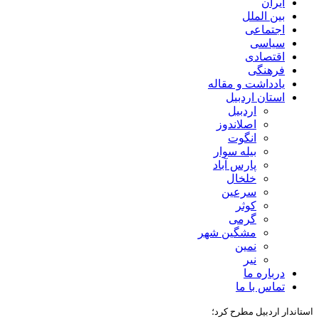
ایران
بین الملل
اجتماعی
سیاسی
اقتصادی
فرهنگی
یادداشت و مقاله
استان اردبیل
اردبیل
اصلاندوز
انگوت
بیله سوار
پارس آباد
خلخال
سرعین
کوثر
گرمی
مشگین شهر
نمین
نیر
درباره ما
تماس با ما
استاندار اردبیل مطرح کرد؛