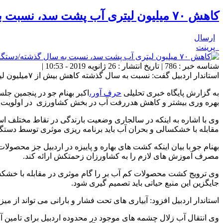
کاهش ۷۰ میلیون لیتری آب پشت سد، نسبت به سال گذشته/دستگاه های اجرایی بحران خشکسالی را مدیریت کنند
ارسال
پرینت
شناسه خبر : 786 | تاریخ انتشار : 26 ژانویه 2019 - 10:53 |
استاندار اردبیل گفت: نسبت به سال گذشته کاهش بیش از ۷میلیون لیتری آب در پشت سدها برآورد می شود که برای تامین و جایگزین این منبع حیاتی باید تصمیم گیری شود.
به گزارش پایگاه خبری تحلیلی
حرف آور،
اکبر بهنام جو در پنجمین ج
بهره وری بیشتر و کاهش هدررفت آب در بخش کشاورزی در اولویت کا
وی با اشاره به اینکه در سالجاری وضعیت بارندگی در نقاط مختلف اس
مقابله با خشکسالی و بحران آب باید برنامه ریزی موثری توسط دستگا
بهنام جو با بیان اینکه کشت های بهاره و پاییزه در اردبیل جز محصول
مصرف آموزش های لازم را به کشاورزان زحمتکش ارائه کند.
جایگزین این منبع حیاتی باید تصمیم گیری شود.
استاندار اردبیل افزود: آبیاری های تحت فشار و بارانی می تواند از 
وی انتقال آب زلال چشمه های موجود در محدوده اردبیل برای تامین