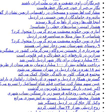
خبرنگاران راوی حقیقت و عزت ملت ایران باشند
نگارِ بی‌خبر از خود، خبرنگارِ خطرهاست
مشارکت اهل‌سنت و مسیحیان در راهپیمایی اربعین نشان از گ
پیاده‌روی جاماندگان اربعین حسینی در اردبیل
اینجا قلب‌ها زودتر از پاها به کربلا رسیدند
هشدار امنیتی: سایت‌های جعلی را بشناسید!
آبیاری نوین چگونه معیشت مردم گرمی را متحول کرد؟
شناسایی ۷ بیمار مبتلا به سیاه‌سرفه در اردبیل
آبیاری نوین چگونه معیشت مردم گرمی را متحول کرد؟
۹ روستای شهرستان نمین دچار تنش آبی هستند
بهره‌برداری از نخستین نیروگاه زمین‌گرمایی کشور در مشگین‌شه
سزارین در تاریخ‌های رُند خطرناک و غیر قانونی است
۲۳۰ میلیارد تومان برای تالار شهر اردبیل تأمین شد
پرداخت ماهانه بیش از ۱۰۰ میلیارد تومان به هنرمندان از طریق صندوق هنر
تیم ۱۸ نفره درمان اردبیل در مهران مستقر می‌شود
مجتمع فرهنگی کلور به بالندگی خلخال کمک می‌کند
گسترش همکاری اردبیل و جمهوری آذربایجان/ راه‌اندازی باراندا
عیین سهم مشارکت، ساخت فیلم شاه‌ اسماعیل را تسریع می‌ک
اکبر عبدی، بازیگر سینما و تلویزیون درگذشت
مرگ تدریجی رودخانه قره‌سو زیر بار سنگین پساب شهری
هشدار محیط‌زیست اردبیل نسبت به آتش‌سوزی مراتع
وکیل کار چاق‌کن در اردبیل دستگیر شد
زوج اردبیلی بعد از ۲۴ سال آشتی کردند