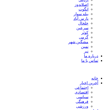
اصلاندوز
انگوت
بیله سوار
پارس آباد
خلخال
سرعین
کوثر
گرمی
مشگین شهر
نمین
نیر
درباره ما
تماس با ما
خانه
آخرین اخبار
اجتماعی
اقتصادی
سیاسی
فرهنگی
ورزشی