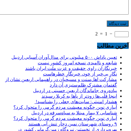
2
=
1
−
آخرین مطالب
تعیین پاداش ۵۰۰ میلیونی برای مدال‌آوران آسیایی اردبیل
شایعه و ناامیدی نسخه امروز کشور نیست
خبرنگاران راوی حقیقت و عزت ملت ایران باشند
نگارِ بی‌خبر از خود، خبرنگارِ خطرهاست
مشارکت اهل‌سنت و مسیحیان در راهپیمایی اربعین نشان از
گفتمان مشترک ظلم‌ستیزی آن دارد
پیاده‌روی جاماندگان اربعین حسینی در اردبیل
اینجا قلب‌ها زودتر از پاها به کربلا رسیدند
هشدار امنیتی: سایت‌های جعلی را بشناسید!
آبیاری نوین چگونه معیشت مردم گرمی را متحول کرد؟
شناسایی ۷ بیمار مبتلا به سیاه‌سرفه در اردبیل
آبیاری نوین چگونه معیشت مردم گرمی را متحول کرد؟
۹ روستای شهرستان نمین دچار تنش آبی هستند
بهره‌برداری از نخستین نیروگاه زمین‌گرمایی کشور در