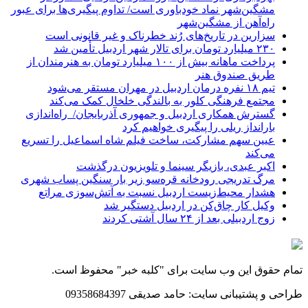
مشگین‌شهر نماد خودباوری است/ تداوم پیگیری‌ها برای عبور
راه‌آهن از مشگین‌شهر
سزارین در تاریخ‌های رُند خطرناک و غیر قانونی است
۲۳۰ میلیارد تومان برای تالار شهر اردبیل تأمین شد
پرداخت ماهانه بیش از ۱۰۰ میلیارد تومان به هنرمندان از
طریق صندوق هنر
تیم ۱۸ نفره درمان اردبیل در مهران مستقر می‌شود
مجتمع فرهنگی کلور به بالندگی خلخال کمک می‌کند
گسترش همکاری اردبیل و جمهوری آذربایجان/ راه‌اندازی
بارانداز ریلی را پیگیری خواهیم کرد
عیین سهم مشارکت، ساخت فیلم شاه‌ اسماعیل را تسریع
می‌کند
اکبر عبدی، بازیگر سینما و تلویزیون درگذشت
مرگ تدریجی رودخانه قره‌سو زیر بار سنگین پساب شهری
هشدار محیط‌زیست اردبیل نسبت به آتش‌سوزی مراتع
وکیل کار چاق‌کن در اردبیل دستگیر شد
زوج اردبیلی بعد از ۲۴ سال آشتی کردند
تمام حقوق این وب سایت برای "کلبه خبر" محفوظ است.
طراحی و پشتیبانی سایت: حامد صدیقی 09358684397