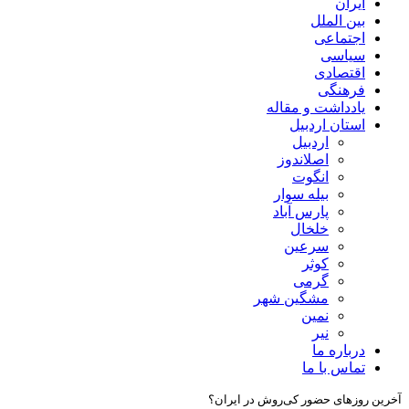
ایران
بین الملل
اجتماعی
سیاسی
اقتصادی
فرهنگی
یادداشت و مقاله
استان اردبیل
اردبیل
اصلاندوز
انگوت
بیله سوار
پارس آباد
خلخال
سرعین
کوثر
گرمی
مشگین شهر
نمین
نیر
درباره ما
تماس با ما
آخرین روزهای حضور کی‌روش در ایران؟