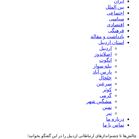
ایران
بین الملل
اجتماعی
سیاسی
اقتصادی
فرهنگی
یادداشت و مقاله
استان اردبیل
اردبیل
اصلاندوز
انگوت
بیله سوار
پارس آباد
خلخال
سرعین
کوثر
گرمی
مشگین شهر
نمین
نیر
درباره ما
تماس با ما
چالش‌ها تا چشم‌اندازهای ارتباطاتی اردبیل را در این گفتگو بخوانید؛