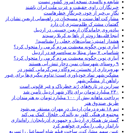
شایعه و ناامیدی نسخه امروز کشور نیست
خبرنگاران راوی حقیقت و عزت ملت ایران باشند
نگارِ بی‌خبر از خود، خبرنگارِ خطرهاست
مشارکت اهل‌سنت و مسیحیان در راهپیمایی اربعین نشان از
گفتمان مشترک ظلم‌ستیزی آن دارد
پیاده‌روی جاماندگان اربعین حسینی در اردبیل
اینجا قلب‌ها زودتر از پاها به کربلا رسیدند
هشدار امنیتی: سایت‌های جعلی را بشناسید!
آبیاری نوین چگونه معیشت مردم گرمی را متحول کرد؟
شناسایی ۷ بیمار مبتلا به سیاه‌سرفه در اردبیل
آبیاری نوین چگونه معیشت مردم گرمی را متحول کرد؟
۹ روستای شهرستان نمین دچار تنش آبی هستند
بهره‌برداری از نخستین نیروگاه زمین‌گرمایی کشور در
مشگین‌شهر نماد خودباوری است/ تداوم پیگیری‌ها برای عبور
راه‌آهن از مشگین‌شهر
سزارین در تاریخ‌های رُند خطرناک و غیر قانونی است
۲۳۰ میلیارد تومان برای تالار شهر اردبیل تأمین شد
پرداخت ماهانه بیش از ۱۰۰ میلیارد تومان به هنرمندان از
طریق صندوق هنر
تیم ۱۸ نفره درمان اردبیل در مهران مستقر می‌شود
مجتمع فرهنگی کلور به بالندگی خلخال کمک می‌کند
گسترش همکاری اردبیل و جمهوری آذربایجان/ راه‌اندازی
بارانداز ریلی را پیگیری خواهیم کرد
عیین سهم مشارکت، ساخت فیلم شاه‌ اسماعیل را تسریع