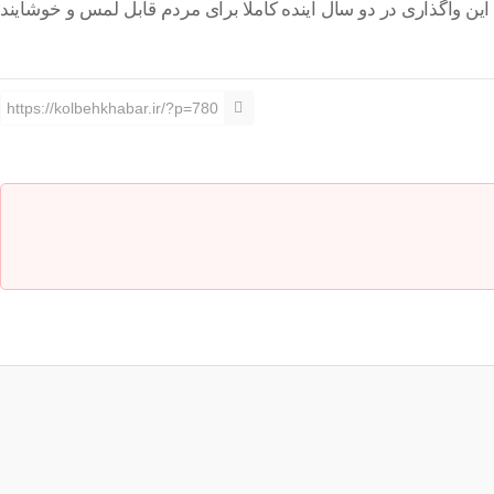
به بخش خصوصی واگذار کرد که نتیجه این واگذاری در دو سال آینده کاملا برای مردم قابل لمس و خوشایند
https://kolbehkhabar.ir/?p=780