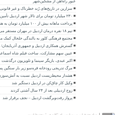
عبور راه‌آهن از مشگین‌شهر
سزارین در تاریخ‌های رُند خطرناک و غیر قانون
۲۳۰ میلیارد تومان برای تالار شهر اردبیل تأمین شد
پرداخت ماهانه بیش از ۱۰۰ میلیارد تومان به هنرمندان از طریق صندوق هنر
تیم ۱۸ نفره درمان اردبیل در مهران مستقر می‌شود
مجتمع فرهنگی کلور به بالندگی خلخال کمک می
گسترش همکاری اردبیل و جمهوری آذربایجان/ راه
عیین سهم مشارکت، ساخت فیلم شاه‌ اسماعیل 
اکبر عبدی، بازیگر سینما و تلویزیون درگذشت
مرگ تدریجی رودخانه قره‌سو زیر بار سنگین 
هشدار محیط‌زیست اردبیل نسبت به آتش‌سوزی
وکیل کار چاق‌کن در اردبیل دستگیر شد
زوج اردبیلی بعد از ۲۴ سال آشتی کردند
پرواز رفت‌وبرگشت اردبیل – نجف برقرار شد
تمام حقوق این وب سایت برای "کلبه خبر" محفوظ است.