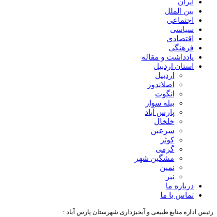
ایران
بین الملل
اجتماعی
سیاسی
اقتصادی
فرهنگی
یادداشت و مقاله
استان اردبیل
اردبیل
اصلاندوز
انگوت
بیله سوار
پارس آباد
خلخال
سرعین
کوثر
گرمی
مشگین شهر
نمین
نیر
درباره ما
تماس با ما
رئیس اداره منابع طبیعی و آبخیزداری شهرستان پارس آباد :