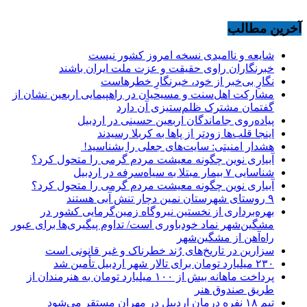
آخرین مطالب
شایعه و ناامیدی نسخه امروز کشور نیست
خبرنگاران راوی حقیقت و عزت ملت ایران باشند
نگارِ بی‌خبر از خود، خبرنگارِ خطرهاست
مشارکت اهل‌سنت و مسیحیان در راهپیمایی اربعین نشان از
گفتمان مشترک ظلم‌ستیزی آن دارد
پیاده‌روی جاماندگان اربعین حسینی در اردبیل
اینجا قلب‌ها زودتر از پاها به کربلا رسیدند
هشدار امنیتی: سایت‌های جعلی را بشناسید!
آبیاری نوین چگونه معیشت مردم گرمی را متحول کرد؟
شناسایی ۷ بیمار مبتلا به سیاه‌سرفه در اردبیل
آبیاری نوین چگونه معیشت مردم گرمی را متحول کرد؟
۹ روستای شهرستان نمین دچار تنش آبی هستند
بهره‌برداری از نخستین نیروگاه زمین‌گرمایی کشور در
مشگین‌شهر نماد خودباوری است/ تداوم پیگیری‌ها برای عبور
راه‌آهن از مشگین‌شهر
سزارین در تاریخ‌های رُند خطرناک و غیر قانونی است
۲۳۰ میلیارد تومان برای تالار شهر اردبیل تأمین شد
پرداخت ماهانه بیش از ۱۰۰ میلیارد تومان به هنرمندان از
طریق صندوق هنر
تیم ۱۸ نفره درمان اردبیل در مهران مستقر می‌شود