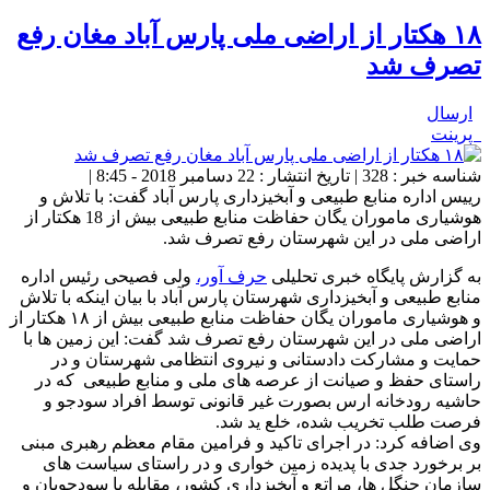
۱۸ هکتار از اراضی ملی پارس آباد مغان رفع
تصرف شد
ارسال
پرینت
شناسه خبر : 328 | تاریخ انتشار : 22 دسامبر 2018 - 8:45 |
رییس اداره منابع طبیعی و آبخیزداری پارس آباد گفت: با تلاش و
هوشیاری ماموران یگان حفاظت منابع طبیعی بیش از 18 هکتار از
اراضی ملی در این شهرستان رفع تصرف شد.
به گزارش پایگاه خبری تحلیلی
حرف آور،
ولی فصیحی رئیس اداره
منابع طبیعی و آبخیزداری شهرستان پارس آباد با بیان اینکه با تلاش
و هوشیاری ماموران یگان حفاظت منابع طبیعی بیش از ۱۸ هکتار از
اراضی ملی در این شهرستان رفع تصرف شد گفت: این زمین ها با
حمایت و مشارکت دادستانی و نیروی انتظامی شهرستان و در
راستای حفظ و صیانت از عرصه های ملی و منابع طبیعی که در
حاشیه رودخانه ارس بصورت غیر قانونی توسط افراد سودجو و
فرصت طلب تخریب شده، خلع ید شد.
وی اضافه کرد: در اجرای تاکید و فرامین مقام معظم رهبری مبنی
بر برخورد جدی با پدیده زمین خواری و در راستای سیاست های
سازمان جنگل ها، مراتع و آبخیزداری کشور، مقابله با سودجویان و