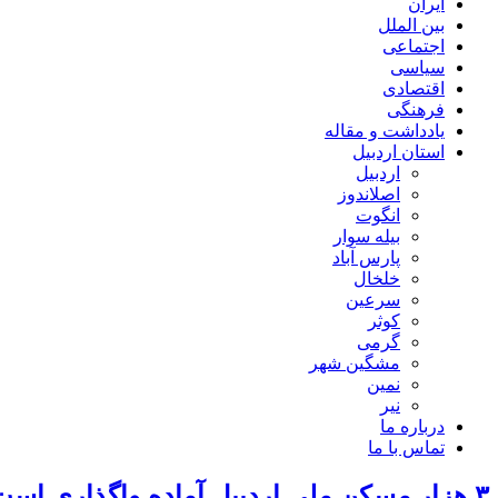
ایران
بین الملل
اجتماعی
سیاسی
اقتصادی
فرهنگی
یادداشت و مقاله
استان اردبیل
اردبیل
اصلاندوز
انگوت
بیله سوار
پارس آباد
خلخال
سرعین
کوثر
گرمی
مشگین شهر
نمین
نیر
درباره ما
تماس با ما
۳ هزار مسکن ملی اردبیل آماده واگذاری است