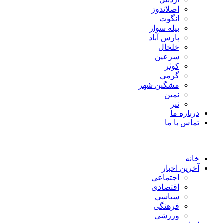
اصلاندوز
انگوت
بیله سوار
پارس آباد
خلخال
سرعین
کوثر
گرمی
مشگین شهر
نمین
نیر
درباره ما
تماس با ما
خانه
آخرین اخبار
اجتماعی
اقتصادی
سیاسی
فرهنگی
ورزشی