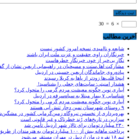
30
=
6
×
آخرین مطالب
شایعه و ناامیدی نسخه امروز کشور نیست
خبرنگاران راوی حقیقت و عزت ملت ایران باشند
نگارِ بی‌خبر از خود، خبرنگارِ خطرهاست
مشارکت اهل‌سنت و مسیحیان در راهپیمایی اربعین نشان از گ
پیاده‌روی جاماندگان اربعین حسینی در اردبیل
اینجا قلب‌ها زودتر از پاها به کربلا رسیدند
هشدار امنیتی: سایت‌های جعلی را بشناسید!
آبیاری نوین چگونه معیشت مردم گرمی را متحول کرد؟
شناسایی ۷ بیمار مبتلا به سیاه‌سرفه در اردبیل
آبیاری نوین چگونه معیشت مردم گرمی را متحول کرد؟
۹ روستای شهرستان نمین دچار تنش آبی هستند
بهره‌برداری از نخستین نیروگاه زمین‌گرمایی کشور در مشگین‌شه
سزارین در تاریخ‌های رُند خطرناک و غیر قانونی است
۲۳۰ میلیارد تومان برای تالار شهر اردبیل تأمین شد
پرداخت ماهانه بیش از ۱۰۰ میلیارد تومان به هنرمندان از طریق صندوق هنر
تیم ۱۸ نفره درمان اردبیل در مهران مستقر می‌شود