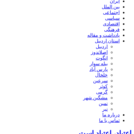
ایران
بین الملل
اجتماعی
سیاسی
اقتصادی
فرهنگی
یادداشت و مقاله
استان اردبیل
اردبیل
اصلاندوز
انگوت
بیله سوار
پارس آباد
خلخال
سرعین
کوثر
گرمی
مشگین شهر
نمین
نیر
درباره ما
تماس با ما
اعتیاد، اعتیاد است