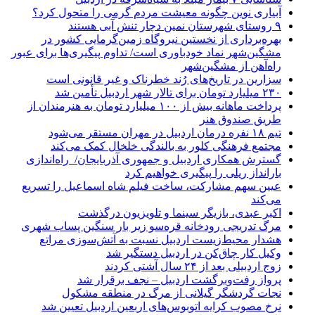
آبیاری نوین چگونه معیشت مردم گرمی را متحول کرد؟
۹ روستای شهرستان نمین دچار تنش آبی هستند
بهره‌برداری از نخستین نیروگاه زمین‌گرمایی کشور در
مشگین‌شهر نماد خودباوری است/ تداوم پیگیری‌ها برای عبور
راه‌آهن از مشگین‌شهر
سزارین در تاریخ‌های رُند خطرناک و غیر قانونی است
۲۳۰ میلیارد تومان برای تالار شهر اردبیل تأمین شد
پرداخت ماهانه بیش از ۱۰۰ میلیارد تومان به هنرمندان از
طریق صندوق هنر
تیم ۱۸ نفره درمان اردبیل در مهران مستقر می‌شود
مجتمع فرهنگی کلور به بالندگی خلخال کمک می‌کند
گسترش همکاری اردبیل و جمهوری آذربایجان/ راه‌اندازی
بارانداز ریلی را پیگیری خواهیم کرد
عیین سهم مشارکت، ساخت فیلم شاه‌ اسماعیل را تسریع
می‌کند
اکبر عبدی، بازیگر سینما و تلویزیون درگذشت
مرگ تدریجی رودخانه قره‌سو زیر بار سنگین پساب شهری
هشدار محیط‌زیست اردبیل نسبت به آتش‌سوزی مراتع
وکیل کار چاق‌کن در اردبیل دستگیر شد
زوج اردبیلی بعد از ۲۴ سال آشتی کردند
پرواز رفت‌وبرگشت اردبیل – نجف برقرار شد
نجات گردشگر گیلانی از مرگ در منطقه مشکول
نرخ مصوب کرایه اتوبوس‌های اربعین اردبیل تعیین شد